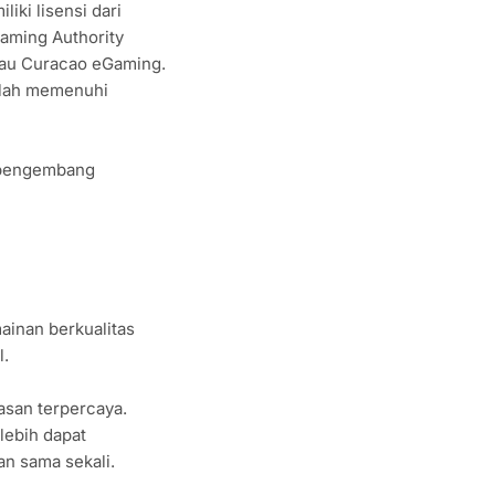
iki lisensi dari
Gaming Authority
au Curacao eGaming.
telah memenuhi
i pengembang
inan berkualitas
l.
asan terpercaya.
lebih dapat
an sama sekali.