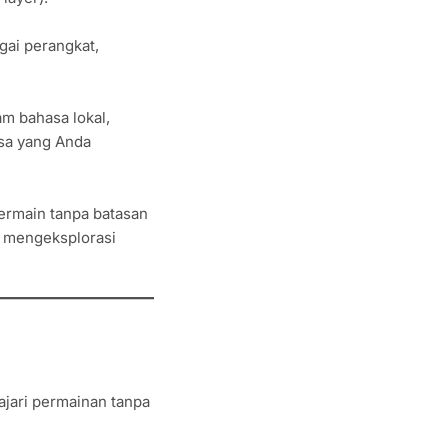
gai perangkat,
m bahasa lokal,
sa yang Anda
ermain tanpa batasan
sa mengeksplorasi
jari permainan tanpa