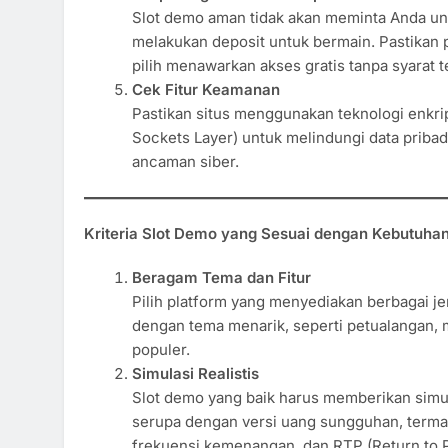
Slot demo aman tidak akan meminta Anda un
melakukan deposit untuk bermain. Pastikan 
pilih menawarkan akses gratis tanpa syarat 
Cek Fitur Keamanan
Pastikan situs menggunakan teknologi enkri
Sockets Layer) untuk melindungi data pribad
ancaman siber.
Kriteria Slot Demo yang Sesuai dengan Kebutuha
Beragam Tema dan Fitur
Pilih platform yang menyediakan berbagai j
dengan tema menarik, seperti petualangan, mi
populer.
Simulasi Realistis
Slot demo yang baik harus memberikan simu
serupa dengan versi uang sungguhan, termas
frekuensi kemenangan, dan RTP (Return to P