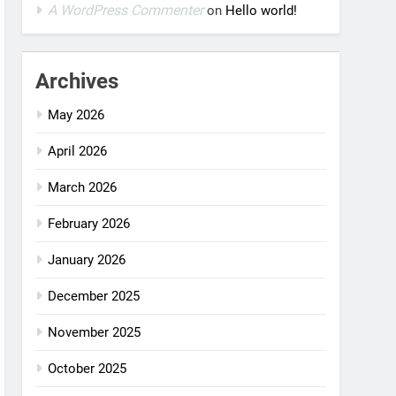
A WordPress Commenter
on
Hello world!
Archives
May 2026
April 2026
March 2026
February 2026
January 2026
December 2025
November 2025
October 2025