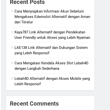
Recent Posts
Cara Menyiapkan Informasi Akun Sebelum
Mengakses Edwinslot Alternatif dengan Aman
dan Teratur
Kaya787 Link Alternatif dengan Pendekatan
User Friendly untuk Akses yang Lebih Nyaman
LAE138 Link Alternatif dan Dukungan Sistem
yang Lebih Responsif
Cara Mengatasi Kendala Akses Slot Lebah4D
dengan Langkah Sederhana
Lebah4D Alternatif dengan Akses Mobile yang
Lebih Responsif
Recent Comments