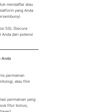
tuk mendaftar atau
platform yang Anda
tersembunyi.
psi SSL (Secure
i Anda dari potensi
n Anda
enis permainan
tologi, atau film
lasi permainan yang
uk fitur bonus,
layer).