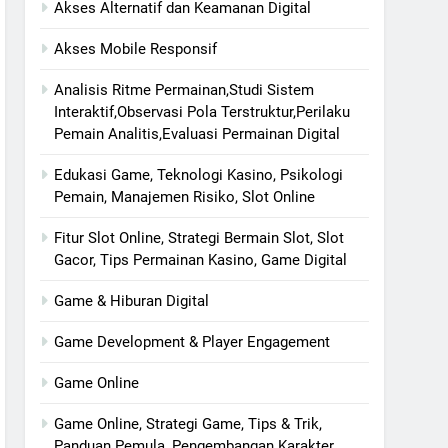
Akses Alternatif dan Keamanan Digital
Akses Mobile Responsif
Analisis Ritme Permainan,Studi Sistem
Interaktif,Observasi Pola Terstruktur,Perilaku
Pemain Analitis,Evaluasi Permainan Digital
Edukasi Game, Teknologi Kasino, Psikologi
Pemain, Manajemen Risiko, Slot Online
Fitur Slot Online, Strategi Bermain Slot, Slot
Gacor, Tips Permainan Kasino, Game Digital
Game & Hiburan Digital
Game Development & Player Engagement
Game Online
Game Online, Strategi Game, Tips & Trik,
Panduan Pemula, Pengembangan Karakter