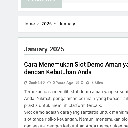
Home
2025
January
January 2025
Cara Menemukan Slot Demo Aman ya
dengan Kebutuhan Anda
2aab349
2 Years Ago
0
6 Mins
Temukan cara memilih slot demo aman yang sesua
Anda. Nikmati pengalaman bermain yang bebas ris
praktis untuk memilih platform terbaik.
Slot demo adalah cara yang fantastis untuk menikm
slot tanpa risiko keuangan. Namun, menemukan sl
dan sesuai dengan kebutuhan Anda memerlukan pe