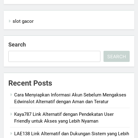
slot gacor
Search
SEARCH
Recent Posts
Cara Menyiapkan Informasi Akun Sebelum Mengakses
Edwinslot Alternatif dengan Aman dan Teratur
Kaya787 Link Alternatif dengan Pendekatan User
Friendly untuk Akses yang Lebih Nyaman
LAE138 Link Alternatif dan Dukungan Sistem yang Lebih