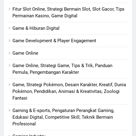
Fitur Slot Online, Strategi Bermain Slot, Slot Gacor, Tips
Permainan Kasino, Game Digital
Game & Hiburan Digital
Game Development & Player Engagement
Game Online
Game Online, Strategi Game, Tips & Trik, Panduan
Pemula, Pengembangan Karakter
Game, Strategi Pokémon, Desain Karakter, Kreatif, Dunia
Pokémon, Pendidikan, Animasi & Kreativitas, Zoologi
Fantasi
Gaming & E-sports, Pengaturan Perangkat Gaming,
Edukasi Digital, Competitive Skill, Teknik Bermain
Profesional