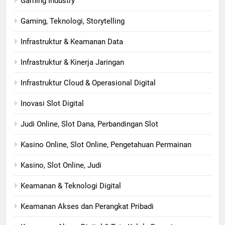
Gaming Industry
Gaming, Teknologi, Storytelling
Infrastruktur & Keamanan Data
Infrastruktur & Kinerja Jaringan
Infrastruktur Cloud & Operasional Digital
Inovasi Slot Digital
Judi Online, Slot Dana, Perbandingan Slot
Kasino Online, Slot Online, Pengetahuan Permainan
Kasino, Slot Online, Judi
Keamanan & Teknologi Digital
Keamanan Akses dan Perangkat Pribadi