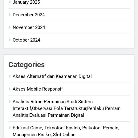
January 2025
December 2024
November 2024
October 2024
Categories
Akses Alternatif dan Keamanan Digital
Akses Mobile Responsif
Analisis Ritme Permainan,Studi Sistem
Interaktif,Observasi Pola Terstruktur,Perilaku Pemain
Analitis,Evaluasi Permainan Digital
Edukasi Game, Teknologi Kasino, Psikologi Pemain,
Manajemen Risiko, Slot Online