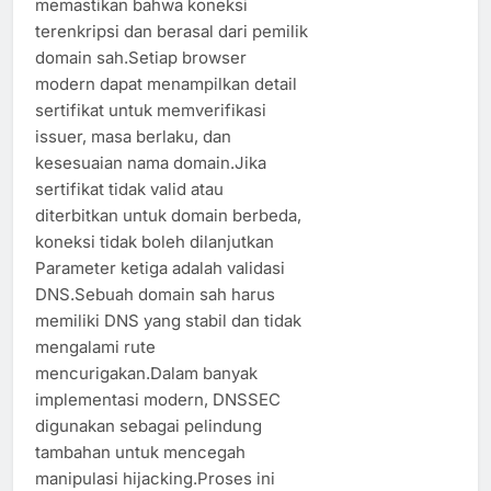
memastikan bahwa koneksi
terenkripsi dan berasal dari pemilik
domain sah.Setiap browser
modern dapat menampilkan detail
sertifikat untuk memverifikasi
issuer, masa berlaku, dan
kesesuaian nama domain.Jika
sertifikat tidak valid atau
diterbitkan untuk domain berbeda,
koneksi tidak boleh dilanjutkan
Parameter ketiga adalah validasi
DNS.Sebuah domain sah harus
memiliki DNS yang stabil dan tidak
mengalami rute
mencurigakan.Dalam banyak
implementasi modern, DNSSEC
digunakan sebagai pelindung
tambahan untuk mencegah
manipulasi hijacking.Proses ini