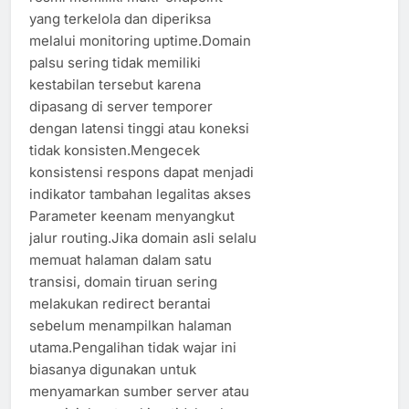
yang terkelola dan diperiksa
melalui monitoring uptime.Domain
palsu sering tidak memiliki
kestabilan tersebut karena
dipasang di server temporer
dengan latensi tinggi atau koneksi
tidak konsisten.Mengecek
konsistensi respons dapat menjadi
indikator tambahan legalitas akses
Parameter keenam menyangkut
jalur routing.Jika domain asli selalu
memuat halaman dalam satu
transisi, domain tiruan sering
melakukan redirect berantai
sebelum menampilkan halaman
utama.Pengalihan tidak wajar ini
biasanya digunakan untuk
menyamarkan sumber server atau