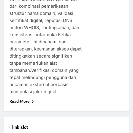
dari kombinasi pemeriksaan
struktur nama domain, validasi
sertifikat digital, reputasi DNS,
histori WHOIS, routing aman, dan
konsistensi antarmuka.Ketika
parameter ini dipahami dan
diterapkan, keamanan akses dapat
ditingkatkan secara signifikan
tanpa memerlukan alat
tambahan.Verifikasi domain yang
tepat melindungi pengguna dari
ancaman eksternal berbasis
manipulasi jalur digital
Read More
link slot