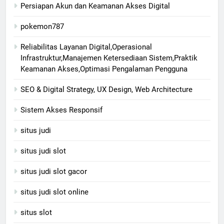
Persiapan Akun dan Keamanan Akses Digital
pokemon787
Reliabilitas Layanan Digital,Operasional
Infrastruktur,Manajemen Ketersediaan Sistem,Praktik
Keamanan Akses,Optimasi Pengalaman Pengguna
SEO & Digital Strategy, UX Design, Web Architecture
Sistem Akses Responsif
situs judi
situs judi slot
situs judi slot gacor
situs judi slot online
situs slot