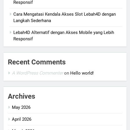
Responsif
Cara Mengatasi Kendala Akses Slot Lebah4D dengan
Langkah Sederhana
Lebah4D Alternatif dengan Akses Mobile yang Lebih
Responsif
Recent Comments
A WordPress Commenter
on
Hello world!
Archives
May 2026
April 2026