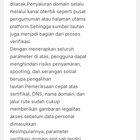
dilacak.Penyaluran domain selalu
melalui kanal otentik seperti pusat
pengumuman atau halaman utama
platform.Sehingga sumber tautan
juga menjadi bagian dari proses
verifikasi
Dengan menerapkan seluruh
parameter di atas, pengguna dapat
menghindari risiko penyamaran,
spoofing, dan serangan sosial
berupa pengalihan
tautan.Pemeriksaan cepat atas
sertifikat, DNS, nama domain, dan
jalur rute sudah cukup
memberikan gambaran legalitas
akses sebelum data personal
dimasukkan
Kesimpulannya, parameter
verifikasi domain slot sah terdiri