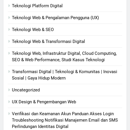
Teknologi Platform Digital
Teknologi Web & Pengalaman Pengguna (UX)
Teknologi Web & SEO
Teknologi Web & Transformasi Digital
Teknologi Web, Infrastruktur Digital, Cloud Computing,
SEO & Web Performance, Studi Kasus Teknologi
Transformasi Digital | Teknologi & Komunitas | Inovasi
Sosial | Gaya Hidup Modern
Uncategorized
UX Design & Pengembangan Web
Verifikasi dan Keamanan Akun Panduan Akses Login
Troubleshooting Notifikasi Manajemen Email dan SMS
Perlindungan Identitas Digital