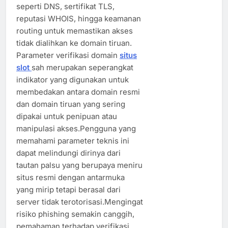
seperti DNS, sertifikat TLS,
reputasi WHOIS, hingga keamanan
routing untuk memastikan akses
tidak dialihkan ke domain tiruan.
Parameter verifikasi domain
situs
slot
sah merupakan seperangkat
indikator yang digunakan untuk
membedakan antara domain resmi
dan domain tiruan yang sering
dipakai untuk penipuan atau
manipulasi akses.Pengguna yang
memahami parameter teknis ini
dapat melindungi dirinya dari
tautan palsu yang berupaya meniru
situs resmi dengan antarmuka
yang mirip tetapi berasal dari
server tidak terotorisasi.Mengingat
risiko phishing semakin canggih,
pemahaman terhadap verifikasi