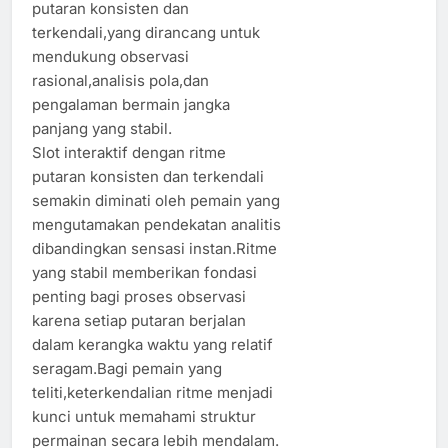
putaran konsisten dan
terkendali,yang dirancang untuk
mendukung observasi
rasional,analisis pola,dan
pengalaman bermain jangka
panjang yang stabil.
Slot interaktif dengan ritme
putaran konsisten dan terkendali
semakin diminati oleh pemain yang
mengutamakan pendekatan analitis
dibandingkan sensasi instan.Ritme
yang stabil memberikan fondasi
penting bagi proses observasi
karena setiap putaran berjalan
dalam kerangka waktu yang relatif
seragam.Bagi pemain yang
teliti,keterkendalian ritme menjadi
kunci untuk memahami struktur
permainan secara lebih mendalam.