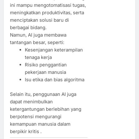
ini mampu mengotomatisasi tugas,
meningkatkan produktivitas, serta
menciptakan solusi baru di
berbagai bidang.
Namun, AI juga membawa
tantangan besar, seperti:
Kesenjangan keterampilan
tenaga kerja
Risiko penggantian
pekerjaan manusia
Isu etika dan bias algoritma
Selain itu, penggunaan AI juga
dapat menimbulkan
ketergantungan berlebihan yang
berpotensi mengurangi
kemampuan manusia dalam
berpikir kritis .