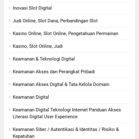
Inovasi Slot Digital
Judi Online, Slot Dana, Perbandingan Slot
Kasino Online, Slot Online, Pengetahuan Permainan
Kasino, Slot Online, Judi
Keamanan & Teknologi Digital
Keamanan Akses dan Perangkat Pribadi
Keamanan Akses Digital & Tata Kelola Domain
Keamanan Digital
Keamanan Digital Teknologi Internet Panduan Akses
Literasi Digital User Experience
Keamanan Siber / Autentikasi & Identitas / Risiko &
Kepatuhan