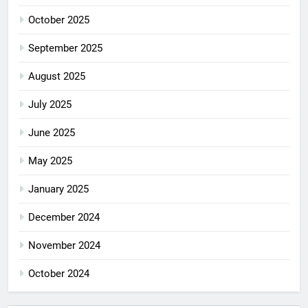
October 2025
September 2025
August 2025
July 2025
June 2025
May 2025
January 2025
December 2024
November 2024
October 2024