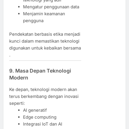
Mengatur penggunaan data
Menjamin keamanan
pengguna
Pendekatan berbasis etika menjadi
kunci dalam memastikan teknologi
digunakan untuk kebaikan bersama
.
9. Masa Depan Teknologi
Modern
Ke depan, teknologi modern akan
terus berkembang dengan inovasi
seperti:
AI generatif
Edge computing
Integrasi IoT dan AI