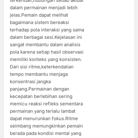
terkendali,hubungan sebab akibat
dalam permainan menjadi lebih
jelas.Pemain dapat melihat
bagaimana sistem bereaksi
terhadap pola interaksi yang sama
dalam berbagai sesi.Kejelasan ini
sangat membantu dalam analisis
pola karena setiap hasil observasi
memiliki konteks yang konsisten.
Dari sisi ritme,keterkendalian
tempo membantu menjaga
konsentrasi jangka
panjang.Permainan dengan
kecepatan berlebihan sering
memicu reaksi refleks sementara
permainan yang terlalu lambat
dapat menurunkan fokus.Ritme
seimbang memungkinkan pemain
berada pada kondisi mental yang