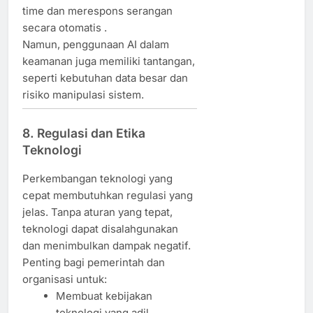
time dan merespons serangan
secara otomatis .
Namun, penggunaan AI dalam
keamanan juga memiliki tantangan,
seperti kebutuhan data besar dan
risiko manipulasi sistem.
8. Regulasi dan Etika
Teknologi
Perkembangan teknologi yang
cepat membutuhkan regulasi yang
jelas. Tanpa aturan yang tepat,
teknologi dapat disalahgunakan
dan menimbulkan dampak negatif.
Penting bagi pemerintah dan
organisasi untuk:
Membuat kebijakan
teknologi yang adil