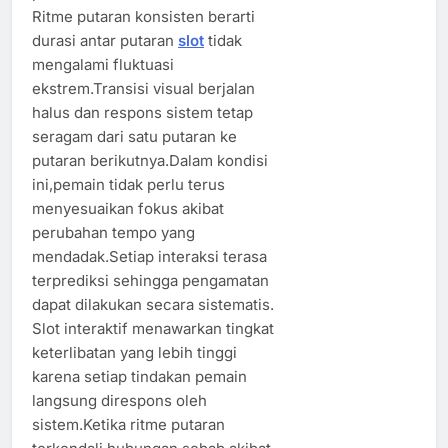
Ritme putaran konsisten berarti
durasi antar putaran
slot
tidak
mengalami fluktuasi
ekstrem.Transisi visual berjalan
halus dan respons sistem tetap
seragam dari satu putaran ke
putaran berikutnya.Dalam kondisi
ini,pemain tidak perlu terus
menyesuaikan fokus akibat
perubahan tempo yang
mendadak.Setiap interaksi terasa
terprediksi sehingga pengamatan
dapat dilakukan secara sistematis.
Slot interaktif menawarkan tingkat
keterlibatan yang lebih tinggi
karena setiap tindakan pemain
langsung direspons oleh
sistem.Ketika ritme putaran