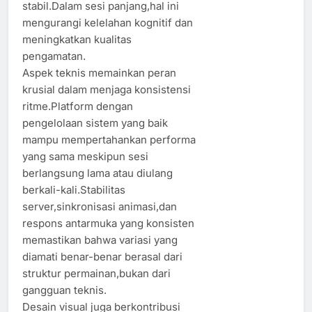
stabil.Dalam sesi panjang,hal ini
mengurangi kelelahan kognitif dan
meningkatkan kualitas
pengamatan.
Aspek teknis memainkan peran
krusial dalam menjaga konsistensi
ritme.Platform dengan
pengelolaan sistem yang baik
mampu mempertahankan performa
yang sama meskipun sesi
berlangsung lama atau diulang
berkali-kali.Stabilitas
server,sinkronisasi animasi,dan
respons antarmuka yang konsisten
memastikan bahwa variasi yang
diamati benar-benar berasal dari
struktur permainan,bukan dari
gangguan teknis.
Desain visual juga berkontribusi