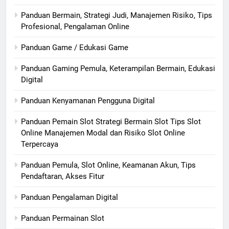
Panduan Bermain, Strategi Judi, Manajemen Risiko, Tips
Profesional, Pengalaman Online
Panduan Game / Edukasi Game
Panduan Gaming Pemula, Keterampilan Bermain, Edukasi
Digital
Panduan Kenyamanan Pengguna Digital
Panduan Pemain Slot Strategi Bermain Slot Tips Slot
Online Manajemen Modal dan Risiko Slot Online
Terpercaya
Panduan Pemula, Slot Online, Keamanan Akun, Tips
Pendaftaran, Akses Fitur
Panduan Pengalaman Digital
Panduan Permainan Slot