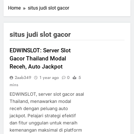
Home
situs judi slot gacor
situs judi slot gacor
EDWINSLOT: Server Slot
Gacor Thailand Modal
Receh, Auto Jackpot
2aab349
1 year ago
0
5
mins
EDWINSLOT, server slot gacor asal
Thailand, menawarkan modal
receh dengan peluang auto
jackpot. Pelajari strategi efektif
dan fitur unggulan untuk meraih
kemenangan maksimal di platform