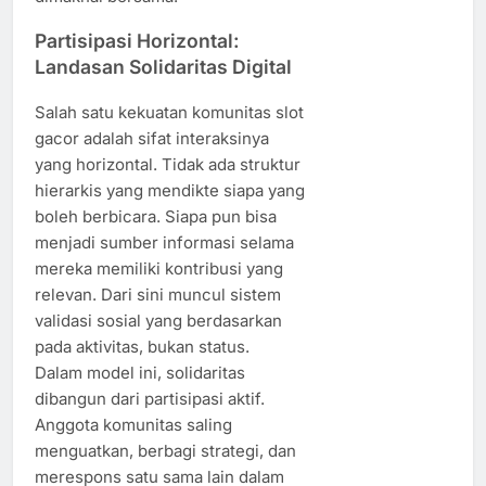
Partisipasi Horizontal:
Landasan Solidaritas Digital
Salah satu kekuatan komunitas slot
gacor adalah sifat interaksinya
yang horizontal. Tidak ada struktur
hierarkis yang mendikte siapa yang
boleh berbicara. Siapa pun bisa
menjadi sumber informasi selama
mereka memiliki kontribusi yang
relevan. Dari sini muncul sistem
validasi sosial yang berdasarkan
pada aktivitas, bukan status.
Dalam model ini, solidaritas
dibangun dari partisipasi aktif.
Anggota komunitas saling
menguatkan, berbagi strategi, dan
merespons satu sama lain dalam