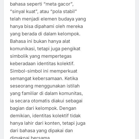
bahasa seperti “meta gacor”,
“sinyal kuat”, atau “pola stabil”
telah menjadi elemen budaya yang
hanya bisa dipahami oleh mereka
yang berada di dalam kelompok.
Bahasa ini bukan hanya alat
komunikasi, tetapi juga pengikat
simbolik yang mempertegas
keberadaan identitas kolektif.
Simbol-simbol ini memperkuat
semangat kebersamaan. Ketika
seseorang menggunakan istilah
yang familiar di dalam komunitas,
ia secara otomatis diakui sebagai
bagian dari kelompok. Dengan
demikian, identitas kolektif tidak
hanya lahir dari konten, tetapi juga
dari bahasa yang dipakai dan
dimaknai bersama.