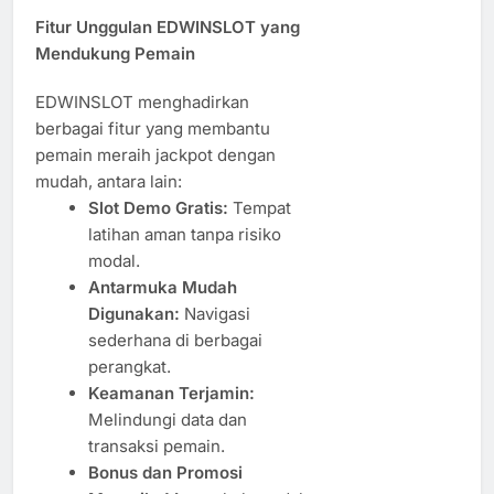
Fitur Unggulan EDWINSLOT yang
Mendukung Pemain
EDWINSLOT menghadirkan
berbagai fitur yang membantu
pemain meraih jackpot dengan
mudah, antara lain:
Slot Demo Gratis:
Tempat
latihan aman tanpa risiko
modal.
Antarmuka Mudah
Digunakan:
Navigasi
sederhana di berbagai
perangkat.
Keamanan Terjamin:
Melindungi data dan
transaksi pemain.
Bonus dan Promosi