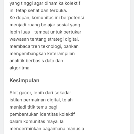
yang tinggi agar dinamika kolektif
ini tetap sehat dan terbuka.
Ke depan, komunitas ini berpotensi
menjadi ruang belajar sosial yang
lebih luas—tempat untuk bertukar
wawasan tentang strategi digital,
membaca tren teknologi, bahkan
mengembangkan keterampilan
analitik berbasis data dan
algoritma.
Kesimpulan
Slot gacor, lebih dari sekadar
istilah permainan digital, telah
menjadi titik temu bagi
pembentukan identitas kolektif
dalam komunitas maya. Ia
mencerminkan bagaimana manusia