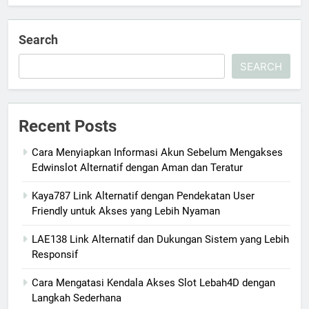
Search
SEARCH
Recent Posts
Cara Menyiapkan Informasi Akun Sebelum Mengakses
Edwinslot Alternatif dengan Aman dan Teratur
Kaya787 Link Alternatif dengan Pendekatan User
Friendly untuk Akses yang Lebih Nyaman
LAE138 Link Alternatif dan Dukungan Sistem yang Lebih
Responsif
Cara Mengatasi Kendala Akses Slot Lebah4D dengan
Langkah Sederhana