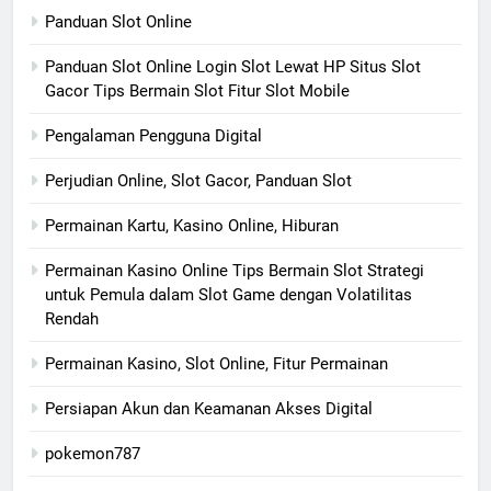
Panduan Slot Online
Panduan Slot Online Login Slot Lewat HP Situs Slot
Gacor Tips Bermain Slot Fitur Slot Mobile
Pengalaman Pengguna Digital
Perjudian Online, Slot Gacor, Panduan Slot
Permainan Kartu, Kasino Online, Hiburan
Permainan Kasino Online Tips Bermain Slot Strategi
untuk Pemula dalam Slot Game dengan Volatilitas
Rendah
Permainan Kasino, Slot Online, Fitur Permainan
Persiapan Akun dan Keamanan Akses Digital
pokemon787