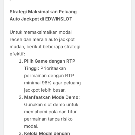
Strategi Maksimalkan Peluang
Auto Jackpot di EDWINSLOT
Untuk memaksimalkan modal
receh dan meraih auto jackpot
mudah, berikut beberapa strategi
efektif:
Pilih Game dengan RTP
Tinggi:
Prioritaskan
permainan dengan RTP
minimal 96% agar peluang
jackpot lebih besar.
Manfaatkan Mode Demo:
Gunakan slot demo untuk
memahami pola dan fitur
permainan tanpa risiko
modal.
Kelola Modal dengan