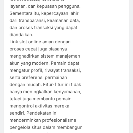
layanan, dan kepuasan pengguna.
Sementara itu, kepercayaan lahir
dari transparansi, keamanan data,
dan proses transaksi yang dapat
diandalkan.
Link slot online aman dengan
proses cepat juga biasanya
menghadirkan sistem manajemen
akun yang modern. Pemain dapat
mengatur profil, riwayat transaksi,
serta preferensi permainan
dengan mudah. Fitur-fitur ini tidak
hanya meningkatkan kenyamanan,
tetapi juga membantu pemain
mengontrol aktivitas mereka
sendiri. Pendekatan ini
mencerminkan profesionalisme
pengelola situs dalam membangun