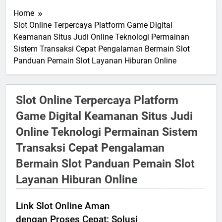
Home
Slot Online Terpercaya Platform Game Digital
Keamanan Situs Judi Online Teknologi Permainan
Sistem Transaksi Cepat Pengalaman Bermain Slot
Panduan Pemain Slot Layanan Hiburan Online
Slot Online Terpercaya Platform
Game Digital Keamanan Situs Judi
Online Teknologi Permainan Sistem
Transaksi Cepat Pengalaman
Bermain Slot Panduan Pemain Slot
Layanan Hiburan Online
Link Slot Online Aman
dengan Proses Cepat: Solusi