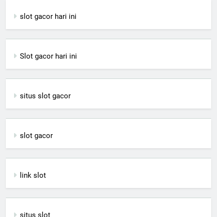
slot gacor hari ini
Slot gacor hari ini
situs slot gacor
slot gacor
link slot
situs slot