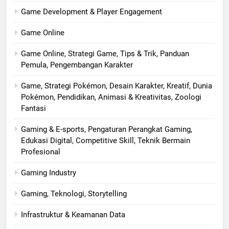
Game Development & Player Engagement
Game Online
Game Online, Strategi Game, Tips & Trik, Panduan
Pemula, Pengembangan Karakter
Game, Strategi Pokémon, Desain Karakter, Kreatif, Dunia
Pokémon, Pendidikan, Animasi & Kreativitas, Zoologi
Fantasi
Gaming & E-sports, Pengaturan Perangkat Gaming,
Edukasi Digital, Competitive Skill, Teknik Bermain
Profesional
Gaming Industry
Gaming, Teknologi, Storytelling
Infrastruktur & Keamanan Data