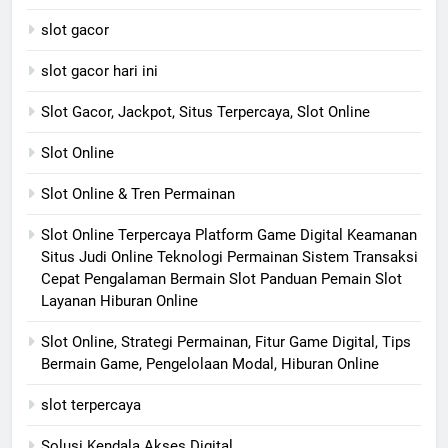
slot gacor
slot gacor hari ini
Slot Gacor, Jackpot, Situs Terpercaya, Slot Online
Slot Online
Slot Online & Tren Permainan
Slot Online Terpercaya Platform Game Digital Keamanan
Situs Judi Online Teknologi Permainan Sistem Transaksi
Cepat Pengalaman Bermain Slot Panduan Pemain Slot
Layanan Hiburan Online
Slot Online, Strategi Permainan, Fitur Game Digital, Tips
Bermain Game, Pengelolaan Modal, Hiburan Online
slot terpercaya
Solusi Kendala Akses Digital