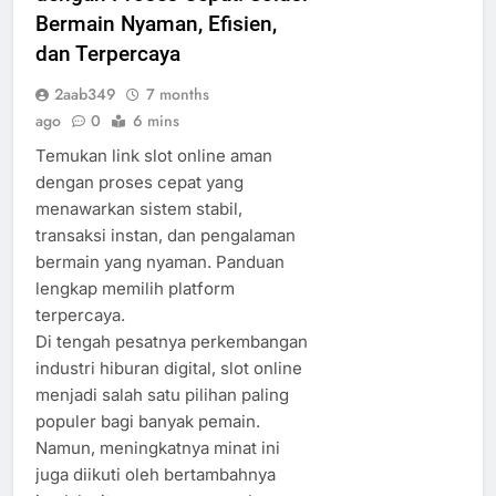
Bermain Nyaman, Efisien,
dan Terpercaya
2aab349
7 months
ago
0
6 mins
Temukan link slot online aman
dengan proses cepat yang
menawarkan sistem stabil,
transaksi instan, dan pengalaman
bermain yang nyaman. Panduan
lengkap memilih platform
terpercaya.
Di tengah pesatnya perkembangan
industri hiburan digital, slot online
menjadi salah satu pilihan paling
populer bagi banyak pemain.
Namun, meningkatnya minat ini
juga diikuti oleh bertambahnya