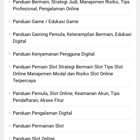
Panduan Bermain, Strategi Judi, Manajemen Risiko, Tips
Profesional, Pengalaman Online
Panduan Game / Edukasi Game
Panduan Gaming Pemula, Keterampilan Bermain, Edukasi
Digital
Panduan Kenyamanan Pengguna Digital
Panduan Pemain Slot Strategi Bermain Slot Tips Slot
Online Manajemen Modal dan Risiko Slot Online
Terpercaya
Panduan Pemula, Slot Online, Keamanan Akun, Tips
Pendaftaran, Akses Fitur
Panduan Pengalaman Digital
Panduan Permainan Slot
Panduan Slot Online