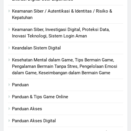
Keamanan Siber / Autentikasi & Identitas / Risiko &
Kepatuhan
Keamanan Siber, Investigasi Digital, Proteksi Data,
Inovasi Teknologi, Sistem Login Aman
Keandalan Sistem Digital
Kesehatan Mental dalam Game, Tips Bermain Game,
Pengalaman Bermain Tanpa Stres, Pengelolaan Emosi
dalam Game, Keseimbangan dalam Bermain Game
Panduan
Panduan & Tips Game Online
Panduan Akses
Panduan Akses Digital