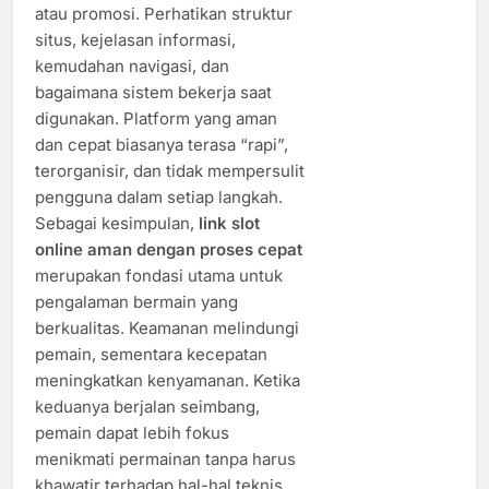
atau promosi. Perhatikan struktur
situs, kejelasan informasi,
kemudahan navigasi, dan
bagaimana sistem bekerja saat
digunakan. Platform yang aman
dan cepat biasanya terasa “rapi”,
terorganisir, dan tidak mempersulit
pengguna dalam setiap langkah.
Sebagai kesimpulan,
link slot
online aman dengan proses cepat
merupakan fondasi utama untuk
pengalaman bermain yang
berkualitas. Keamanan melindungi
pemain, sementara kecepatan
meningkatkan kenyamanan. Ketika
keduanya berjalan seimbang,
pemain dapat lebih fokus
menikmati permainan tanpa harus
khawatir terhadap hal-hal teknis