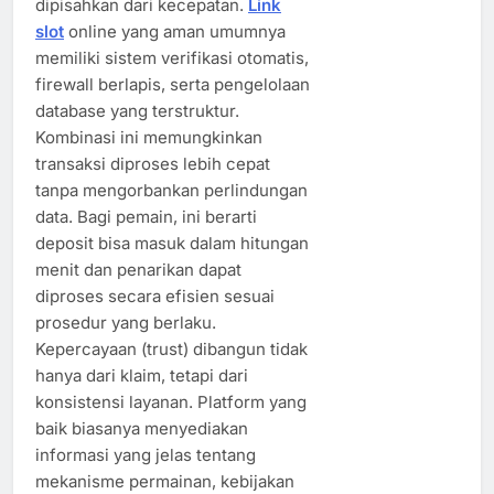
dipisahkan dari kecepatan.
Link
slot
online yang aman umumnya
memiliki sistem verifikasi otomatis,
firewall berlapis, serta pengelolaan
database yang terstruktur.
Kombinasi ini memungkinkan
transaksi diproses lebih cepat
tanpa mengorbankan perlindungan
data. Bagi pemain, ini berarti
deposit bisa masuk dalam hitungan
menit dan penarikan dapat
diproses secara efisien sesuai
prosedur yang berlaku.
Kepercayaan (trust) dibangun tidak
hanya dari klaim, tetapi dari
konsistensi layanan. Platform yang
baik biasanya menyediakan
informasi yang jelas tentang
mekanisme permainan, kebijakan