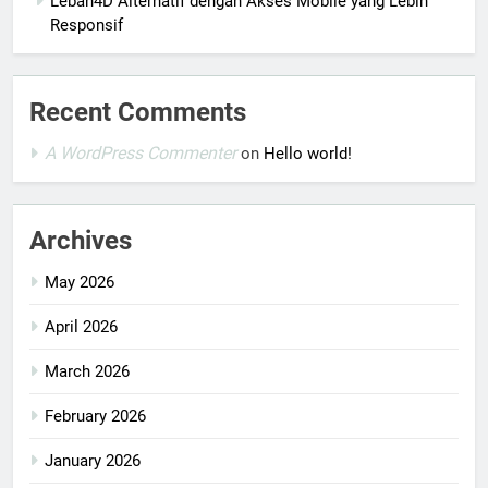
Lebah4D Alternatif dengan Akses Mobile yang Lebih
Responsif
Recent Comments
A WordPress Commenter
on
Hello world!
Archives
May 2026
April 2026
March 2026
February 2026
January 2026