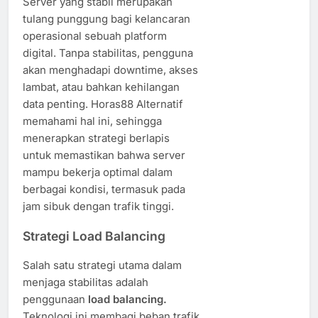
Server yang stabil merupakan
tulang punggung bagi kelancaran
operasional sebuah platform
digital. Tanpa stabilitas, pengguna
akan menghadapi downtime, akses
lambat, atau bahkan kehilangan
data penting. Horas88 Alternatif
memahami hal ini, sehingga
menerapkan strategi berlapis
untuk memastikan bahwa server
mampu bekerja optimal dalam
berbagai kondisi, termasuk pada
jam sibuk dengan trafik tinggi.
Strategi Load Balancing
Salah satu strategi utama dalam
menjaga stabilitas adalah
penggunaan
load balancing.
Teknologi ini membagi beban trafik