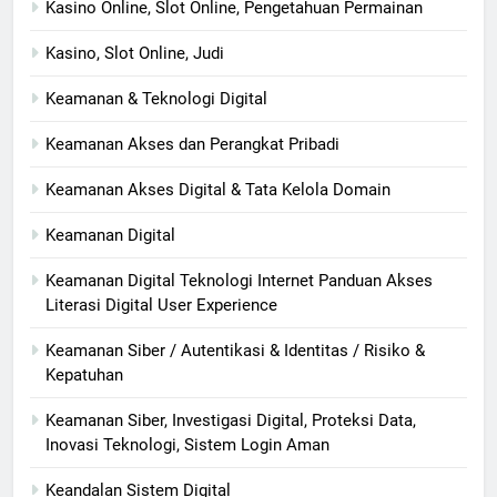
Kasino Online, Slot Online, Pengetahuan Permainan
Kasino, Slot Online, Judi
Keamanan & Teknologi Digital
Keamanan Akses dan Perangkat Pribadi
Keamanan Akses Digital & Tata Kelola Domain
Keamanan Digital
Keamanan Digital Teknologi Internet Panduan Akses
Literasi Digital User Experience
Keamanan Siber / Autentikasi & Identitas / Risiko &
Kepatuhan
Keamanan Siber, Investigasi Digital, Proteksi Data,
Inovasi Teknologi, Sistem Login Aman
Keandalan Sistem Digital