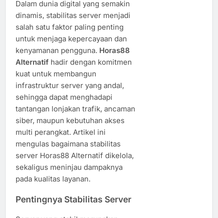
Dalam dunia digital yang semakin
dinamis, stabilitas server menjadi
salah satu faktor paling penting
untuk menjaga kepercayaan dan
kenyamanan pengguna.
Horas88
Alternatif
hadir dengan komitmen
kuat untuk membangun
infrastruktur server yang andal,
sehingga dapat menghadapi
tantangan lonjakan trafik, ancaman
siber, maupun kebutuhan akses
multi perangkat. Artikel ini
mengulas bagaimana stabilitas
server Horas88 Alternatif dikelola,
sekaligus meninjau dampaknya
pada kualitas layanan.
Pentingnya Stabilitas Server