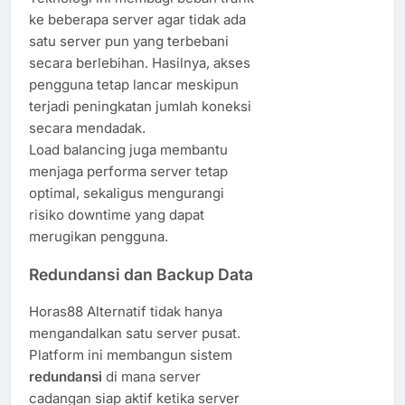
ke beberapa server agar tidak ada
satu server pun yang terbebani
secara berlebihan. Hasilnya, akses
pengguna tetap lancar meskipun
terjadi peningkatan jumlah koneksi
secara mendadak.
Load balancing juga membantu
menjaga performa server tetap
optimal, sekaligus mengurangi
risiko downtime yang dapat
merugikan pengguna.
Redundansi dan Backup Data
Horas88 Alternatif tidak hanya
mengandalkan satu server pusat.
Platform ini membangun sistem
redundansi
di mana server
cadangan siap aktif ketika server