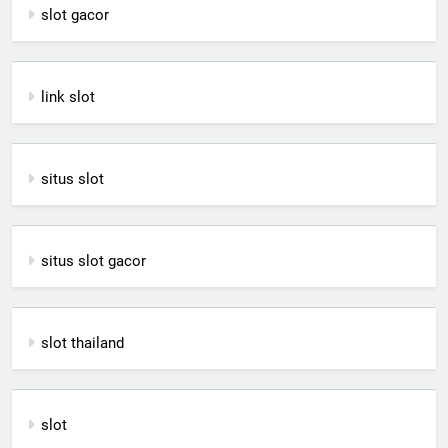
slot gacor
link slot
situs slot
situs slot gacor
slot thailand
slot