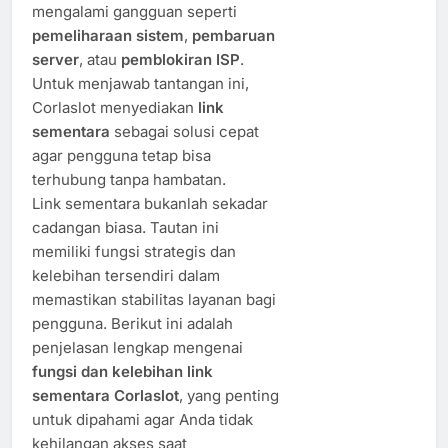
mengalami gangguan seperti
pemeliharaan sistem
,
pembaruan
server
, atau
pemblokiran ISP
.
Untuk menjawab tantangan ini,
Corlaslot menyediakan
link
sementara
sebagai solusi cepat
agar pengguna tetap bisa
terhubung tanpa hambatan.
Link sementara bukanlah sekadar
cadangan biasa. Tautan ini
memiliki fungsi strategis dan
kelebihan tersendiri dalam
memastikan stabilitas layanan bagi
pengguna. Berikut ini adalah
penjelasan lengkap mengenai
fungsi dan kelebihan link
sementara Corlaslot
, yang penting
untuk dipahami agar Anda tidak
kehilangan akses saat