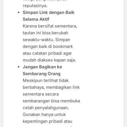
reputasinya.
Simpan Link dengan Baik
Selama Aktif
Karena bersifat sementara,
tautan ini bisa berubah
sewaktu-waktu. Simpan
dengan baik di bookmark
atau catatan pribadi agar
mudah diakses kapan saja.
Jangan Bagikan ke
Sembarang Orang
Meskipun terlihat tidak
berbahaya, membagikan link
sementara secara
sembarangan bisa membuka
celah penyalahgunaan.
Gunakan hanya untuk
kepentingan pribadi atau