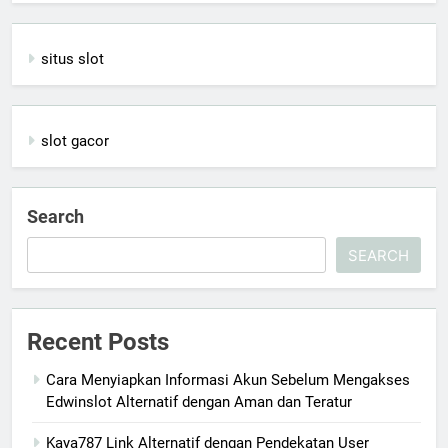
situs slot
slot gacor
Search
SEARCH
Recent Posts
Cara Menyiapkan Informasi Akun Sebelum Mengakses
Edwinslot Alternatif dengan Aman dan Teratur
Kaya787 Link Alternatif dengan Pendekatan User