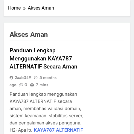
Home
Akses Aman
Akses Aman
Panduan Lengkap
Menggunakan KAYA787
ALTERNATIF Secara Aman
2aab349
5 months
ago
0
7 mins
Panduan lengkap menggunakan
KAYA787 ALTERNATIF secara
aman, membahas validasi domain,
sistem keamanan, stabilitas server,
dan pengalaman akses pengguna.
H2: Apa Itu
KAYA787 ALTERNATIF