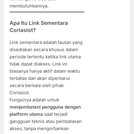
membutuhkannya.
Apa Itu Link Sementara
Corlaslot?
Link sementara adalah tautan yang
disediakan secara khusus dalam
periode tertentu ketika link utama
tidak dapat diakses. Link ini
biasanya hanya aktif dalam waktu
terbatas dan akan diperbarui
secara berkala oleh pihak
Corlaslot.
Fungsinya adalah untuk
menjembatani pengguna dengan
platform utama
saat terjadi
gangguan teknis atau pembatasan
akses, tanpa mengorbankan