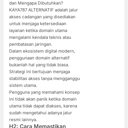
dan Mengapa Dibutuhkan?
KAYA787 ALTERNATIF adalah jalur
akses cadangan yang disediakan
untuk menjaga ketersediaan
layanan ketika domain utama
mengalami kendala teknis atau
pembatasan jaringan.
Dalam ekosistem digital modern,
penggunaan domain alternatif
bukanlah hal yang tidak biasa.
Strategi ini bertujuan menjaga
stabilitas akses tanpa mengganggu
sistem utama.
Pengguna yang memahami konsep
ini tidak akan panik ketika domain
utama tidak dapat diakses, karena
sudah mengetahui adanya jalur
resmi lainnya.
H2: Cara Memastikan