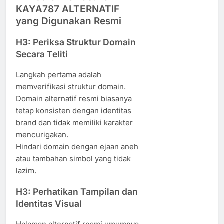
KAYA787 ALTERNATIF
yang Digunakan Resmi
H3: Periksa Struktur Domain
Secara Teliti
Langkah pertama adalah
memverifikasi struktur domain.
Domain alternatif resmi biasanya
tetap konsisten dengan identitas
brand dan tidak memiliki karakter
mencurigakan.
Hindari domain dengan ejaan aneh
atau tambahan simbol yang tidak
lazim.
H3: Perhatikan Tampilan dan
Identitas Visual