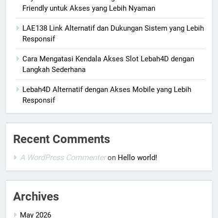
Friendly untuk Akses yang Lebih Nyaman
LAE138 Link Alternatif dan Dukungan Sistem yang Lebih
Responsif
Cara Mengatasi Kendala Akses Slot Lebah4D dengan
Langkah Sederhana
Lebah4D Alternatif dengan Akses Mobile yang Lebih
Responsif
Recent Comments
A WordPress Commenter
on
Hello world!
Archives
May 2026