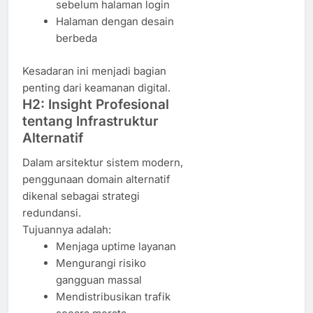
sebelum halaman login
Halaman dengan desain
berbeda
Kesadaran ini menjadi bagian
penting dari keamanan digital.
H2: Insight Profesional
tentang Infrastruktur
Alternatif
Dalam arsitektur sistem modern,
penggunaan domain alternatif
dikenal sebagai strategi
redundansi.
Tujuannya adalah:
Menjaga uptime layanan
Mengurangi risiko
gangguan massal
Mendistribusikan trafik