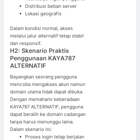
Distribusi beban server
Lokasi geografis
Dalam kondisi normal, akses
melalui jalur alternatif tetap stabil
dan responsif.
H2: Skenario Praktis
Penggunaan KAYA787
ALTERNATIF
Bayangkan seorang pengguna
mencoba mengakses akun namun
domain utama tidak dapat dibuka.
Dengan memahami keberadaan
KAYA787 ALTERNATIF, pengguna
dapat beralih ke domain cadangan
tanpa harus menunggu lama.
Dalam skenario ini:
Proses login tetap berjalan