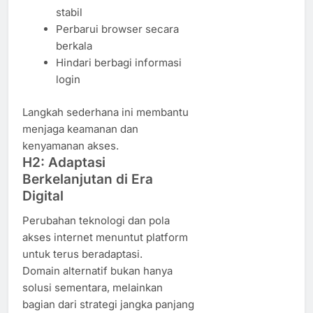
stabil
Perbarui browser secara
berkala
Hindari berbagi informasi
login
Langkah sederhana ini membantu
menjaga keamanan dan
kenyamanan akses.
H2: Adaptasi
Berkelanjutan di Era
Digital
Perubahan teknologi dan pola
akses internet menuntut platform
untuk terus beradaptasi.
Domain alternatif bukan hanya
solusi sementara, melainkan
bagian dari strategi jangka panjang