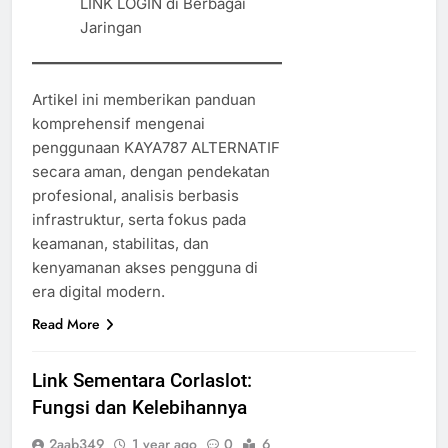
LINK LOGIN di Berbagai
Jaringan
Artikel ini memberikan panduan
komprehensif mengenai
penggunaan KAYA787 ALTERNATIF
secara aman, dengan pendekatan
profesional, analisis berbasis
infrastruktur, serta fokus pada
keamanan, stabilitas, dan
kenyamanan akses pengguna di
era digital modern.
Read More
Link Sementara Corlaslot:
Fungsi dan Kelebihannya
2aab349
1 year ago
0
6