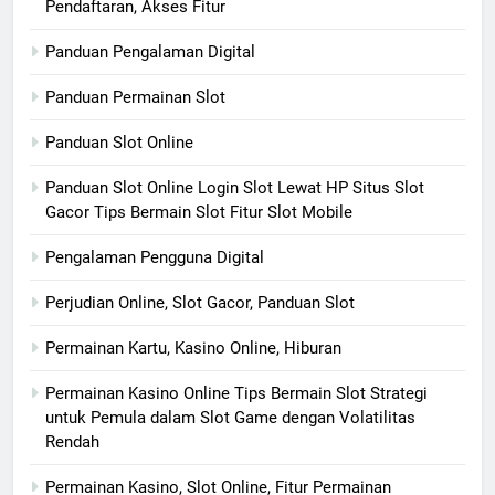
Pendaftaran, Akses Fitur
Panduan Pengalaman Digital
Panduan Permainan Slot
Panduan Slot Online
Panduan Slot Online Login Slot Lewat HP Situs Slot
Gacor Tips Bermain Slot Fitur Slot Mobile
Pengalaman Pengguna Digital
Perjudian Online, Slot Gacor, Panduan Slot
Permainan Kartu, Kasino Online, Hiburan
Permainan Kasino Online Tips Bermain Slot Strategi
untuk Pemula dalam Slot Game dengan Volatilitas
Rendah
Permainan Kasino, Slot Online, Fitur Permainan