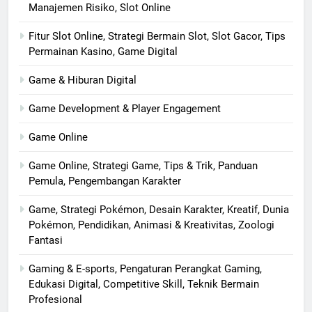
Manajemen Risiko, Slot Online
Fitur Slot Online, Strategi Bermain Slot, Slot Gacor, Tips
Permainan Kasino, Game Digital
Game & Hiburan Digital
Game Development & Player Engagement
Game Online
Game Online, Strategi Game, Tips & Trik, Panduan
Pemula, Pengembangan Karakter
Game, Strategi Pokémon, Desain Karakter, Kreatif, Dunia
Pokémon, Pendidikan, Animasi & Kreativitas, Zoologi
Fantasi
Gaming & E-sports, Pengaturan Perangkat Gaming,
Edukasi Digital, Competitive Skill, Teknik Bermain
Profesional