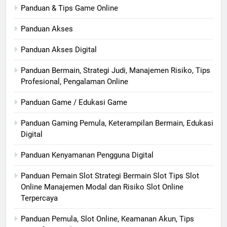
Panduan & Tips Game Online
Panduan Akses
Panduan Akses Digital
Panduan Bermain, Strategi Judi, Manajemen Risiko, Tips
Profesional, Pengalaman Online
Panduan Game / Edukasi Game
Panduan Gaming Pemula, Keterampilan Bermain, Edukasi
Digital
Panduan Kenyamanan Pengguna Digital
Panduan Pemain Slot Strategi Bermain Slot Tips Slot
Online Manajemen Modal dan Risiko Slot Online
Terpercaya
Panduan Pemula, Slot Online, Keamanan Akun, Tips