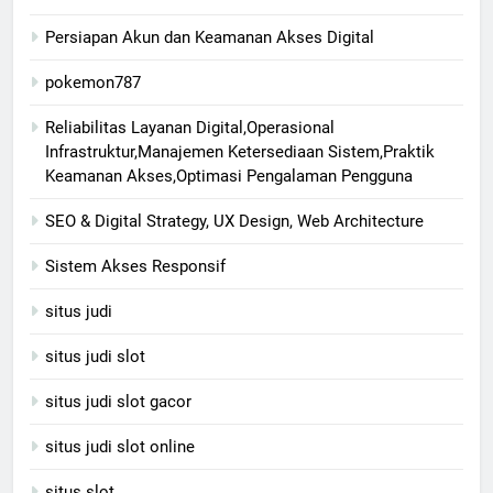
Persiapan Akun dan Keamanan Akses Digital
pokemon787
Reliabilitas Layanan Digital,Operasional
Infrastruktur,Manajemen Ketersediaan Sistem,Praktik
Keamanan Akses,Optimasi Pengalaman Pengguna
SEO & Digital Strategy, UX Design, Web Architecture
Sistem Akses Responsif
situs judi
situs judi slot
situs judi slot gacor
situs judi slot online
situs slot