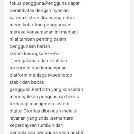
fokus pengguna.Pengguna dapat
beraktivitas dengan nyaman
karena sistem dirancang untuk
mengikuti ritme penggunaan
mereka.Kenyamanan ini menjadi
nilai tambah penting dalam
penggunaan harian.
Dalam kerangka E-E-A-
T,pengalaman dan keahlian
tercermin dari kemampuan
platform menjaga akses tetap
stabil dan bebas
gangguan.Platform yang konsisten
menunjukkan penguasaan teknis
terhadap manajemen sistem
digital.Otoritas dibangun melalui
layanan yang andal,sementara
kepercayaan tumbuh dari
pengalaman pengguna yang positif