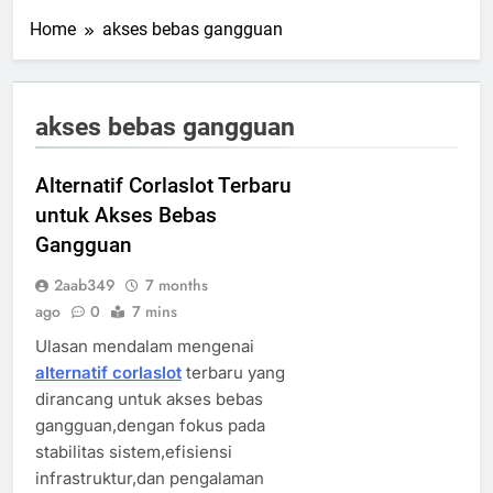
Home
akses bebas gangguan
akses bebas gangguan
Alternatif Corlaslot Terbaru
untuk Akses Bebas
Gangguan
2aab349
7 months
ago
0
7 mins
Ulasan mendalam mengenai
alternatif corlaslot
terbaru yang
dirancang untuk akses bebas
gangguan,dengan fokus pada
stabilitas sistem,efisiensi
infrastruktur,dan pengalaman