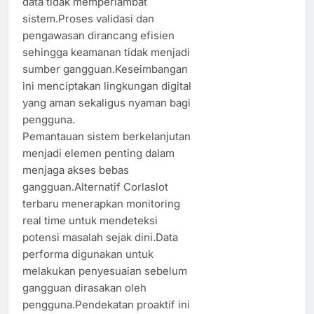
data tidak memperlambat
sistem.Proses validasi dan
pengawasan dirancang efisien
sehingga keamanan tidak menjadi
sumber gangguan.Keseimbangan
ini menciptakan lingkungan digital
yang aman sekaligus nyaman bagi
pengguna.
Pemantauan sistem berkelanjutan
menjadi elemen penting dalam
menjaga akses bebas
gangguan.Alternatif Corlaslot
terbaru menerapkan monitoring
real time untuk mendeteksi
potensi masalah sejak dini.Data
performa digunakan untuk
melakukan penyesuaian sebelum
gangguan dirasakan oleh
pengguna.Pendekatan proaktif ini