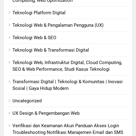
Computing, Web Optimization
Teknologi Platform Digital
Teknologi Web & Pengalaman Pengguna (UX)
Teknologi Web & SEO
Teknologi Web & Transformasi Digital
Teknologi Web, Infrastruktur Digital, Cloud Computing,
SEO & Web Performance, Studi Kasus Teknologi
Transformasi Digital | Teknologi & Komunitas | Inovasi
Sosial | Gaya Hidup Modern
Uncategorized
UX Design & Pengembangan Web
Verifikasi dan Keamanan Akun Panduan Akses Login
Troubleshooting Notifikasi Manajemen Email dan SMS