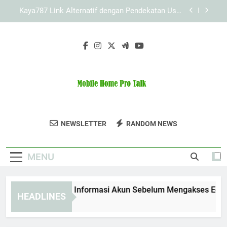
Skip
LAE138 Link Alternatif dan Dukungan Sistem yang
to
Lebih Responsif
content
Cara Mengatasi Kendala Akses Slot Lebah4D
dengan Langkah Sederhana
Cara Menyiapkan Informasi Akun Sebelum
Mengakses Edwinslot Alternatif dengan Aman
dan Teratur
Kaya787 Link Alternatif dengan Pendekatan User
Friendly untuk Akses yang Lebih Nyaman
LAE138 Link Alternatif dan Dukungan Sistem yang
Lebih Responsif
Mobile Home
Ikuti Diskusi Dan Temukan Tips Tentang
Cara Mengatasi Kendala Akses Slot Lebah4D
NEWSLETTER
RANDOM NEWS
Pro Talk
dengan Langkah Sederhana
Rumah Mobil Di Mobile Home Pro Talk.
MENU
ara Menyiapkan Informasi Akun Sebelum Mengakses Edwinslot
HEADLINES
 Months Ago