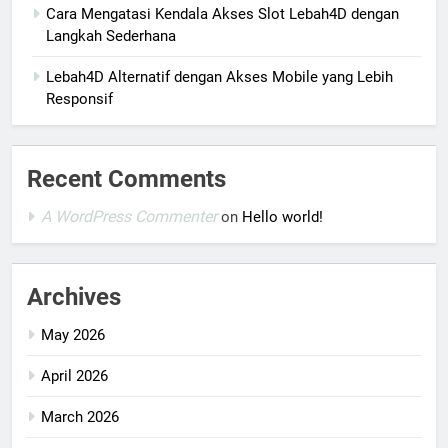
Cara Mengatasi Kendala Akses Slot Lebah4D dengan
Langkah Sederhana
Lebah4D Alternatif dengan Akses Mobile yang Lebih
Responsif
Recent Comments
A WordPress Commenter
on
Hello world!
Archives
May 2026
April 2026
March 2026