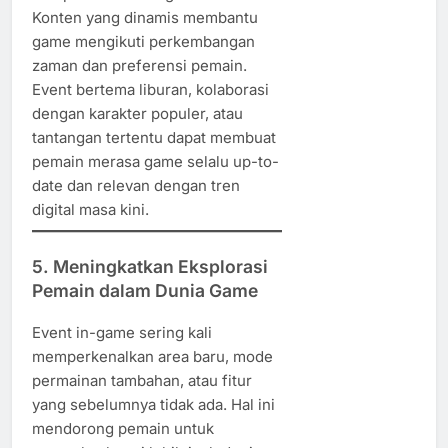
Konten yang dinamis membantu
game mengikuti perkembangan
zaman dan preferensi pemain.
Event bertema liburan, kolaborasi
dengan karakter populer, atau
tantangan tertentu dapat membuat
pemain merasa game selalu up-to-
date dan relevan dengan tren
digital masa kini.
5. Meningkatkan Eksplorasi
Pemain dalam Dunia Game
Event in-game sering kali
memperkenalkan area baru, mode
permainan tambahan, atau fitur
yang sebelumnya tidak ada. Hal ini
mendorong pemain untuk