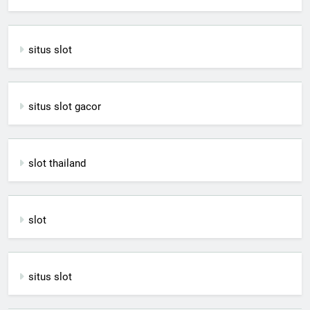
situs slot
situs slot gacor
slot thailand
slot
situs slot