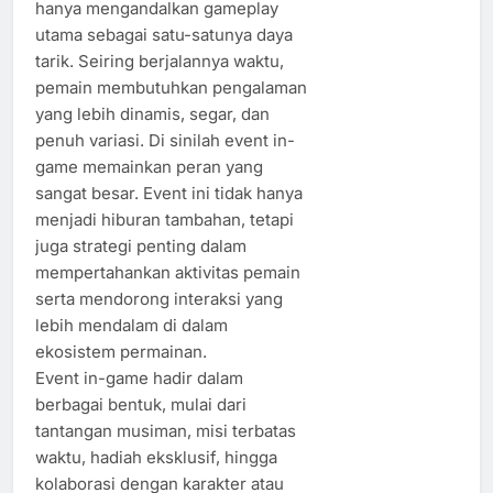
hanya mengandalkan gameplay
utama sebagai satu-satunya daya
tarik. Seiring berjalannya waktu,
pemain membutuhkan pengalaman
yang lebih dinamis, segar, dan
penuh variasi. Di sinilah event in-
game memainkan peran yang
sangat besar. Event ini tidak hanya
menjadi hiburan tambahan, tetapi
juga strategi penting dalam
mempertahankan aktivitas pemain
serta mendorong interaksi yang
lebih mendalam di dalam
ekosistem permainan.
Event in-game hadir dalam
berbagai bentuk, mulai dari
tantangan musiman, misi terbatas
waktu, hadiah eksklusif, hingga
kolaborasi dengan karakter atau