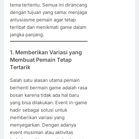
tema tertentu. Semua ini dirancang
dengan tujuan yang sama: menjaga
antusiasme pemain agar tetap
terlibat dan menikmati game dalam
jangka panjang.
1. Memberikan Variasi yang
Membuat Pemain Tetap
Tertarik
Salah satu alasan utama pemain
berhenti bermain game adalah rasa
bosan karena tidak ada hal baru
yang bisa dilakukan. Event in-game
hadir sebagai solusi untuk
memberikan variasi yang
menyegarkan. Dengan adanya
event musiman atau aktivitas