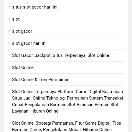
situs slot gacor hari ini
slot
slot gacor
slot gacor hari ini
Slot Gacor, Jackpot, Situs Terpercaya, Slot Online
Slot Online
Slot Online & Tren Permainan
Slot Online Terpercaya Platform Game Digital Keamanan
Situs Judi Online Teknologi Permainan Sistem Transaksi
Cepat Pengalaman Bermain Slot Panduan Pemain Slot
Layanan Hiburan Online
Slot Online, Strategi Permainan, Fitur Game Digital, Tips
Bermain Game, Pengelolaan Modal, Hiburan Online