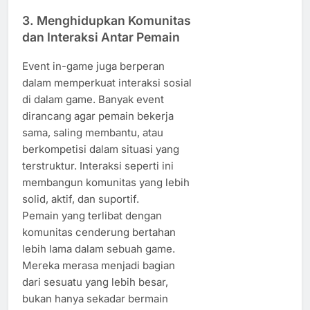
3. Menghidupkan Komunitas
dan Interaksi Antar Pemain
Event in-game juga berperan
dalam memperkuat interaksi sosial
di dalam game. Banyak event
dirancang agar pemain bekerja
sama, saling membantu, atau
berkompetisi dalam situasi yang
terstruktur. Interaksi seperti ini
membangun komunitas yang lebih
solid, aktif, dan suportif.
Pemain yang terlibat dengan
komunitas cenderung bertahan
lebih lama dalam sebuah game.
Mereka merasa menjadi bagian
dari sesuatu yang lebih besar,
bukan hanya sekadar bermain