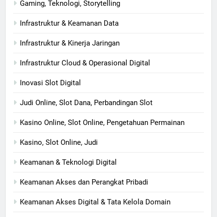
Gaming, Teknologi, Storytelling
Infrastruktur & Keamanan Data
Infrastruktur & Kinerja Jaringan
Infrastruktur Cloud & Operasional Digital
Inovasi Slot Digital
Judi Online, Slot Dana, Perbandingan Slot
Kasino Online, Slot Online, Pengetahuan Permainan
Kasino, Slot Online, Judi
Keamanan & Teknologi Digital
Keamanan Akses dan Perangkat Pribadi
Keamanan Akses Digital & Tata Kelola Domain