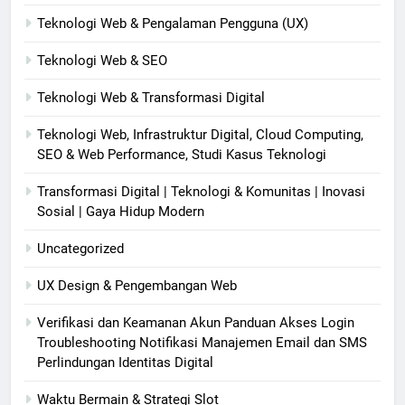
Teknologi Web & Pengalaman Pengguna (UX)
Teknologi Web & SEO
Teknologi Web & Transformasi Digital
Teknologi Web, Infrastruktur Digital, Cloud Computing,
SEO & Web Performance, Studi Kasus Teknologi
Transformasi Digital | Teknologi & Komunitas | Inovasi
Sosial | Gaya Hidup Modern
Uncategorized
UX Design & Pengembangan Web
Verifikasi dan Keamanan Akun Panduan Akses Login
Troubleshooting Notifikasi Manajemen Email dan SMS
Perlindungan Identitas Digital
Waktu Bermain & Strategi Slot