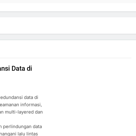
nsi Data di
edundansi data di
keamanan informasi,
n multi-layered dan
n perlindungan data
angani lalu lintas