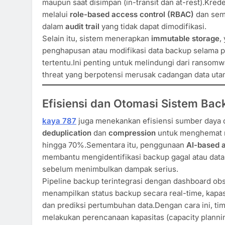
maupun saat disimpan (in-transit dan at-rest).Krede
melalui
role-based access control (RBAC)
dan semu
dalam
audit trail
yang tidak dapat dimodifikasi.
Selain itu, sistem menerapkan
immutable storage
,
penghapusan atau modifikasi data backup selama p
tertentu.Ini penting untuk melindungi dari ransomw
threat yang berpotensi merusak cadangan data uta
Efisiensi dan Otomasi Sistem Bac
kaya 787
juga menekankan efisiensi sumber daya
deduplication
dan
compression
untuk menghemat 
hingga 70%.Sementara itu, penggunaan
AI-based 
membantu mengidentifikasi backup gagal atau data 
sebelum menimbulkan dampak serius.
Pipeline backup terintegrasi dengan dashboard obs
menampilkan status backup secara real-time, kapa
dan prediksi pertumbuhan data.Dengan cara ini, tim
melakukan perencanaan kapasitas (capacity planni