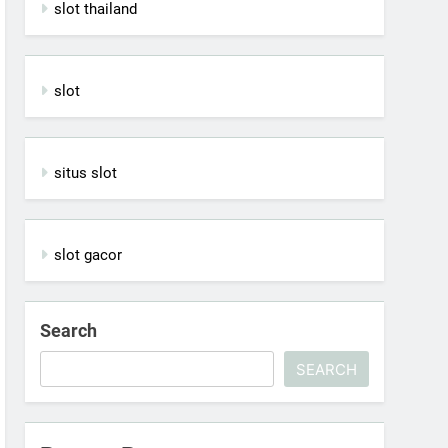
slot thailand
slot
situs slot
slot gacor
Search
SEARCH