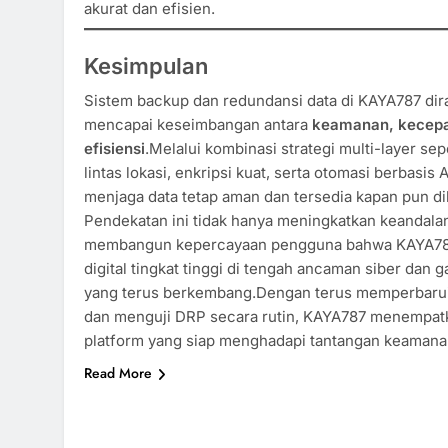
akurat dan efisien.
Kesimpulan
Sistem backup dan redundansi data di KAYA787 di
mencapai keseimbangan antara
keamanan, kecepa
efisiensi
.Melalui kombinasi strategi multi-layer sepe
lintas lokasi, enkripsi kuat, serta otomasi berbasi
menjaga data tetap aman dan tersedia kapan pun d
Pendekatan ini tidak hanya meningkatkan keandalan 
membangun kepercayaan pengguna bahwa KAYA787
digital tingkat tinggi di tengah ancaman siber dan
yang terus berkembang.Dengan terus memperbarui
dan menguji DRP secara rutin, KAYA787 menempatk
platform yang siap menghadapi tantangan keamana
Read More