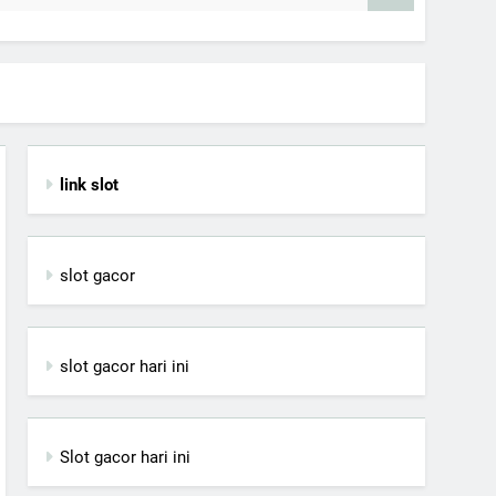
link slot
slot gacor
slot gacor hari ini
Slot gacor hari ini