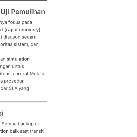
 Uji Pemulihan
nya fokus pada
t (rapid recovery)
P) disusun secara
oritas sistem, dan
kan
simulation
dangan untuk
tuasi darurat.Melalui
wa prosedur
andar SLA yang
i
ni.Semua backup di
tion
baik saat transit