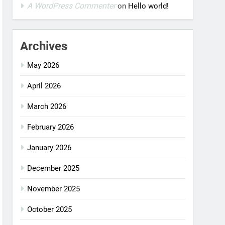
A WordPress Commenter
on
Hello world!
Archives
May 2026
April 2026
March 2026
February 2026
January 2026
December 2025
November 2025
October 2025