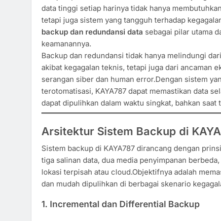
data tinggi setiap harinya tidak hanya membutuhka
tetapi juga sistem yang tangguh terhadap kegagalan
backup dan redundansi data
sebagai pilar utama d
keamanannya.
Backup dan redundansi tidak hanya melindungi dari
akibat kegagalan teknis, tetapi juga dari ancaman e
serangan siber dan human error.Dengan sistem yan
terotomatisasi, KAYA787 dapat memastikan data sel
dapat dipulihkan dalam waktu singkat, bahkan saat ter
Arsitektur Sistem Backup di KAY
Sistem backup di KAYA787 dirancang dengan prins
tiga salinan data, dua media penyimpanan berbeda, 
lokasi terpisah atau cloud.Objektifnya adalah mema
dan mudah dipulihkan di berbagai skenario kegagal
1.
Incremental dan Differential Backup