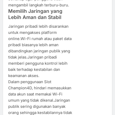
mengambil langkah terburu-buru.
Memilih Jaringan yang
Lebih Aman dan Stabil
Jaringan pribadi lebih disarankan
untuk mengakses platform
online.Wi-Fi rumah atau paket data
pribadi biasanya lebih aman
dibandingkan jaringan publik yang
tidak jelas.Jaringan pribadi
memberi pengguna kontrol lebih
baik terhadap kestabilan dan
keamanan akses.
Dalam penggunaan Slot
Champion4D, hindari memasukkan
data akun saat memakai Wi-Fi
umum yang tidak dikenal.Jaringan
publik sering digunakan banyak
orang sehingga kestabilannya tidak