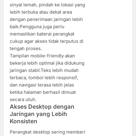
sinyal lemah, pindah ke lokasi yang
lebih terbuka atau dekat area
dengan penerimaan jaringan lebih
baik.Pengguna juga perlu
memastikan baterai perangkat
cukup agar akses tidak terputus di
tengah proses.
Tampilan mobile-friendly akan
bekerja lebih optimal jika didukung
jaringan stabil.Teks lebih mudah
terbaca, tombol lebih responsif,
dan navigasi terasa lebih jelas
ketika halaman berhasil dimuat
secara utuh.
Akses Desktop dengan
Jaringan yang Lebih
Konsisten
Perangkat desktop sering memberi