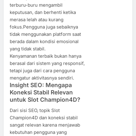
terburu-buru mengambil
keputusan, dan berhenti ketika
merasa lelah atau kurang
fokus.Pengguna juga sebaiknya
tidak menggunakan platform saat
berada dalam kondisi emosional
yang tidak stabil.
Kenyamanan terbaik bukan hanya
berasal dari sistem yang responsif,
tetapi juga dari cara pengguna
mengatur aktivitasnya sendiri.
Insight SEO: Mengapa
Koneksi Stabil Relevan
untuk Slot Champion4D?
Dari sisi SEO, topik Slot
Champion4D dan koneksi stabil
sangat relevan karena menjawab
kebutuhan pengguna yang