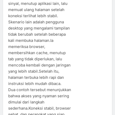
sinyal, menutup aplikasi lain, lalu
memuat ulang halaman setelah
koneksi terlihat lebih stabil.
Skenario lain adalah pengguna
desktop yang mengalami tampilan
tidak berubah setelah beberapa
kali membuka halaman.Ia
memeriksa browser,
membersihkan cache, menutup
tab yang tidak diperlukan, lalu
mencoba kembali dengan jaringan
yang lebih stabil.Setelah itu,
halaman terbuka lebih rapi dan
instruksi lebih mudah dibaca.
Dua contoh tersebut menunjukkan
bahwa akses yang nyaman sering
dimulai dari langkah
sederhana.Koneksi stabil, browser
sehat, dan perangkat yang siap