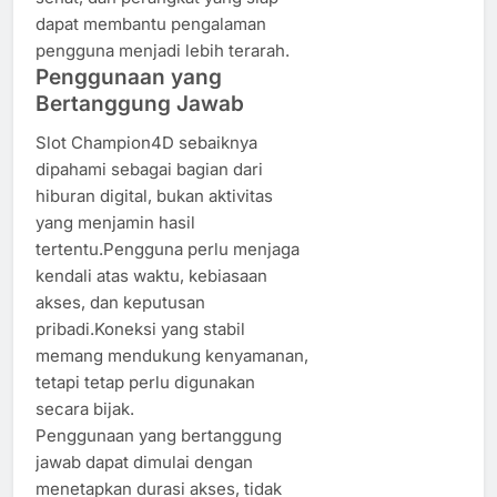
dapat membantu pengalaman
pengguna menjadi lebih terarah.
Penggunaan yang
Bertanggung Jawab
Slot Champion4D sebaiknya
dipahami sebagai bagian dari
hiburan digital, bukan aktivitas
yang menjamin hasil
tertentu.Pengguna perlu menjaga
kendali atas waktu, kebiasaan
akses, dan keputusan
pribadi.Koneksi yang stabil
memang mendukung kenyamanan,
tetapi tetap perlu digunakan
secara bijak.
Penggunaan yang bertanggung
jawab dapat dimulai dengan
menetapkan durasi akses, tidak