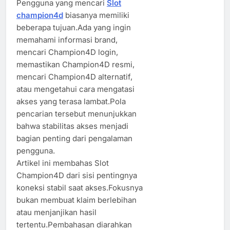
Pengguna yang mencari
Slot
champion4d
biasanya memiliki
beberapa tujuan.Ada yang ingin
memahami informasi brand,
mencari Champion4D login,
memastikan Champion4D resmi,
mencari Champion4D alternatif,
atau mengetahui cara mengatasi
akses yang terasa lambat.Pola
pencarian tersebut menunjukkan
bahwa stabilitas akses menjadi
bagian penting dari pengalaman
pengguna.
Artikel ini membahas Slot
Champion4D dari sisi pentingnya
koneksi stabil saat akses.Fokusnya
bukan membuat klaim berlebihan
atau menjanjikan hasil
tertentu.Pembahasan diarahkan