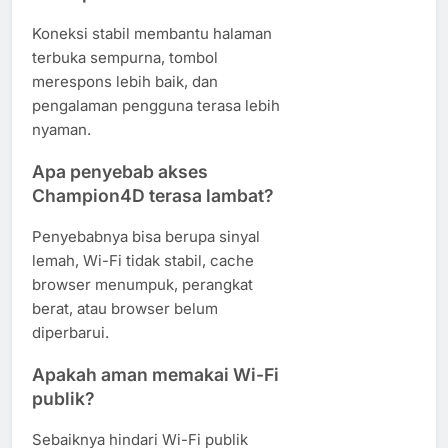
Koneksi stabil membantu halaman
terbuka sempurna, tombol
merespons lebih baik, dan
pengalaman pengguna terasa lebih
nyaman.
Apa penyebab akses
Champion4D terasa lambat?
Penyebabnya bisa berupa sinyal
lemah, Wi-Fi tidak stabil, cache
browser menumpuk, perangkat
berat, atau browser belum
diperbarui.
Apakah aman memakai Wi-Fi
publik?
Sebaiknya hindari Wi-Fi publik