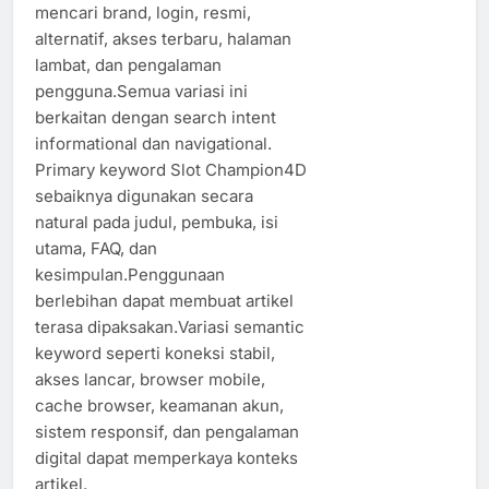
mencari brand, login, resmi,
alternatif, akses terbaru, halaman
lambat, dan pengalaman
pengguna.Semua variasi ini
berkaitan dengan search intent
informational dan navigational.
Primary keyword Slot Champion4D
sebaiknya digunakan secara
natural pada judul, pembuka, isi
utama, FAQ, dan
kesimpulan.Penggunaan
berlebihan dapat membuat artikel
terasa dipaksakan.Variasi semantic
keyword seperti koneksi stabil,
akses lancar, browser mobile,
cache browser, keamanan akun,
sistem responsif, dan pengalaman
digital dapat memperkaya konteks
artikel.