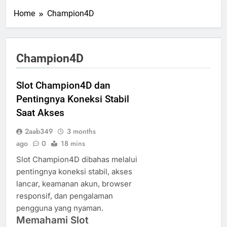
Home
Champion4D
Champion4D
Slot Champion4D dan
Pentingnya Koneksi Stabil
Saat Akses
2aab349
3 months
ago
0
18 mins
Slot Champion4D dibahas melalui
pentingnya koneksi stabil, akses
lancar, keamanan akun, browser
responsif, dan pengalaman
pengguna yang nyaman.
Memahami Slot