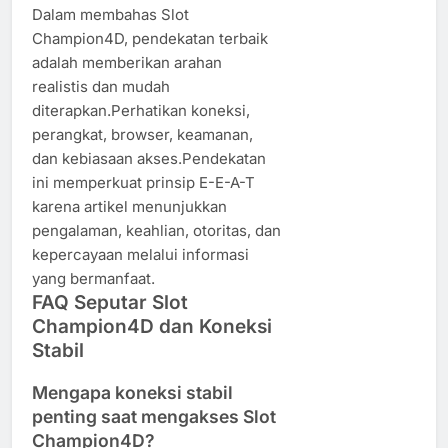
Dalam membahas Slot
Champion4D, pendekatan terbaik
adalah memberikan arahan
realistis dan mudah
diterapkan.Perhatikan koneksi,
perangkat, browser, keamanan,
dan kebiasaan akses.Pendekatan
ini memperkuat prinsip E-E-A-T
karena artikel menunjukkan
pengalaman, keahlian, otoritas, dan
kepercayaan melalui informasi
yang bermanfaat.
FAQ Seputar Slot
Champion4D dan Koneksi
Stabil
Mengapa koneksi stabil
penting saat mengakses Slot
Champion4D?