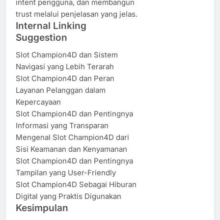
intent pengguna, dan membangun
trust melalui penjelasan yang jelas.
Internal Linking
Suggestion
Slot Champion4D dan Sistem
Navigasi yang Lebih Terarah
Slot Champion4D dan Peran
Layanan Pelanggan dalam
Kepercayaan
Slot Champion4D dan Pentingnya
Informasi yang Transparan
Mengenal Slot Champion4D dari
Sisi Keamanan dan Kenyamanan
Slot Champion4D dan Pentingnya
Tampilan yang User-Friendly
Slot Champion4D Sebagai Hiburan
Digital yang Praktis Digunakan
Kesimpulan