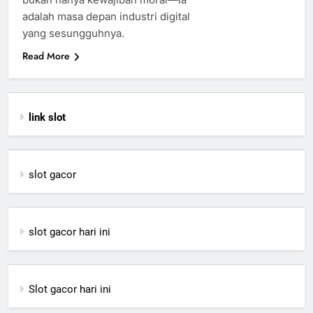
adalah masa depan industri digital
yang sesungguhnya.
Read More
link slot
slot gacor
slot gacor hari ini
Slot gacor hari ini