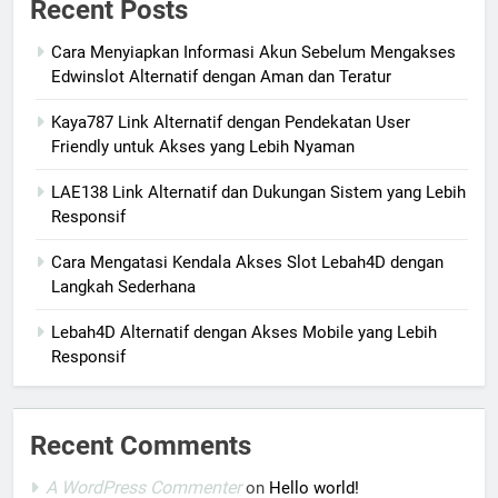
Recent Posts
Cara Menyiapkan Informasi Akun Sebelum Mengakses
Edwinslot Alternatif dengan Aman dan Teratur
Kaya787 Link Alternatif dengan Pendekatan User
Friendly untuk Akses yang Lebih Nyaman
LAE138 Link Alternatif dan Dukungan Sistem yang Lebih
Responsif
Cara Mengatasi Kendala Akses Slot Lebah4D dengan
Langkah Sederhana
Lebah4D Alternatif dengan Akses Mobile yang Lebih
Responsif
Recent Comments
A WordPress Commenter
on
Hello world!