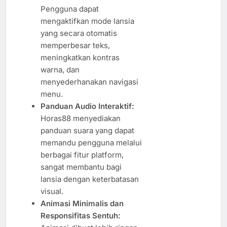
Pengguna dapat
mengaktifkan mode lansia
yang secara otomatis
memperbesar teks,
meningkatkan kontras
warna, dan
menyederhanakan navigasi
menu.
Panduan Audio Interaktif:
Horas88 menyediakan
panduan suara yang dapat
memandu pengguna melalui
berbagai fitur platform,
sangat membantu bagi
lansia dengan keterbatasan
visual.
Animasi Minimalis dan
Responsifitas Sentuh: