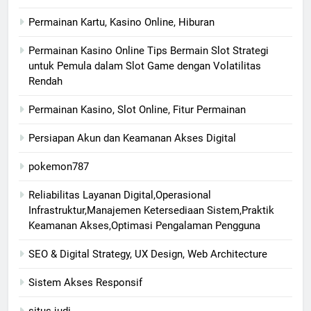
Permainan Kartu, Kasino Online, Hiburan
Permainan Kasino Online Tips Bermain Slot Strategi
untuk Pemula dalam Slot Game dengan Volatilitas
Rendah
Permainan Kasino, Slot Online, Fitur Permainan
Persiapan Akun dan Keamanan Akses Digital
pokemon787
Reliabilitas Layanan Digital,Operasional
Infrastruktur,Manajemen Ketersediaan Sistem,Praktik
Keamanan Akses,Optimasi Pengalaman Pengguna
SEO & Digital Strategy, UX Design, Web Architecture
Sistem Akses Responsif