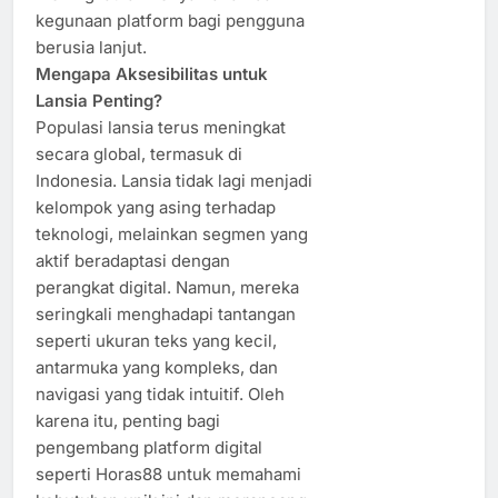
kegunaan platform bagi pengguna
berusia lanjut.
Mengapa Aksesibilitas untuk
Lansia Penting?
Populasi lansia terus meningkat
secara global, termasuk di
Indonesia. Lansia tidak lagi menjadi
kelompok yang asing terhadap
teknologi, melainkan segmen yang
aktif beradaptasi dengan
perangkat digital. Namun, mereka
seringkali menghadapi tantangan
seperti ukuran teks yang kecil,
antarmuka yang kompleks, dan
navigasi yang tidak intuitif. Oleh
karena itu, penting bagi
pengembang platform digital
seperti Horas88 untuk memahami