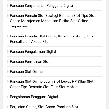
Panduan Kenyamanan Pengguna Digital
Panduan Pemain Slot Strategi Bermain Slot Tips Slot
Online Manajemen Modal dan Risiko Slot Online
Terpercaya
Panduan Pemula, Slot Online, Keamanan Akun, Tips
Pendaftaran, Akses Fitur
Panduan Pengalaman Digital
Panduan Permainan Slot
Panduan Slot Online
Panduan Slot Online Login Slot Lewat HP Situs Slot
Gacor Tips Bermain Slot Fitur Slot Mobile
Pengalaman Pengguna Digital
Perjudian Online, Slot Gacor, Panduan Slot