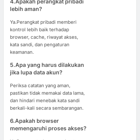
4.Apakah perangkat pribadi
lebih aman?
Ya.Perangkat pribadi memberi
kontrol lebih baik terhadap
browser, cache, riwayat akses,
kata sandi, dan pengaturan
keamanan.
5.Apa yang harus dilakukan
jika lupa data akun?
Periksa catatan yang aman,
pastikan tidak memakai data lama,
dan hindari menebak kata sandi
berkali-kali secara sembarangan.
6.Apakah browser
memengaruhi proses akses?