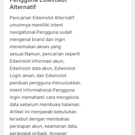
Alternatif
Pencarian Edwinslot Alternatif
umumnya memiliki intent
navigational.Pengguna sudah
mengenal brand dan ingin
menemukan akses yang
sesuai.Namun, pencarian seperti
Edwinslot informasi akun,
Edwinslot data akun, Edwinslot
Login aman, dan Edwinslot
panduan pengguna menunjukkan
intent informational.Pengguna
ingin memahami cara mengelola
data sebelum membuka halaman.
Artikel ini menjawab kebutuhan
tersebut dengan membahas
persiapan akun, keamanan data,
perangkat pribadi, browser