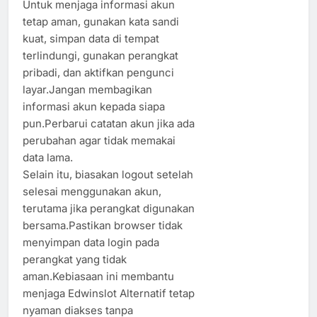
Untuk menjaga informasi akun
tetap aman, gunakan kata sandi
kuat, simpan data di tempat
terlindungi, gunakan perangkat
pribadi, dan aktifkan pengunci
layar.Jangan membagikan
informasi akun kepada siapa
pun.Perbarui catatan akun jika ada
perubahan agar tidak memakai
data lama.
Selain itu, biasakan logout setelah
selesai menggunakan akun,
terutama jika perangkat digunakan
bersama.Pastikan browser tidak
menyimpan data login pada
perangkat yang tidak
aman.Kebiasaan ini membantu
menjaga Edwinslot Alternatif tetap
nyaman diakses tanpa