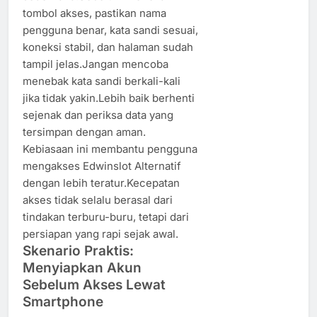
tombol akses, pastikan nama
pengguna benar, kata sandi sesuai,
koneksi stabil, dan halaman sudah
tampil jelas.Jangan mencoba
menebak kata sandi berkali-kali
jika tidak yakin.Lebih baik berhenti
sejenak dan periksa data yang
tersimpan dengan aman.
Kebiasaan ini membantu pengguna
mengakses Edwinslot Alternatif
dengan lebih teratur.Kecepatan
akses tidak selalu berasal dari
tindakan terburu-buru, tetapi dari
persiapan yang rapi sejak awal.
Skenario Praktis:
Menyiapkan Akun
Sebelum Akses Lewat
Smartphone