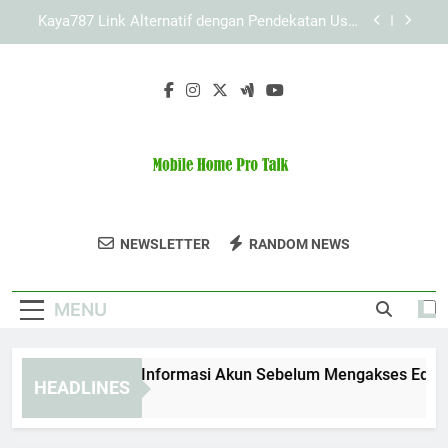
Skip
LAE138 Link Alternatif dan Dukungan Sistem yang
to
Lebih Responsif
content
Cara Mengatasi Kendala Akses Slot Lebah4D
dengan Langkah Sederhana
Cara Menyiapkan Informasi Akun Sebelum
Mengakses Edwinslot Alternatif dengan Aman
dan Teratur
Kaya787 Link Alternatif dengan Pendekatan User
Friendly untuk Akses yang Lebih Nyaman
LAE138 Link Alternatif dan Dukungan Sistem yang
Lebih Responsif
Mobile Home
Ikuti Diskusi Dan Temukan Tips Tentang
Cara Mengatasi Kendala Akses Slot Lebah4D
NEWSLETTER
RANDOM NEWS
Pro Talk
dengan Langkah Sederhana
Rumah Mobil Di Mobile Home Pro Talk.
MENU
ra Menyiapkan Informasi Akun Sebelum Mengakses Edwinslot 
HEADLINES
Months Ago