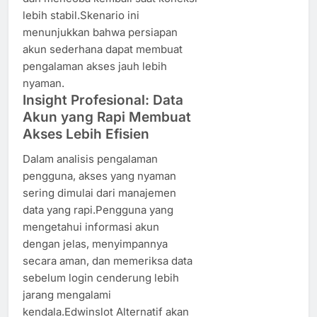
lebih stabil.Skenario ini
menunjukkan bahwa persiapan
akun sederhana dapat membuat
pengalaman akses jauh lebih
nyaman.
Insight Profesional: Data
Akun yang Rapi Membuat
Akses Lebih Efisien
Dalam analisis pengalaman
pengguna, akses yang nyaman
sering dimulai dari manajemen
data yang rapi.Pengguna yang
mengetahui informasi akun
dengan jelas, menyimpannya
secara aman, dan memeriksa data
sebelum login cenderung lebih
jarang mengalami
kendala.Edwinslot Alternatif akan