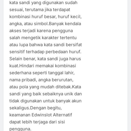
kata sandi yang digunakan sudah
sesuai, terutama jika terdapat
kombinasi huruf besar, huruf kecil,
angka, atau simbol.Banyak kendala
akses terjadi karena pengguna
salah mengetik karakter tertentu
atau lupa bahwa kata sandi bersifat
sensitif terhadap perbedaan huruf.
Selain benar, kata sandi juga harus
kuat.Hindari memakai kombinasi
sederhana seperti tanggal lahir,
nama pribadi, angka berurutan,
atau pola yang mudah ditebak.Kata
sandi yang baik sebaiknya unik dan
tidak digunakan untuk banyak akun
sekaligus.Dengan begitu,
keamanan Edwinslot Alternatif
dapat lebih terjaga dari sisi
pengguna.