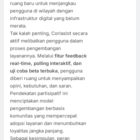
ruang baru untuk menjangkau
pengguna di wilayah dengan
infrastruktur digital yang belum
merata.
Tak kalah penting, Corlaslot secara
aktif melibatkan pengguna dalam
proses pengembangan
layanannya. Melalui
fitur feedback
real-time, polling interaktif, dan
uji coba beta terbuka
, pengguna
diberi ruang untuk menyampaikan
opini, kebutuhan, dan saran.
Pendekatan partisipatif ini
menciptakan model
pengembangan berbasis
komunitas yang mempercepat
adopsi layanan dan menumbuhkan
loyalitas jangka panjang.
Sebagai kesimpulan, peran