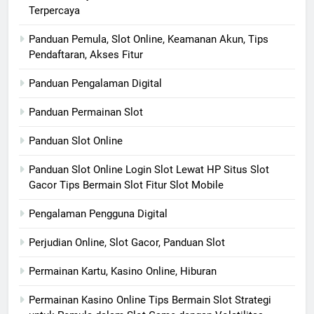
Terpercaya
Panduan Pemula, Slot Online, Keamanan Akun, Tips
Pendaftaran, Akses Fitur
Panduan Pengalaman Digital
Panduan Permainan Slot
Panduan Slot Online
Panduan Slot Online Login Slot Lewat HP Situs Slot
Gacor Tips Bermain Slot Fitur Slot Mobile
Pengalaman Pengguna Digital
Perjudian Online, Slot Gacor, Panduan Slot
Permainan Kartu, Kasino Online, Hiburan
Permainan Kasino Online Tips Bermain Slot Strategi