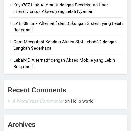
Kaya787 Link Alternatif dengan Pendekatan User
Friendly untuk Akses yang Lebih Nyaman
LAE138 Link Alternatif dan Dukungan Sistem yang Lebih
Responsif
Cara Mengatasi Kendala Akses Slot Lebah4D dengan
Langkah Sederhana
Lebah4D Alternatif dengan Akses Mobile yang Lebih
Responsif
Recent Comments
A WordPress Commenter
on
Hello world!
Archives