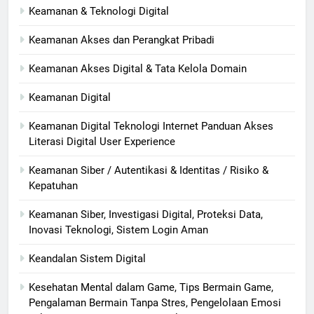
Keamanan & Teknologi Digital
Keamanan Akses dan Perangkat Pribadi
Keamanan Akses Digital & Tata Kelola Domain
Keamanan Digital
Keamanan Digital Teknologi Internet Panduan Akses
Literasi Digital User Experience
Keamanan Siber / Autentikasi & Identitas / Risiko &
Kepatuhan
Keamanan Siber, Investigasi Digital, Proteksi Data,
Inovasi Teknologi, Sistem Login Aman
Keandalan Sistem Digital
Kesehatan Mental dalam Game, Tips Bermain Game,
Pengalaman Bermain Tanpa Stres, Pengelolaan Emosi