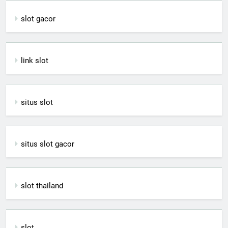
slot gacor
link slot
situs slot
situs slot gacor
slot thailand
slot