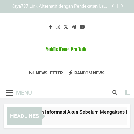
Friendly untuk Akses yang Lebih Nyaman
Skip
LAE138 Link Alternatif dan Dukungan Sistem yang
to
Lebih Responsif
content
Cara Mengatasi Kendala Akses Slot Lebah4D
dengan Langkah Sederhana
Cara Menyiapkan Informasi Akun Sebelum
Mengakses Edwinslot Alternatif dengan Aman
dan Teratur
Kaya787 Link Alternatif dengan Pendekatan User
Friendly untuk Akses yang Lebih Nyaman
LAE138 Link Alternatif dan Dukungan Sistem yang
Mobile Home
Lebih Responsif
Ikuti Diskusi Dan Temukan Tips Tentang
NEWSLETTER
RANDOM NEWS
Cara Mengatasi Kendala Akses Slot Lebah4D
Pro Talk
Rumah Mobil Di Mobile Home Pro Talk.
dengan Langkah Sederhana
MENU
Cara Menyiapkan Informasi Akun Sebelum Mengakses Edwinslo
HEADLINES
3 Months Ago