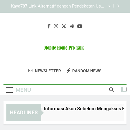
dan Teratur
Skip
Kaya787 Link Alternatif dengan Pendekatan User
Friendly untuk Akses yang Lebih Nyaman
to
content
LAE138 Link Alternatif dan Dukungan Sistem yang
Lebih Responsif
Cara Mengatasi Kendala Akses Slot Lebah4D
dengan Langkah Sederhana
Cara Menyiapkan Informasi Akun Sebelum
Mengakses Edwinslot Alternatif dengan Aman
dan Teratur
Kaya787 Link Alternatif dengan Pendekatan User
Friendly untuk Akses yang Lebih Nyaman
Mobile Home
Ikuti Diskusi Dan Temukan Tips Tentang
LAE138 Link Alternatif dan Dukungan Sistem yang
NEWSLETTER
RANDOM NEWS
Lebih Responsif
Pro Talk
Rumah Mobil Di Mobile Home Pro Talk.
Cara Mengatasi Kendala Akses Slot Lebah4D
dengan Langkah Sederhana
MENU
Cara Menyiapkan Informasi Akun Sebelum Mengakses Edwinsl
HEADLINES
3 Months Ago