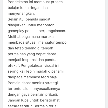
Pendekatan ini membuat proses
belajar lebih ringan dan
menyenangkan.
Selain itu, pemula sangat
dianjurkan untuk menonton
gameplay pemain berpengalaman.
Melihat bagaimana mereka
membaca situasi, mengatur tempo,
dan tetap tenang di tengah
permainan yang cepat dapat
menjadi inspirasi dan panduan
efektif. Pengetahuan visual ini
sering kali lebih mudah dipahami
daripada membaca teori saja.
Pemain dapat meniru strategi
tertentu lalu menyesuaikannya
dengan gaya bermain pribadi.
Jangan lupa untuk beristirahat
secara teratur. Bermain terlalu