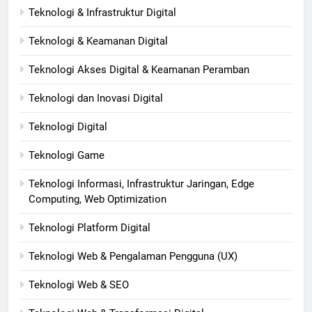
Teknologi & Infrastruktur Digital
Teknologi & Keamanan Digital
Teknologi Akses Digital & Keamanan Peramban
Teknologi dan Inovasi Digital
Teknologi Digital
Teknologi Game
Teknologi Informasi, Infrastruktur Jaringan, Edge
Computing, Web Optimization
Teknologi Platform Digital
Teknologi Web & Pengalaman Pengguna (UX)
Teknologi Web & SEO