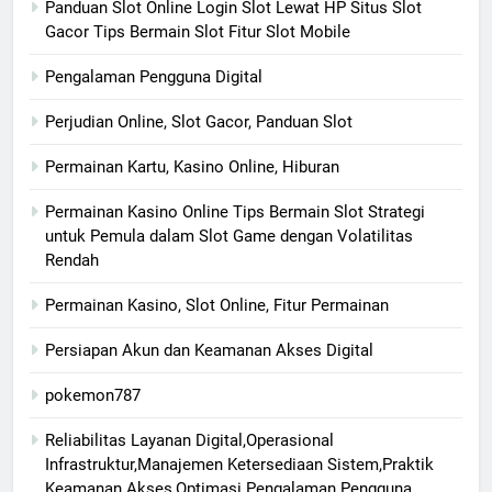
Panduan Slot Online Login Slot Lewat HP Situs Slot
Gacor Tips Bermain Slot Fitur Slot Mobile
Pengalaman Pengguna Digital
Perjudian Online, Slot Gacor, Panduan Slot
Permainan Kartu, Kasino Online, Hiburan
Permainan Kasino Online Tips Bermain Slot Strategi
untuk Pemula dalam Slot Game dengan Volatilitas
Rendah
Permainan Kasino, Slot Online, Fitur Permainan
Persiapan Akun dan Keamanan Akses Digital
pokemon787
Reliabilitas Layanan Digital,Operasional
Infrastruktur,Manajemen Ketersediaan Sistem,Praktik
Keamanan Akses,Optimasi Pengalaman Pengguna