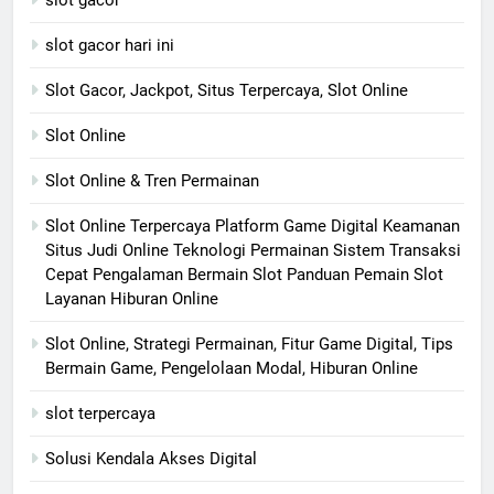
slot gacor
slot gacor hari ini
Slot Gacor, Jackpot, Situs Terpercaya, Slot Online
Slot Online
Slot Online & Tren Permainan
Slot Online Terpercaya Platform Game Digital Keamanan
Situs Judi Online Teknologi Permainan Sistem Transaksi
Cepat Pengalaman Bermain Slot Panduan Pemain Slot
Layanan Hiburan Online
Slot Online, Strategi Permainan, Fitur Game Digital, Tips
Bermain Game, Pengelolaan Modal, Hiburan Online
slot terpercaya
Solusi Kendala Akses Digital