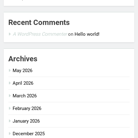
Recent Comments
A WordPress Commenter
on
Hello world!
Archives
May 2026
April 2026
March 2026
February 2026
January 2026
December 2025