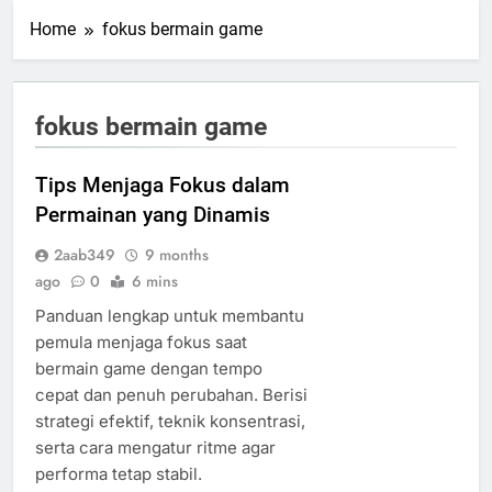
Home
fokus bermain game
fokus bermain game
Tips Menjaga Fokus dalam
Permainan yang Dinamis
2aab349
9 months
ago
0
6 mins
Panduan lengkap untuk membantu
pemula menjaga fokus saat
bermain game dengan tempo
cepat dan penuh perubahan. Berisi
strategi efektif, teknik konsentrasi,
serta cara mengatur ritme agar
performa tetap stabil.