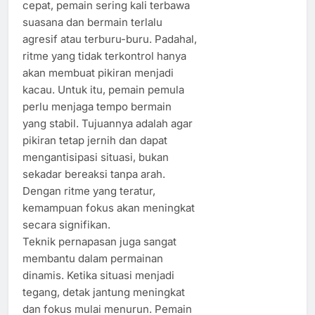
cepat, pemain sering kali terbawa
suasana dan bermain terlalu
agresif atau terburu-buru. Padahal,
ritme yang tidak terkontrol hanya
akan membuat pikiran menjadi
kacau. Untuk itu, pemain pemula
perlu menjaga tempo bermain
yang stabil. Tujuannya adalah agar
pikiran tetap jernih dan dapat
mengantisipasi situasi, bukan
sekadar bereaksi tanpa arah.
Dengan ritme yang teratur,
kemampuan fokus akan meningkat
secara signifikan.
Teknik pernapasan juga sangat
membantu dalam permainan
dinamis. Ketika situasi menjadi
tegang, detak jantung meningkat
dan fokus mulai menurun. Pemain