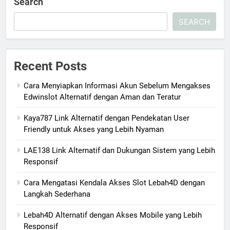
Search
SEARCH
Recent Posts
Cara Menyiapkan Informasi Akun Sebelum Mengakses
Edwinslot Alternatif dengan Aman dan Teratur
Kaya787 Link Alternatif dengan Pendekatan User
Friendly untuk Akses yang Lebih Nyaman
LAE138 Link Alternatif dan Dukungan Sistem yang Lebih
Responsif
Cara Mengatasi Kendala Akses Slot Lebah4D dengan
Langkah Sederhana
Lebah4D Alternatif dengan Akses Mobile yang Lebih
Responsif