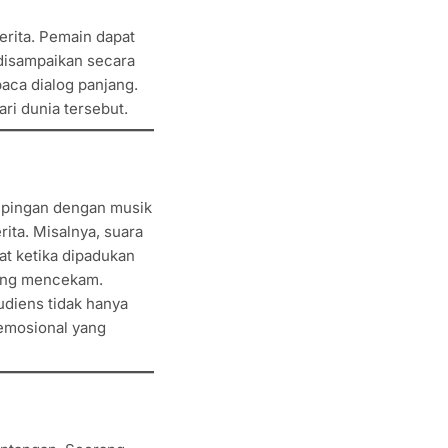
erita. Pemain dapat
 disampaikan secara
aca dialog panjang.
ri dunia tersebut.
dampingan dengan musik
ita. Misalnya, suara
at ketika dipadukan
yang mencekam.
udiens tidak hanya
emosional yang