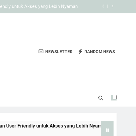
riendly untuk Akses yang Lebih Nyaman
 Dukungan Sistem yang Lebih Responsif
ot Lebah4D dengan Langkah Sederhana
t Alternatif dengan Aman dan Teratur
NEWSLETTER
RANDOM NEWS
riendly untuk Akses yang Lebih Nyaman
 Dukungan Sistem yang Lebih Responsif
 Talk.
ot Lebah4D dengan Langkah Sederhana
endly untuk Akses yang Lebih Nyaman
LAE138 Link Alter
3 Months Ago