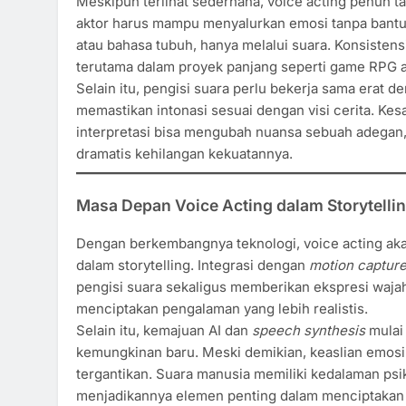
Meskipun terlihat sederhana, voice acting penuh t
aktor harus mampu menyalurkan emosi tanpa bantu
atau bahasa tubuh, hanya melalui suara. Konsistensi
terutama dalam proyek panjang seperti game RPG at
Selain itu, pengisi suara perlu bekerja sama erat d
memastikan intonasi sesuai dengan visi cerita. Kes
interpretasi bisa mengubah nuansa sebuah adeg
dramatis kehilangan kekuatannya.
Masa Depan Voice Acting dalam Storytelli
Dengan berkembangnya teknologi, voice acting ak
dalam storytelling. Integrasi dengan
motion captur
pengisi suara sekaligus memberikan ekspresi waja
menciptakan pengalaman yang lebih realistis.
Selain itu, kemajuan AI dan
speech synthesis
mulai
kemungkinan baru. Meski demikian, keaslian emosi 
tergantikan. Suara manusia memiliki kedalaman psik
menjadikannya elemen penting dalam menciptakan c