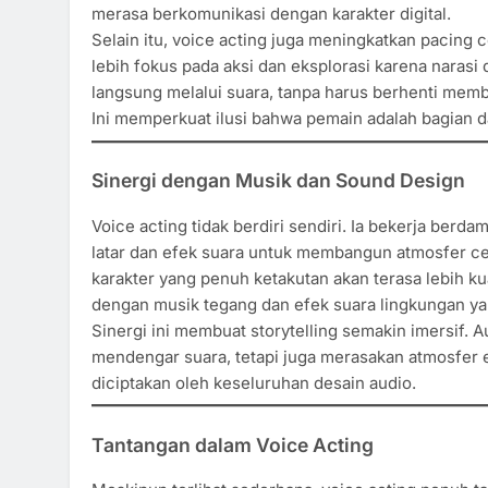
merasa berkomunikasi dengan karakter digital.
Selain itu, voice acting juga meningkatkan pacing c
lebih fokus pada aksi dan eksplorasi karena narasi
langsung melalui suara, tanpa harus berhenti memb
Ini memperkuat ilusi bahwa pemain adalah bagian da
Sinergi dengan Musik dan Sound Design
Voice acting tidak berdiri sendiri. Ia bekerja ber
latar dan efek suara untuk membangun atmosfer cer
karakter yang penuh ketakutan akan terasa lebih ku
dengan musik tegang dan efek suara lingkungan 
Sinergi ini membuat storytelling semakin imersif. A
mendengar suara, tetapi juga merasakan atmosfer 
diciptakan oleh keseluruhan desain audio.
Tantangan dalam Voice Acting