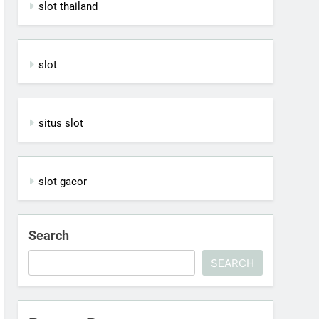
slot thailand
slot
situs slot
slot gacor
Search
SEARCH