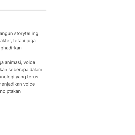
ngun storytelling
kter, tetapi juga
nghadirkan
a animasi, voice
ukan seberapa dalam
knologi yang terus
menjadikan voice
enciptakan