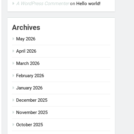
A WordPress Commenter
on
Hello world!
Archives
May 2026
April 2026
March 2026
February 2026
January 2026
December 2025
November 2025
October 2025