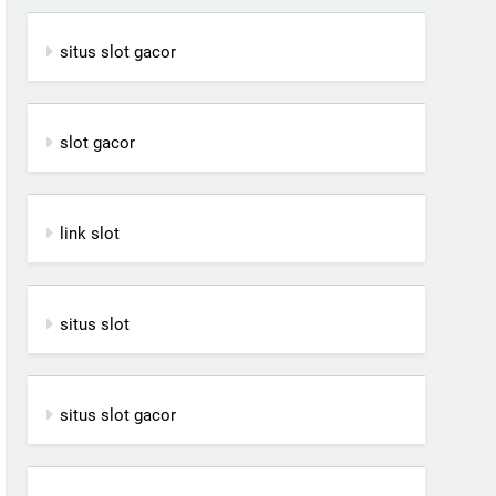
situs slot gacor
slot gacor
link slot
situs slot
situs slot gacor