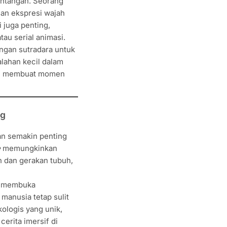
antangan. Seorang
an ekspresi wajah
 juga penting,
au serial animasi.
engan sutradara untuk
alahan kecil dalam
an, membuat momen
ng
an semakin penting
e
memungkinkan
h dan gerakan tubuh,
 membuka
manusia tetap sulit
ologis yang unik,
erita imersif di