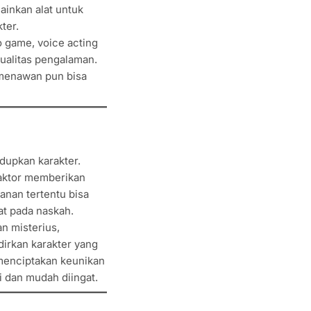
ainkan alat untuk
ter.
o game, voice acting
ualitas pengalaman.
 menawan pun bisa
dupkan karakter.
 aktor memberikan
kanan tertentu bisa
at pada naskah.
n misterius,
irkan karakter yang
menciptakan keunikan
 dan mudah diingat.