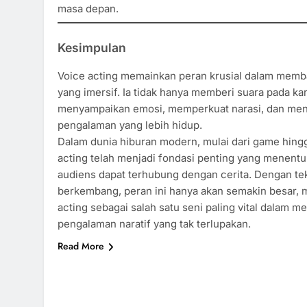
masa depan.
Kesimpulan
Voice acting memainkan peran krusial dalam memba
yang imersif. Ia tidak hanya memberi suara pada kara
menyampaikan emosi, memperkuat narasi, dan me
pengalaman yang lebih hidup.
Dalam dunia hiburan modern, mulai dari game hingg
acting telah menjadi fondasi penting yang menent
audiens dapat terhubung dengan cerita. Dengan te
berkembang, peran ini hanya akan semakin besar, 
acting sebagai salah satu seni paling vital dalam m
pengalaman naratif yang tak terlupakan.
Read More