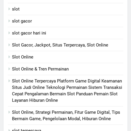
slot
slot gacor
slot gacor hari ini
Slot Gacor, Jackpot, Situs Terpercaya, Slot Online
Slot Online
Slot Online & Tren Permainan
Slot Online Terpercaya Platform Game Digital Keamanan
Situs Judi Online Teknologi Permainan Sistem Transaksi
Cepat Pengalaman Bermain Slot Panduan Pemain Slot
Layanan Hiburan Online
Slot Online, Strategi Permainan, Fitur Game Digital, Tips
Bermain Game, Pengelolaan Modal, Hiburan Online
slot terpercaya