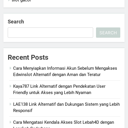
Search
SEARCH
Recent Posts
Cara Menyiapkan Informasi Akun Sebelum Mengakses
Edwinslot Alternatif dengan Aman dan Teratur
Kaya787 Link Alternatif dengan Pendekatan User
Friendly untuk Akses yang Lebih Nyaman
LAE138 Link Alternatif dan Dukungan Sistem yang Lebih
Responsif
Cara Mengatasi Kendala Akses Slot Lebah4D dengan