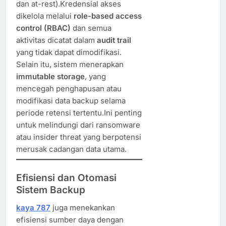
dan at-rest).Kredensial akses
dikelola melalui
role-based access
control (RBAC)
dan semua
aktivitas dicatat dalam
audit trail
yang tidak dapat dimodifikasi.
Selain itu, sistem menerapkan
immutable storage
, yang
mencegah penghapusan atau
modifikasi data backup selama
periode retensi tertentu.Ini penting
untuk melindungi dari ransomware
atau insider threat yang berpotensi
merusak cadangan data utama.
Efisiensi dan Otomasi
Sistem Backup
kaya 787
juga menekankan
efisiensi sumber daya dengan