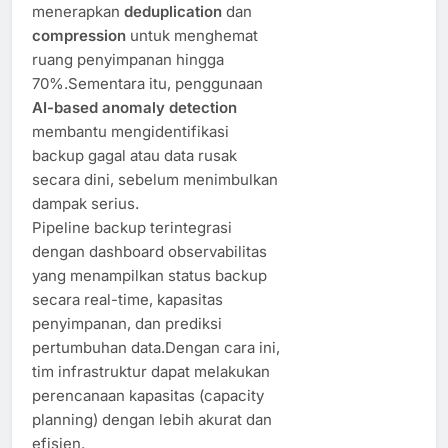
menerapkan
deduplication
dan
compression
untuk menghemat
ruang penyimpanan hingga
70%.Sementara itu, penggunaan
AI-based anomaly detection
membantu mengidentifikasi
backup gagal atau data rusak
secara dini, sebelum menimbulkan
dampak serius.
Pipeline backup terintegrasi
dengan dashboard observabilitas
yang menampilkan status backup
secara real-time, kapasitas
penyimpanan, dan prediksi
pertumbuhan data.Dengan cara ini,
tim infrastruktur dapat melakukan
perencanaan kapasitas (capacity
planning) dengan lebih akurat dan
efisien.