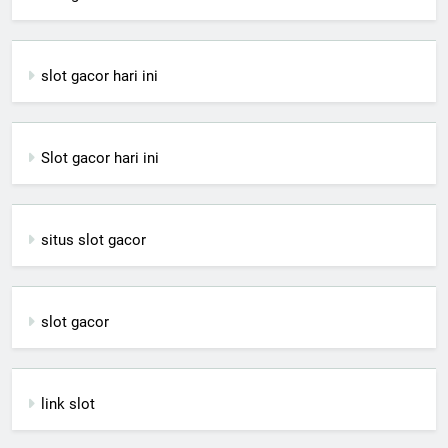
slot gacor hari ini
Slot gacor hari ini
situs slot gacor
slot gacor
link slot