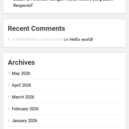
Responsif
Recent Comments
A WordPress Commenter
on
Hello world!
Archives
May 2026
April 2026
March 2026
February 2026
January 2026