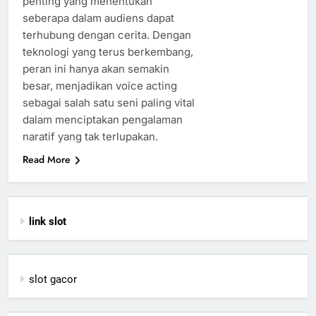
penting yang menentukan
seberapa dalam audiens dapat
terhubung dengan cerita. Dengan
teknologi yang terus berkembang,
peran ini hanya akan semakin
besar, menjadikan voice acting
sebagai salah satu seni paling vital
dalam menciptakan pengalaman
naratif yang tak terlupakan.
Read More
link slot
slot gacor