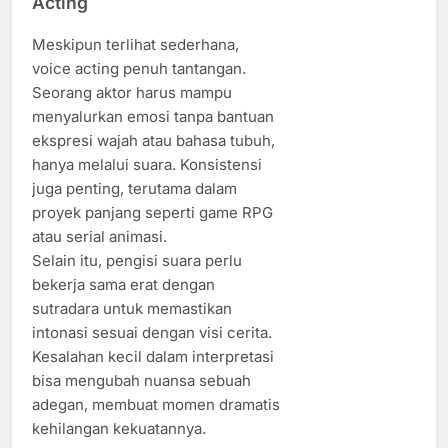
Acting
Meskipun terlihat sederhana,
voice acting penuh tantangan.
Seorang aktor harus mampu
menyalurkan emosi tanpa bantuan
ekspresi wajah atau bahasa tubuh,
hanya melalui suara. Konsistensi
juga penting, terutama dalam
proyek panjang seperti game RPG
atau serial animasi.
Selain itu, pengisi suara perlu
bekerja sama erat dengan
sutradara untuk memastikan
intonasi sesuai dengan visi cerita.
Kesalahan kecil dalam interpretasi
bisa mengubah nuansa sebuah
adegan, membuat momen dramatis
kehilangan kekuatannya.