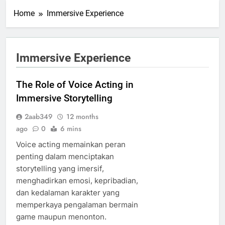
Home
Immersive Experience
Immersive Experience
The Role of Voice Acting in
Immersive Storytelling
2aab349
12 months
ago
0
6 mins
Voice acting memainkan peran
penting dalam menciptakan
storytelling yang imersif,
menghadirkan emosi, kepribadian,
dan kedalaman karakter yang
memperkaya pengalaman bermain
game maupun menonton.