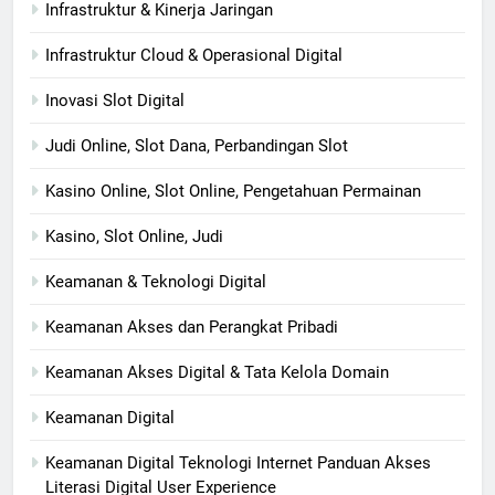
Infrastruktur & Kinerja Jaringan
Infrastruktur Cloud & Operasional Digital
Inovasi Slot Digital
Judi Online, Slot Dana, Perbandingan Slot
Kasino Online, Slot Online, Pengetahuan Permainan
Kasino, Slot Online, Judi
Keamanan & Teknologi Digital
Keamanan Akses dan Perangkat Pribadi
Keamanan Akses Digital & Tata Kelola Domain
Keamanan Digital
Keamanan Digital Teknologi Internet Panduan Akses
Literasi Digital User Experience