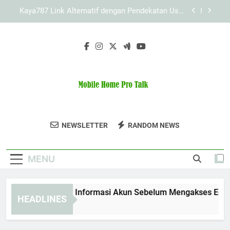
Skip
LAE138 Link Alternatif dan Dukungan Sistem yang
to
Lebih Responsif
content
Cara Mengatasi Kendala Akses Slot Lebah4D
dengan Langkah Sederhana
Cara Menyiapkan Informasi Akun Sebelum
Mengakses Edwinslot Alternatif dengan Aman
dan Teratur
Kaya787 Link Alternatif dengan Pendekatan User
Friendly untuk Akses yang Lebih Nyaman
LAE138 Link Alternatif dan Dukungan Sistem yang
Lebih Responsif
Mobile Home
Ikuti Diskusi Dan Temukan Tips Tentang
Cara Mengatasi Kendala Akses Slot Lebah4D
NEWSLETTER
RANDOM NEWS
Pro Talk
Rumah Mobil Di Mobile Home Pro Talk.
dengan Langkah Sederhana
MENU
ara Menyiapkan Informasi Akun Sebelum Mengakses Edwinslo
HEADLINES
 Months Ago