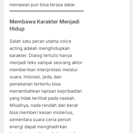
menawan pun bisa terasa datar.
Membawa Karakter Menjadi
Hidup
Salah satu peran utama voice
acting adalah menghidupkan
karakter. Dialog tertulis hanya
menjadi teks sampai seorang aktor
memberikan interpretasi melalui
suara. Intonasi, jeda, dan
penekanan tertentu bisa
menambahkan lapisan kepribadian
yang tidak terlihat pada naskah.
Misalnya, nada rendah dan berat
bisa memberi kesan misterius,
sementara suara ceria penuh
energi dapat menghadirkan