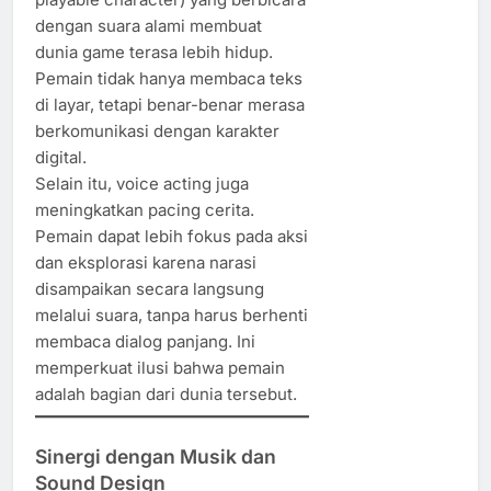
dengan suara alami membuat
dunia game terasa lebih hidup.
Pemain tidak hanya membaca teks
di layar, tetapi benar-benar merasa
berkomunikasi dengan karakter
digital.
Selain itu, voice acting juga
meningkatkan pacing cerita.
Pemain dapat lebih fokus pada aksi
dan eksplorasi karena narasi
disampaikan secara langsung
melalui suara, tanpa harus berhenti
membaca dialog panjang. Ini
memperkuat ilusi bahwa pemain
adalah bagian dari dunia tersebut.
Sinergi dengan Musik dan
Sound Design