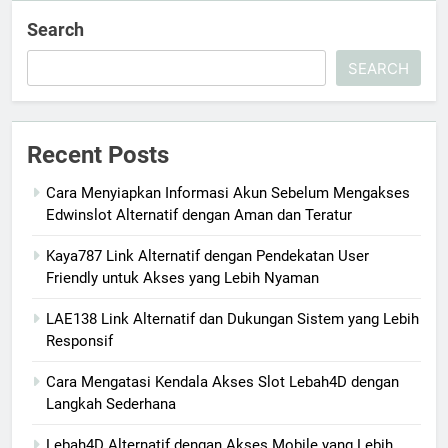
Search
SEARCH
Recent Posts
Cara Menyiapkan Informasi Akun Sebelum Mengakses
Edwinslot Alternatif dengan Aman dan Teratur
Kaya787 Link Alternatif dengan Pendekatan User
Friendly untuk Akses yang Lebih Nyaman
LAE138 Link Alternatif dan Dukungan Sistem yang Lebih
Responsif
Cara Mengatasi Kendala Akses Slot Lebah4D dengan
Langkah Sederhana
Lebah4D Alternatif dengan Akses Mobile yang Lebih