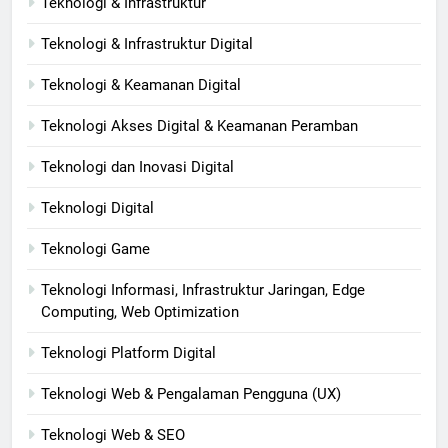
Teknologi & Infrastruktur
Teknologi & Infrastruktur Digital
Teknologi & Keamanan Digital
Teknologi Akses Digital & Keamanan Peramban
Teknologi dan Inovasi Digital
Teknologi Digital
Teknologi Game
Teknologi Informasi, Infrastruktur Jaringan, Edge
Computing, Web Optimization
Teknologi Platform Digital
Teknologi Web & Pengalaman Pengguna (UX)
Teknologi Web & SEO