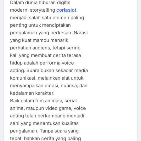
Dalam dunia hiburan digital
modern, storytelling
corlaslot
menjadi salah satu elemen paling
penting untuk menciptakan
pengalaman yang berkesan. Narasi
yang kuat mampu menarik
perhatian audiens, tetapi sering
kali yang membuat cerita terasa
hidup adalah performa voice
acting. Suara bukan sekadar media
komunikasi, melainkan alat untuk
menyampaikan emosi, nuansa, dan
kedalaman karakter.
Baik dalam film animasi, serial
anime, maupun video game, voice
acting telah berkembang menjadi
seni yang menentukan kualitas
pengalaman. Tanpa suara yang
tepat, bahkan cerita yang paling