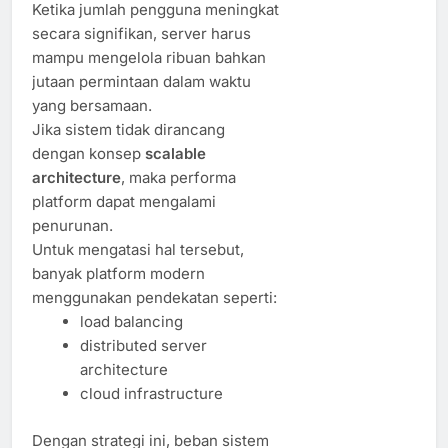
Ketika jumlah pengguna meningkat
secara signifikan, server harus
mampu mengelola ribuan bahkan
jutaan permintaan dalam waktu
yang bersamaan.
Jika sistem tidak dirancang
dengan konsep
scalable
architecture
, maka performa
platform dapat mengalami
penurunan.
Untuk mengatasi hal tersebut,
banyak platform modern
menggunakan pendekatan seperti:
load balancing
distributed server
architecture
cloud infrastructure
Dengan strategi ini, beban sistem