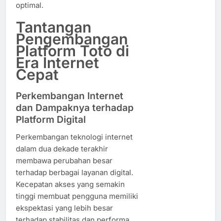
optimal.
Tantangan
Pengembangan
Platform Toto di
Era Internet
Cepat
Perkembangan Internet
dan Dampaknya terhadap
Platform Digital
Perkembangan teknologi internet
dalam dua dekade terakhir
membawa perubahan besar
terhadap berbagai layanan digital.
Kecepatan akses yang semakin
tinggi membuat pengguna memiliki
ekspektasi yang lebih besar
terhadap stabilitas dan performa