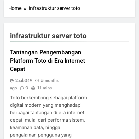
Home
infrastruktur server toto
infrastruktur server toto
Tantangan Pengembangan
Platform Toto di Era Internet
Cepat
2aab349
5 months
ago
0
11 mins
Toto berkembang sebagai platform
digital modern yang menghadapi
berbagai tantangan di era internet
cepat, mulai dari performa sistem,
keamanan data, hingga
pengalaman pengguna yang