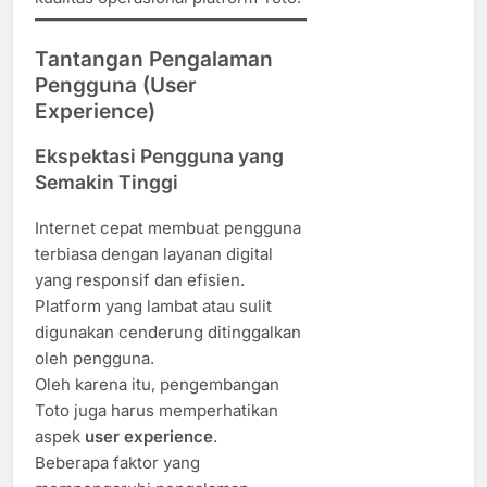
Tantangan Pengalaman
Pengguna (User
Experience)
Ekspektasi Pengguna yang
Semakin Tinggi
Internet cepat membuat pengguna
terbiasa dengan layanan digital
yang responsif dan efisien.
Platform yang lambat atau sulit
digunakan cenderung ditinggalkan
oleh pengguna.
Oleh karena itu, pengembangan
Toto juga harus memperhatikan
aspek
user experience
.
Beberapa faktor yang