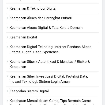
Keamanan & Teknologi Digital
Keamanan Akses dan Perangkat Pribadi
Keamanan Akses Digital & Tata Kelola Domain
Keamanan Digital
Keamanan Digital Teknologi Internet Panduan Akses
Literasi Digital User Experience
Keamanan Siber / Autentikasi & Identitas / Risiko &
Kepatuhan
Keamanan Siber, Investigasi Digital, Proteksi Data,
Inovasi Teknologi, Sistem Login Aman
Keandalan Sistem Digital
Kesehatan Mental dalam Game, Tips Bermain Game,