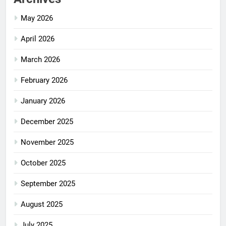
May 2026
April 2026
March 2026
February 2026
January 2026
December 2025
November 2025
October 2025
September 2025
August 2025
July 2025