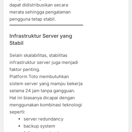
dapat didistribusikan secara
merata sehingga pengalaman
pengguna tetap stabil.
Infrastruktur Server yang
Stabil
Selain skalabilitas, stabilitas
infrastruktur server juga menjadi
faktor penting.
Platform Toto membutuhkan
sistem server yang mampu bekerja
selama 24 jam tanpa gangguan.
Hal ini biasanya dicapai dengan
menggunakan kombinasi teknologi
seperti:
server redundancy
backup system