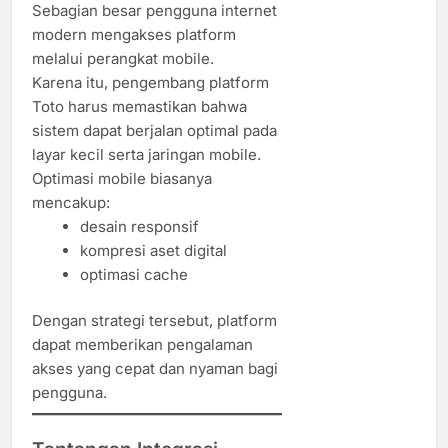
Sebagian besar pengguna internet
modern mengakses platform
melalui perangkat mobile.
Karena itu, pengembang platform
Toto harus memastikan bahwa
sistem dapat berjalan optimal pada
layar kecil serta jaringan mobile.
Optimasi mobile biasanya
mencakup:
desain responsif
kompresi aset digital
optimasi cache
Dengan strategi tersebut, platform
dapat memberikan pengalaman
akses yang cepat dan nyaman bagi
pengguna.