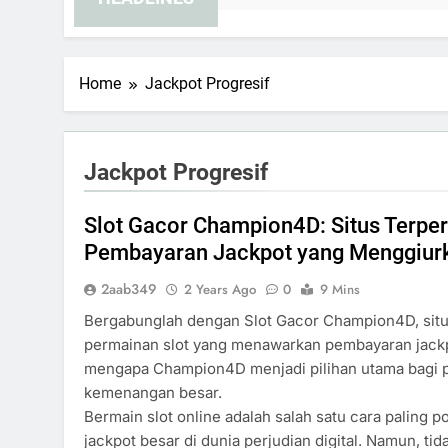
Home
Jackpot Progresif
Jackpot Progresif
Slot Gacor Champion4D: Situs Terpe
Pembayaran Jackpot yang Menggiur
2aab349
2 Years Ago
0
9 Mins
Bergabunglah dengan Slot Gacor Champion4D, situ
permainan slot yang menawarkan pembayaran jack
mengapa Champion4D menjadi pilihan utama bagi 
kemenangan besar.
Bermain slot online adalah salah satu cara paling 
jackpot besar di dunia perjudian digital. Namun, tid