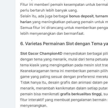
Fitur ini memberi pemain kesempatan untuk bermai
perlu bertaruh lebih banyak uang.
Selain itu, ada juga berbagai
bonus deposit
,
turna
harian
yang meningkatkan peluang pemain untuk 
Semua fitur ini dirancang untuk memberikan peng
lebih menyenangkan dan bermanfaat.
6.
Varietas Permainan Slot dengan Tema y
Slot Gacor Champion4D
menyediakan berbagai pil
dengan tema yang menarik, mulai dari tema petuala
tema klasik yang mengingatkan pada mesin slot trad
Keanekaragaman tema ini memberikan pemain pil
game yang paling sesuai dengan preferensi mereka
Tidak hanya itu, desain grafis dan animasi dalam p
menarik, menambah kenikmatan dalam setiap putar
pemain bisa menikmati
grafis berkualitas tinggi
, s
fitur interaktif yang membuat pengalaman bermain
menyenangkan.