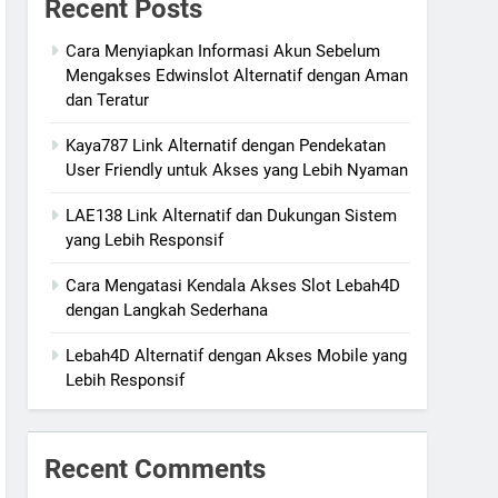
Recent Posts
Cara Menyiapkan Informasi Akun Sebelum
Mengakses Edwinslot Alternatif dengan Aman
dan Teratur
Kaya787 Link Alternatif dengan Pendekatan
User Friendly untuk Akses yang Lebih Nyaman
LAE138 Link Alternatif dan Dukungan Sistem
yang Lebih Responsif
Cara Mengatasi Kendala Akses Slot Lebah4D
dengan Langkah Sederhana
Lebah4D Alternatif dengan Akses Mobile yang
Lebih Responsif
Recent Comments