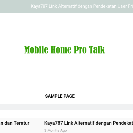
Kaya787 Link Alternatif dengan Pendekatan User F
LAE138 Link Alternatif dan
Cara Mengatasi Kendala Akses Sl
Cara Menyiapkan Informasi Akun Sebelum Mengakses Edwinslo
Kaya787 Link Alternatif dengan Pendekatan User F
LAE138 Link Alternatif dan
ile Home Pro Talk
kusi Dan Temukan Tips Tentang Rumah Mobil Di Mobile Home Pro
Cara Mengatasi Kendala Akses Sl
SAMPLE PAGE
r
Kaya787 Link Alternatif dengan Pendekatan User Fri
3 Months Ago