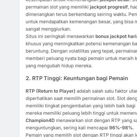
permainan slot yang memiliki
jackpot progresif
, ha
dimenangkan terus berkembang seiring waktu. Pem
untuk mendapatkan kemenangan besar, yang bisa 
sangat menggiurkan.
Situs ini seringkali menawarkan
bonus jackpot har
khusus yang meningkatkan potensi kemenangan ba
beruntung. Dengan volatilitas yang tepat, permain
memberi peluang nyata bagi pemain untuk meraih
yang mengubah hidup mereka.
2.
RTP Tinggi: Keuntungan bagi Pemain
RTP (Return to Player)
adalah salah satu faktor ut
diperhatikan saat memilih permainan slot. Slot den
memiliki tingkat pengembalian yang lebih baik bagi
mereka memiliki peluang lebih tinggi untuk memen
Champion4D
menawarkan slot dengan RTP yang s
menguntungkan, sering kali mencapai
96%-98%
.
Pemain yang memilih slot dengan RTP tinggi akan l