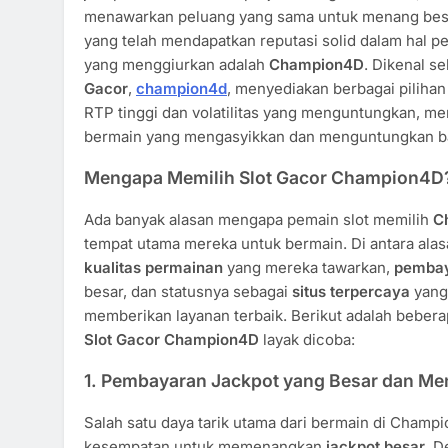
menawarkan peluang yang sama untuk menang besar
yang telah mendapatkan reputasi solid dalam hal p
yang menggiurkan adalah
Champion4D
. Dikenal s
Gacor
,
champion4d
, menyediakan berbagai piliha
RTP tinggi dan volatilitas yang menguntungkan, 
bermain yang mengasyikkan dan menguntungkan ba
Mengapa Memilih Slot Gacor Champion4D
Ada banyak alasan mengapa pemain slot memilih
C
tempat utama mereka untuk bermain. Di antara ala
kualitas permainan
yang mereka tawarkan,
pembay
besar, dan statusnya sebagai
situs terpercaya
yang 
memberikan layanan terbaik. Berikut adalah beber
Slot Gacor Champion4D
layak dicoba:
1.
Pembayaran Jackpot yang Besar dan Me
Salah satu daya tarik utama dari bermain di Champ
kesempatan untuk memenangkan
jackpot besar
. D