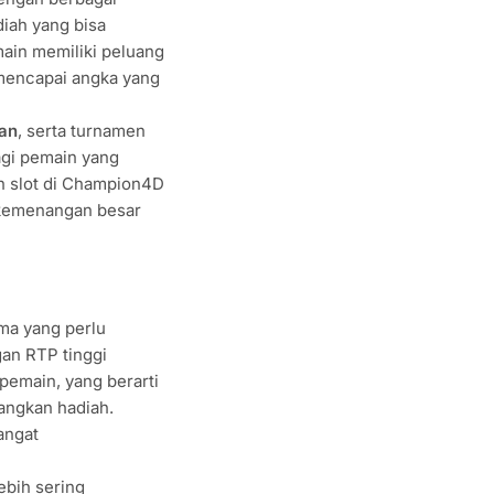
diah yang bisa
ain memiliki peluang
mencapai angka yang
ian
, serta turnamen
gi pemain yang
an slot di Champion4D
 kemenangan besar
ama yang perlu
gan RTP tinggi
 pemain, yang berarti
angkan hadiah.
angat
ebih sering