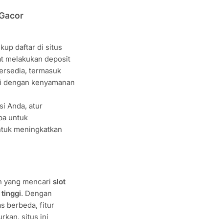
 Gacor
up daftar di situs
at melakukan deposit
rsedia, termasuk
uai dengan kenyamanan
si Anda, atur
pa untuk
ntuk meningkatkan
in yang mencari
slot
tinggi
. Dengan
s berbeda, fitur
kan, situs ini