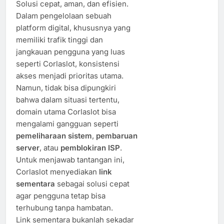
Solusi cepat, aman, dan efisien.
Dalam pengelolaan sebuah
platform digital, khususnya yang
memiliki trafik tinggi dan
jangkauan pengguna yang luas
seperti Corlaslot, konsistensi
akses menjadi prioritas utama.
Namun, tidak bisa dipungkiri
bahwa dalam situasi tertentu,
domain utama Corlaslot bisa
mengalami gangguan seperti
pemeliharaan sistem
,
pembaruan
server
, atau
pemblokiran ISP
.
Untuk menjawab tantangan ini,
Corlaslot menyediakan
link
sementara
sebagai solusi cepat
agar pengguna tetap bisa
terhubung tanpa hambatan.
Link sementara bukanlah sekadar