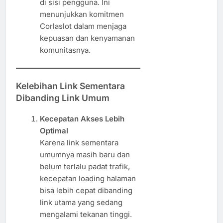
di sisi pengguna. Ini
menunjukkan komitmen
Corlaslot dalam menjaga
kepuasan dan kenyamanan
komunitasnya.
Kelebihan Link Sementara
Dibanding Link Umum
Kecepatan Akses Lebih
Optimal
Karena link sementara
umumnya masih baru dan
belum terlalu padat trafik,
kecepatan loading halaman
bisa lebih cepat dibanding
link utama yang sedang
mengalami tekanan tinggi.