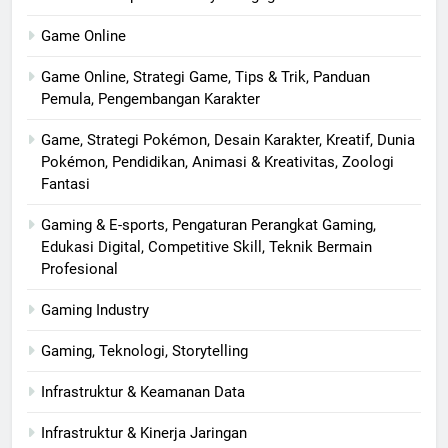
Game Online
Game Online, Strategi Game, Tips & Trik, Panduan
Pemula, Pengembangan Karakter
Game, Strategi Pokémon, Desain Karakter, Kreatif, Dunia
Pokémon, Pendidikan, Animasi & Kreativitas, Zoologi
Fantasi
Gaming & E-sports, Pengaturan Perangkat Gaming,
Edukasi Digital, Competitive Skill, Teknik Bermain
Profesional
Gaming Industry
Gaming, Teknologi, Storytelling
Infrastruktur & Keamanan Data
Infrastruktur & Kinerja Jaringan