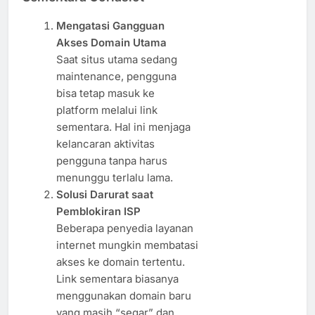
Mengatasi Gangguan
Akses Domain Utama
Saat situs utama sedang
maintenance, pengguna
bisa tetap masuk ke
platform melalui link
sementara. Hal ini menjaga
kelancaran aktivitas
pengguna tanpa harus
menunggu terlalu lama.
Solusi Darurat saat
Pemblokiran ISP
Beberapa penyedia layanan
internet mungkin membatasi
akses ke domain tertentu.
Link sementara biasanya
menggunakan domain baru
yang masih “segar” dan