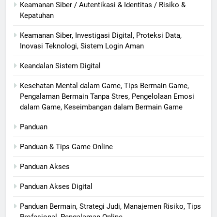
Keamanan Siber / Autentikasi & Identitas / Risiko &
Kepatuhan
Keamanan Siber, Investigasi Digital, Proteksi Data,
Inovasi Teknologi, Sistem Login Aman
Keandalan Sistem Digital
Kesehatan Mental dalam Game, Tips Bermain Game,
Pengalaman Bermain Tanpa Stres, Pengelolaan Emosi
dalam Game, Keseimbangan dalam Bermain Game
Panduan
Panduan & Tips Game Online
Panduan Akses
Panduan Akses Digital
Panduan Bermain, Strategi Judi, Manajemen Risiko, Tips
Profesional, Pengalaman Online