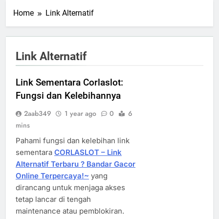
Home
Link Alternatif
Link Alternatif
Link Sementara Corlaslot:
Fungsi dan Kelebihannya
2aab349
1 year ago
0
6
mins
Pahami fungsi dan kelebihan link
sementara
CORLASLOT – Link
Alternatif Terbaru ? Bandar Gacor
Online Terpercaya!~
yang
dirancang untuk menjaga akses
tetap lancar di tengah
maintenance atau pemblokiran.