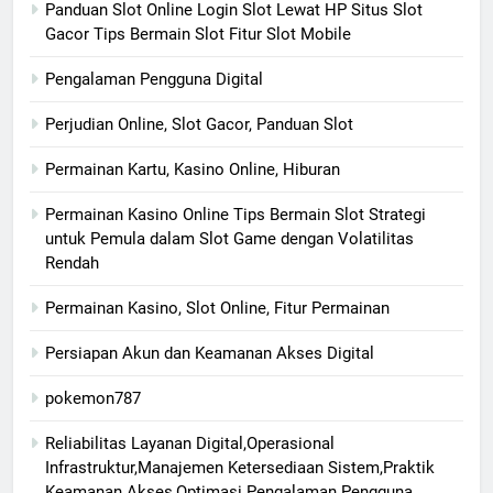
Panduan Slot Online Login Slot Lewat HP Situs Slot
Gacor Tips Bermain Slot Fitur Slot Mobile
Pengalaman Pengguna Digital
Perjudian Online, Slot Gacor, Panduan Slot
Permainan Kartu, Kasino Online, Hiburan
Permainan Kasino Online Tips Bermain Slot Strategi
untuk Pemula dalam Slot Game dengan Volatilitas
Rendah
Permainan Kasino, Slot Online, Fitur Permainan
Persiapan Akun dan Keamanan Akses Digital
pokemon787
Reliabilitas Layanan Digital,Operasional
Infrastruktur,Manajemen Ketersediaan Sistem,Praktik
Keamanan Akses,Optimasi Pengalaman Pengguna