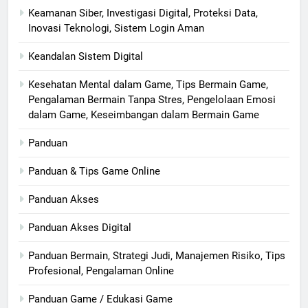
Keamanan Siber, Investigasi Digital, Proteksi Data,
Inovasi Teknologi, Sistem Login Aman
Keandalan Sistem Digital
Kesehatan Mental dalam Game, Tips Bermain Game,
Pengalaman Bermain Tanpa Stres, Pengelolaan Emosi
dalam Game, Keseimbangan dalam Bermain Game
Panduan
Panduan & Tips Game Online
Panduan Akses
Panduan Akses Digital
Panduan Bermain, Strategi Judi, Manajemen Risiko, Tips
Profesional, Pengalaman Online
Panduan Game / Edukasi Game