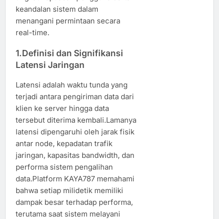
keandalan sistem dalam
menangani permintaan secara
real-time.
1.Definisi dan Signifikansi
Latensi Jaringan
Latensi adalah waktu tunda yang
terjadi antara pengiriman data dari
klien ke server hingga data
tersebut diterima kembali.Lamanya
latensi dipengaruhi oleh jarak fisik
antar node, kepadatan trafik
jaringan, kapasitas bandwidth, dan
performa sistem pengalihan
data.Platform KAYA787 memahami
bahwa setiap milidetik memiliki
dampak besar terhadap performa,
terutama saat sistem melayani