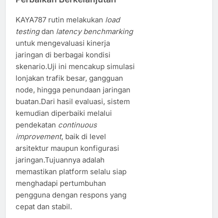
KAYA787 rutin melakukan
load
testing
dan
latency benchmarking
untuk mengevaluasi kinerja
jaringan di berbagai kondisi
skenario.Uji ini mencakup simulasi
lonjakan trafik besar, gangguan
node, hingga penundaan jaringan
buatan.Dari hasil evaluasi, sistem
kemudian diperbaiki melalui
pendekatan
continuous
improvement
, baik di level
arsitektur maupun konfigurasi
jaringan.Tujuannya adalah
memastikan platform selalu siap
menghadapi pertumbuhan
pengguna dengan respons yang
cepat dan stabil.