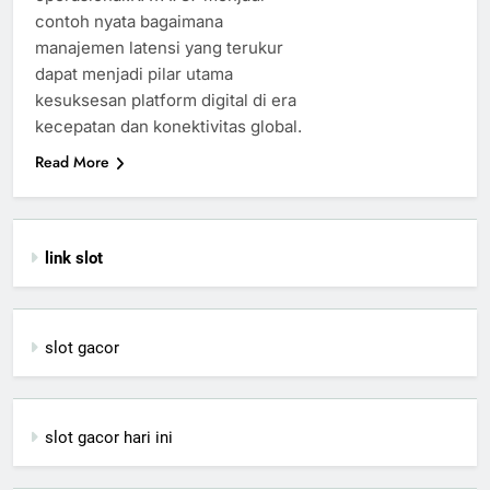
contoh nyata bagaimana
manajemen latensi yang terukur
dapat menjadi pilar utama
kesuksesan platform digital di era
kecepatan dan konektivitas global.
Read More
link slot
slot gacor
slot gacor hari ini