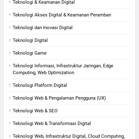
Teknologi & Keamanan Digital
Teknologi Akses Digital & Keamanan Peramban
Teknologi dan Inovasi Digital
Teknologi Digital
Teknologi Game
Teknologi Informasi, Infrastruktur Jaringan, Edge
Computing, Web Optimization
Teknologi Platform Digital
Teknologi Web & Pengalaman Pengguna (UX)
Teknologi Web & SEO
Teknologi Web & Transformasi Digital
Teknologi Web, Infrastruktur Digital, Cloud Computing,