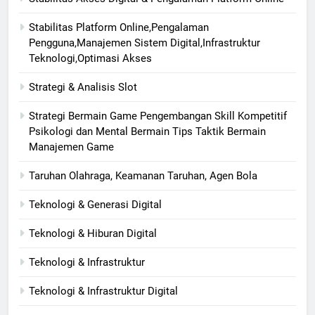
Stabilitas Platform Online,Pengalaman
Pengguna,Manajemen Sistem Digital,Infrastruktur
Teknologi,Optimasi Akses
Strategi & Analisis Slot
Strategi Bermain Game Pengembangan Skill Kompetitif
Psikologi dan Mental Bermain Tips Taktik Bermain
Manajemen Game
Taruhan Olahraga, Keamanan Taruhan, Agen Bola
Teknologi & Generasi Digital
Teknologi & Hiburan Digital
Teknologi & Infrastruktur
Teknologi & Infrastruktur Digital