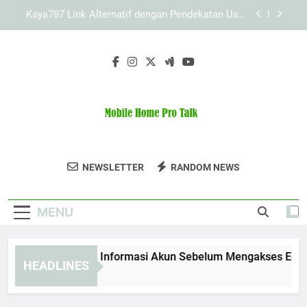
Skip
LAE138 Link Alternatif dan Dukungan Sistem yang
to
Lebih Responsif
content
Cara Mengatasi Kendala Akses Slot Lebah4D
dengan Langkah Sederhana
Cara Menyiapkan Informasi Akun Sebelum
Mengakses Edwinslot Alternatif dengan Aman
dan Teratur
Kaya787 Link Alternatif dengan Pendekatan User
Friendly untuk Akses yang Lebih Nyaman
LAE138 Link Alternatif dan Dukungan Sistem yang
Lebih Responsif
Mobile Home
Ikuti Diskusi Dan Temukan Tips Tentang
Cara Mengatasi Kendala Akses Slot Lebah4D
NEWSLETTER
RANDOM NEWS
Pro Talk
dengan Langkah Sederhana
Rumah Mobil Di Mobile Home Pro Talk.
MENU
ara Menyiapkan Informasi Akun Sebelum Mengakses Edwinslot
HEADLINES
 Months Ago