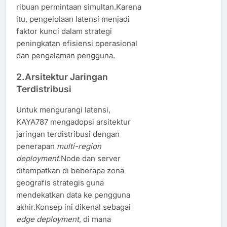
ribuan permintaan simultan.Karena
itu, pengelolaan latensi menjadi
faktor kunci dalam strategi
peningkatan efisiensi operasional
dan pengalaman pengguna.
2.Arsitektur Jaringan
Terdistribusi
Untuk mengurangi latensi,
KAYA787 mengadopsi arsitektur
jaringan terdistribusi dengan
penerapan
multi-region
deployment
.Node dan server
ditempatkan di beberapa zona
geografis strategis guna
mendekatkan data ke pengguna
akhir.Konsep ini dikenal sebagai
edge deployment
, di mana