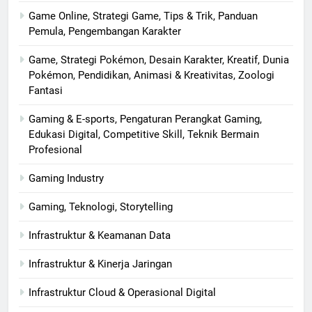
Game Online, Strategi Game, Tips & Trik, Panduan
Pemula, Pengembangan Karakter
Game, Strategi Pokémon, Desain Karakter, Kreatif, Dunia
Pokémon, Pendidikan, Animasi & Kreativitas, Zoologi
Fantasi
Gaming & E-sports, Pengaturan Perangkat Gaming,
Edukasi Digital, Competitive Skill, Teknik Bermain
Profesional
Gaming Industry
Gaming, Teknologi, Storytelling
Infrastruktur & Keamanan Data
Infrastruktur & Kinerja Jaringan
Infrastruktur Cloud & Operasional Digital