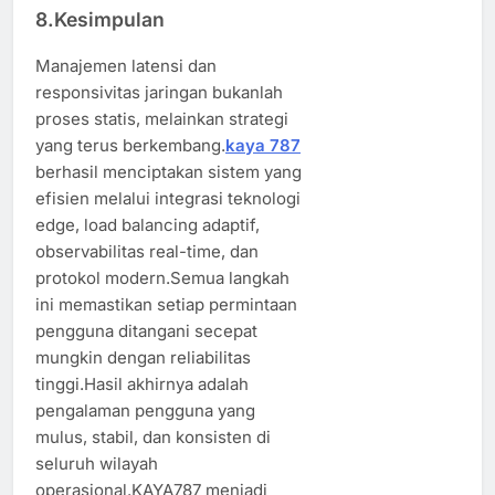
8.Kesimpulan
Manajemen latensi dan
responsivitas jaringan bukanlah
proses statis, melainkan strategi
yang terus berkembang.
kaya 787
berhasil menciptakan sistem yang
efisien melalui integrasi teknologi
edge, load balancing adaptif,
observabilitas real-time, dan
protokol modern.Semua langkah
ini memastikan setiap permintaan
pengguna ditangani secepat
mungkin dengan reliabilitas
tinggi.Hasil akhirnya adalah
pengalaman pengguna yang
mulus, stabil, dan konsisten di
seluruh wilayah
operasional.KAYA787 menjadi