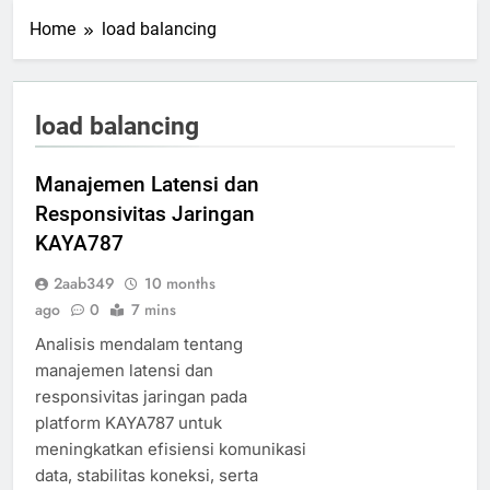
Home
load balancing
load balancing
Manajemen Latensi dan
Responsivitas Jaringan
KAYA787
2aab349
10 months
ago
0
7 mins
Analisis mendalam tentang
manajemen latensi dan
responsivitas jaringan pada
platform KAYA787 untuk
meningkatkan efisiensi komunikasi
data, stabilitas koneksi, serta