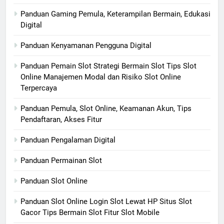
Panduan Gaming Pemula, Keterampilan Bermain, Edukasi
Digital
Panduan Kenyamanan Pengguna Digital
Panduan Pemain Slot Strategi Bermain Slot Tips Slot
Online Manajemen Modal dan Risiko Slot Online
Terpercaya
Panduan Pemula, Slot Online, Keamanan Akun, Tips
Pendaftaran, Akses Fitur
Panduan Pengalaman Digital
Panduan Permainan Slot
Panduan Slot Online
Panduan Slot Online Login Slot Lewat HP Situs Slot
Gacor Tips Bermain Slot Fitur Slot Mobile