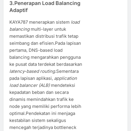
3.Penerapan Load Balancing
Adaptif
KAYA787 menerapkan sistem
load
balancing
multi-layer untuk
memastikan distribusi trafik tetap
seimbang dan efisien.Pada lapisan
pertama, DNS-based load
balancing mengarahkan pengguna
ke pusat data terdekat berdasarkan
latency-based routing
.Sementara
pada lapisan aplikasi,
application
load balancer (ALB)
mendeteksi
kepadatan beban dan secara
dinamis memindahkan trafik ke
node yang memiliki performa lebih
optimal.Pendekatan ini menjaga
kestabilan sistem sekaligus
mencegah terjadinya bottleneck