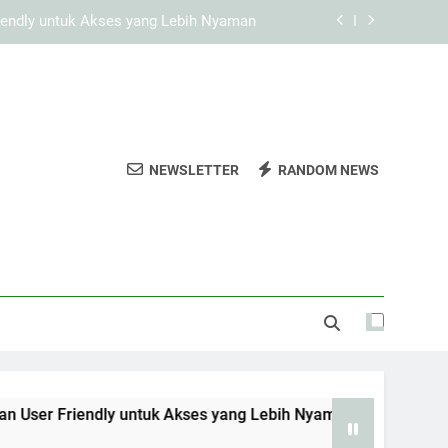
riendly untuk Akses yang Lebih Nyaman
 Dukungan Sistem yang Lebih Responsif
ot Lebah4D dengan Langkah Sederhana
t Alternatif dengan Aman dan Teratur
NEWSLETTER
RANDOM NEWS
riendly untuk Akses yang Lebih Nyaman
 Dukungan Sistem yang Lebih Responsif
 Talk.
ot Lebah4D dengan Langkah Sederhana
ndly untuk Akses yang Lebih Nyaman
LAE138 Link Altern
3 Months Ago