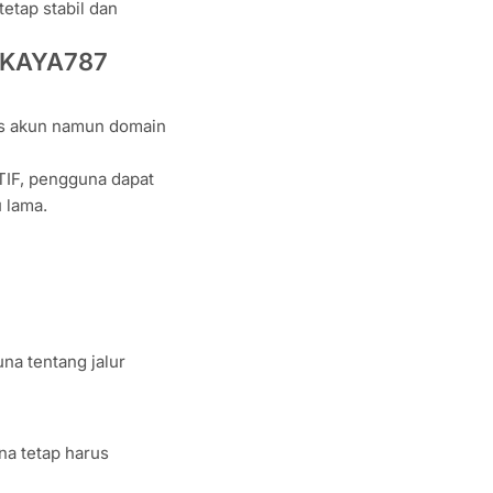
tetap stabil dan
n KAYA787
s akun namun domain
F, pengguna dapat
 lama.
na tentang jalur
na tetap harus