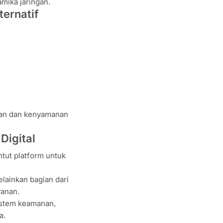
amika jaringan.
ernatif
an dan kenyamanan
Digital
tut platform untuk
lainkan bagian dari
yanan.
sistem keamanan,
a.