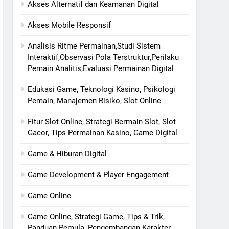
Akses Alternatif dan Keamanan Digital
Akses Mobile Responsif
Analisis Ritme Permainan,Studi Sistem
Interaktif,Observasi Pola Terstruktur,Perilaku
Pemain Analitis,Evaluasi Permainan Digital
Edukasi Game, Teknologi Kasino, Psikologi
Pemain, Manajemen Risiko, Slot Online
Fitur Slot Online, Strategi Bermain Slot, Slot
Gacor, Tips Permainan Kasino, Game Digital
Game & Hiburan Digital
Game Development & Player Engagement
Game Online
Game Online, Strategi Game, Tips & Trik,
Panduan Pemula, Pengembangan Karakter