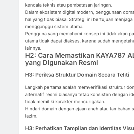
kendala teknis atau pembatasan jaringan.
Dalam ekosistem digital modern, penggunaan domai
hal yang tidak biasa. Strategi ini bertujuan menjaga 
mengganggu sistem utama.
Pengguna yang memahami konsep ini tidak akan pa
utama tidak dapat diakses, karena sudah mengetahu
lainnya.
H2: Cara Memastikan KAYA787 A
yang Digunakan Resmi
H3: Periksa Struktur Domain Secara Teliti
Langkah pertama adalah memverifikasi struktur do
alternatif resmi biasanya tetap konsisten dengan id
tidak memiliki karakter mencurigakan.
Hindari domain dengan ejaan aneh atau tambahan s
lazim.
H3: Perhatikan Tampilan dan Identitas Visu