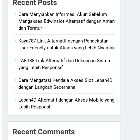
Recent Posts
Cara Menyiapkan Informasi Akun Sebelum
Mengakses Edwinslot Alternatif dengan Aman
dan Teratur
Kaya787 Link Alternatif dengan Pendekatan
User Friendly untuk Akses yang Lebih Nyaman
LAE138 Link Alternatif dan Dukungan Sistem
yang Lebih Responsif
Cara Mengatasi Kendala Akses Slot Lebah4D
dengan Langkah Sederhana
Lebah4D Alternatif dengan Akses Mobile yang
Lebih Responsif
Recent Comments