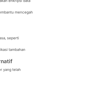
akan enkripsi data
 membantu mencegah
asa, seperti
fikasi tambahan
natif
r yang telah