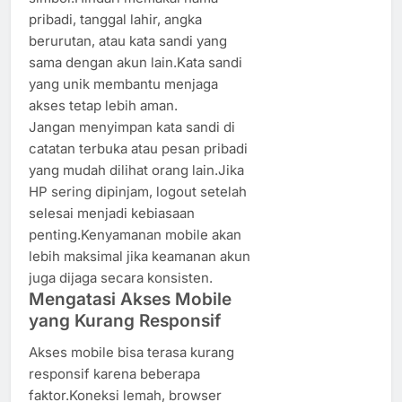
pribadi, tanggal lahir, angka
berurutan, atau kata sandi yang
sama dengan akun lain.Kata sandi
yang unik membantu menjaga
akses tetap lebih aman.
Jangan menyimpan kata sandi di
catatan terbuka atau pesan pribadi
yang mudah dilihat orang lain.Jika
HP sering dipinjam, logout setelah
selesai menjadi kebiasaan
penting.Kenyamanan mobile akan
lebih maksimal jika keamanan akun
juga dijaga secara konsisten.
Mengatasi Akses Mobile
yang Kurang Responsif
Akses mobile bisa terasa kurang
responsif karena beberapa
faktor.Koneksi lemah, browser