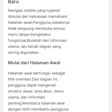
Baru
Navigasi mobile yang nyaman
dimulai dari kebiasaan memahami
halaman awal.Pengguna sebaiknya
tidak langsung membuka semua
menu tanpa mengetahui
fungsinya.Mulailah dari informasi
utama, lalu kenali bagian yang
sering digunakan.
Mulai dari Halaman Awal
Halaman awal berfungsi sebagai
titik orientasi.Dari bagian ini,
pengguna dapat mengenali
struktur dasar, area akun, menu
utama, dan informasi
penting.Membaca halaman awal
dengan teliti membantu pengguna