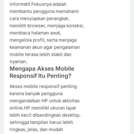
informatif.Fokusnya adalah
membantu pengguna memahami
cara menyiapkan perangkat,
memilih browser, menjaga koneksi,
membaca halaman awal,
mengelola profil, serta menjaga
keamanan akun agar pengalaman
mobile terasa lebih stabil dan
nyaman.
Mengapa Akses Mobile
Responsif Itu Penting?
Akses mobile responsif penting
karena banyak pengguna
mengandalkan HP untuk aktivitas
online.HP memiliki ukuran layar
lebih kecil dibandingkan desktop,
sehingga tampilan harus lebih
ringkas, jelas, dan mudah