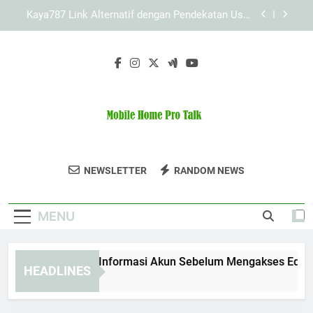
Skip
LAE138 Link Alternatif dan Dukungan Sistem yang
to
Lebih Responsif
content
Cara Mengatasi Kendala Akses Slot Lebah4D
dengan Langkah Sederhana
Cara Menyiapkan Informasi Akun Sebelum
Mengakses Edwinslot Alternatif dengan Aman
dan Teratur
Kaya787 Link Alternatif dengan Pendekatan User
Friendly untuk Akses yang Lebih Nyaman
LAE138 Link Alternatif dan Dukungan Sistem yang
Lebih Responsif
Mobile Home
Ikuti Diskusi Dan Temukan Tips Tentang
Cara Mengatasi Kendala Akses Slot Lebah4D
NEWSLETTER
RANDOM NEWS
Pro Talk
dengan Langkah Sederhana
Rumah Mobil Di Mobile Home Pro Talk.
MENU
ra Menyiapkan Informasi Akun Sebelum Mengakses Edwinslot 
HEADLINES
Months Ago