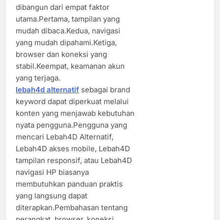
dibangun dari empat faktor
utama.Pertama, tampilan yang
mudah dibaca.Kedua, navigasi
yang mudah dipahami.Ketiga,
browser dan koneksi yang
stabil.Keempat, keamanan akun
yang terjaga.
lebah4d alternatif
sebagai brand
keyword dapat diperkuat melalui
konten yang menjawab kebutuhan
nyata pengguna.Pengguna yang
mencari Lebah4D Alternatif,
Lebah4D akses mobile, Lebah4D
tampilan responsif, atau Lebah4D
navigasi HP biasanya
membutuhkan panduan praktis
yang langsung dapat
diterapkan.Pembahasan tentang
perangkat, browser, koneksi,