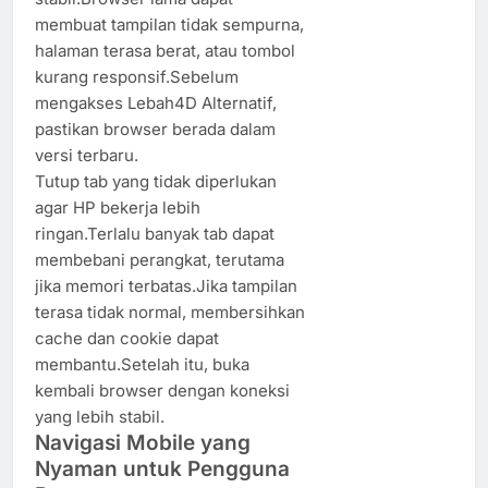
membuat tampilan tidak sempurna,
halaman terasa berat, atau tombol
kurang responsif.Sebelum
mengakses Lebah4D Alternatif,
pastikan browser berada dalam
versi terbaru.
Tutup tab yang tidak diperlukan
agar HP bekerja lebih
ringan.Terlalu banyak tab dapat
membebani perangkat, terutama
jika memori terbatas.Jika tampilan
terasa tidak normal, membersihkan
cache dan cookie dapat
membantu.Setelah itu, buka
kembali browser dengan koneksi
yang lebih stabil.
Navigasi Mobile yang
Nyaman untuk Pengguna