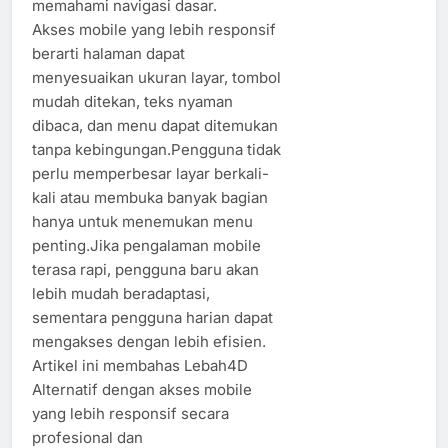
memahami navigasi dasar.
Akses mobile yang lebih responsif
berarti halaman dapat
menyesuaikan ukuran layar, tombol
mudah ditekan, teks nyaman
dibaca, dan menu dapat ditemukan
tanpa kebingungan.Pengguna tidak
perlu memperbesar layar berkali-
kali atau membuka banyak bagian
hanya untuk menemukan menu
penting.Jika pengalaman mobile
terasa rapi, pengguna baru akan
lebih mudah beradaptasi,
sementara pengguna harian dapat
mengakses dengan lebih efisien.
Artikel ini membahas Lebah4D
Alternatif dengan akses mobile
yang lebih responsif secara
profesional dan