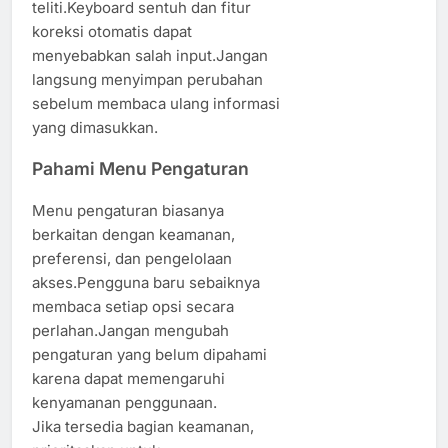
teliti.Keyboard sentuh dan fitur
koreksi otomatis dapat
menyebabkan salah input.Jangan
langsung menyimpan perubahan
sebelum membaca ulang informasi
yang dimasukkan.
Pahami Menu Pengaturan
Menu pengaturan biasanya
berkaitan dengan keamanan,
preferensi, dan pengelolaan
akses.Pengguna baru sebaiknya
membaca setiap opsi secara
perlahan.Jangan mengubah
pengaturan yang belum dipahami
karena dapat memengaruhi
kenyamanan penggunaan.
Jika tersedia bagian keamanan,