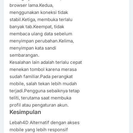
browser lama.Kedua,
menggunakan koneksi tidak
stabil.Ketiga, membuka terlalu
banyak tab.Keempat, tidak
membaca ulang data sebelum
menyimpan perubahan.Kelima,
menyimpan kata sandi
sembarangan.
Kesalahan lain adalah terlalu cepat
menekan tombol karena merasa
sudah familiar.Pada perangkat
mobile, salah tekan lebih mudah
terjadi.Pengguna sebaiknya tetap
teliti, terutama saat membuka
profil atau pengaturan akun.
Kesimpulan
Lebah4D Alternatif dengan akses
mobile yang lebih responsif