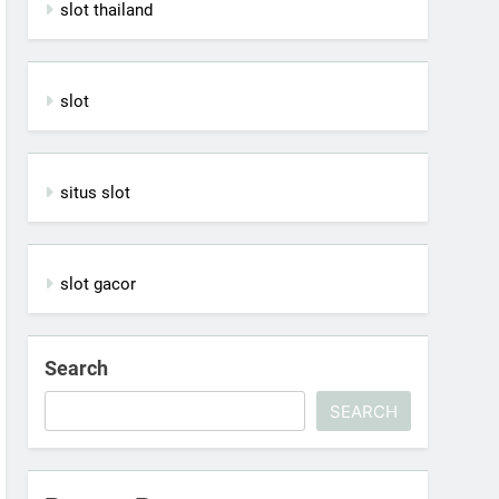
slot thailand
slot
situs slot
slot gacor
Search
SEARCH