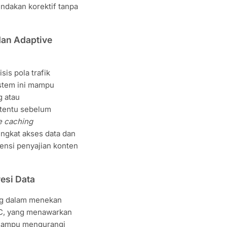
ndakan korektif tanpa
dan Adaptive
is pola trafik
istem ini mampu
g atau
rtentu sebelum
e caching
ngkat akses data dan
ensi penyajian konten
esi Data
ing dalam menekan
C, yang menawarkan
 mampu mengurangi