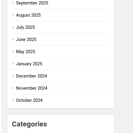
September 2025
August 2025
July 2025
June 2025
May 2025
January 2025
December 2024
November 2024
October 2024
Categories