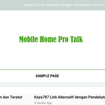
Kaya787 Link Alternatif dengan Pendekatan User F
LAE138 Link Alternatif dan
Cara Mengatasi Kendala Akses Sl
Cara Menyiapkan Informasi Akun Sebelum Mengakses Edwinslo
Kaya787 Link Alternatif dengan Pendekatan User F
LAE138 Link Alternatif dan
ile Home Pro Talk
kusi Dan Temukan Tips Tentang Rumah Mobil Di Mobile Home Pro
Cara Mengatasi Kendala Akses Sl
SAMPLE PAGE
r
Kaya787 Link Alternatif dengan Pendekatan User Fri
3 Months Ago