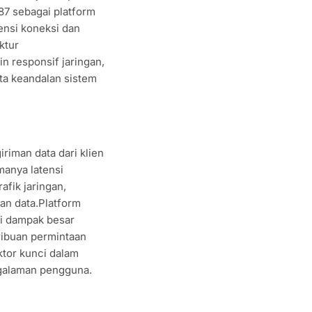
87 sebagai platform
ensi koneksi dan
ktur
n responsif jaringan,
ta keandalan sistem
n
iriman data dari klien
manya latensi
afik jaringan,
an data.Platform
i dampak besar
ribuan permintaan
ktor kunci dalam
ngalaman pengguna.