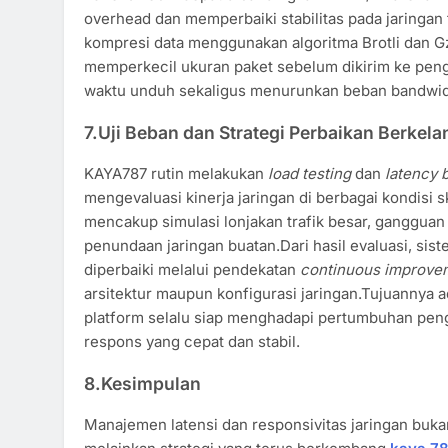
overhead dan memperbaiki stabilitas pada jaringan ti
kompresi data menggunakan algoritma Brotli dan 
memperkecil ukuran paket sebelum dikirim ke pe
waktu unduh sekaligus menurunkan beban bandwid
7.Uji Beban dan Strategi Perbaikan Berkela
KAYA787 rutin melakukan
load testing
dan
latency
mengevaluasi kinerja jaringan di berbagai kondisi sk
mencakup simulasi lonjakan trafik besar, gangguan
penundaan jaringan buatan.Dari hasil evaluasi, si
diperbaiki melalui pendekatan
continuous improve
arsitektur maupun konfigurasi jaringan.Tujuannya 
platform selalu siap menghadapi pertumbuhan pe
respons yang cepat dan stabil.
8.Kesimpulan
Manajemen latensi dan responsivitas jaringan bukan