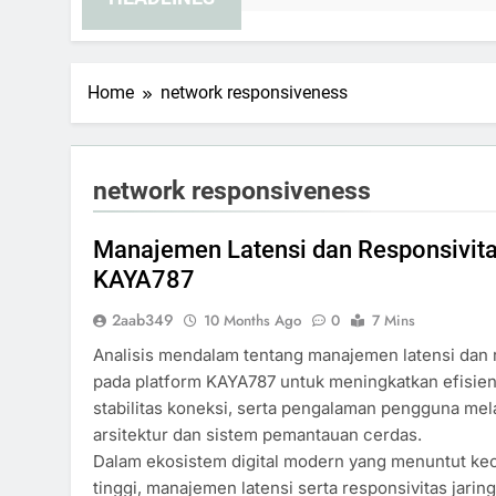
Home
network responsiveness
network responsiveness
Manajemen Latensi dan Responsivita
KAYA787
2aab349
10 Months Ago
0
7 Mins
Analisis mendalam tentang manajemen latensi dan r
pada platform KAYA787 untuk meningkatkan efisien
stabilitas koneksi, serta pengalaman pengguna mela
arsitektur dan sistem pemantauan cerdas.
Dalam ekosistem digital modern yang menuntut kece
tinggi, manajemen latensi serta responsivitas jari