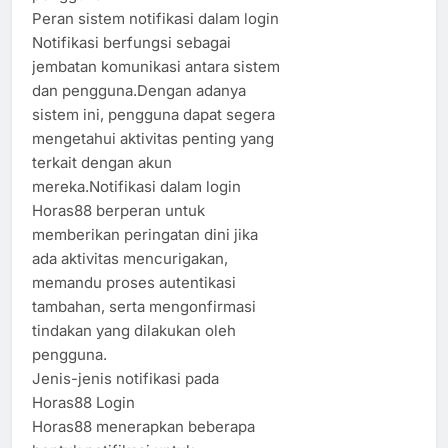
Peran sistem notifikasi dalam login
Notifikasi berfungsi sebagai
jembatan komunikasi antara sistem
dan pengguna.Dengan adanya
sistem ini, pengguna dapat segera
mengetahui aktivitas penting yang
terkait dengan akun
mereka.Notifikasi dalam login
Horas88 berperan untuk
memberikan peringatan dini jika
ada aktivitas mencurigakan,
memandu proses autentikasi
tambahan, serta mengonfirmasi
tindakan yang dilakukan oleh
pengguna.
Jenis-jenis notifikasi pada
Horas88 Login
Horas88 menerapkan beberapa