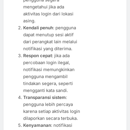
mengetahui jika ada
aktivitas login dari lokasi
asing.
Kendali penuh
: pengguna
dapat menutup sesi aktif
dari perangkat lain melalui
notifikasi yang diterima.
Respon cepat
: jika ada
percobaan login ilegal,
notifikasi memungkinkan
pengguna mengambil
tindakan segera, seperti
mengganti kata sandi.
Transparansi sistem
:
pengguna lebih percaya
karena setiap aktivitas login
dilaporkan secara terbuka.
Kenyamanan
: notifikasi