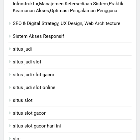
Infrastruktur,Manajemen Ketersediaan Sistem,Praktik
Keamanan Akses,Optimasi Pengalaman Pengguna
SEO & Digital Strategy, UX Design, Web Architecture
Sistem Akses Responsif
situs judi
situs judi slot
situs judi slot gacor
situs judi slot online
situs slot
situs slot gacor
situs slot gacor hari ini
slot