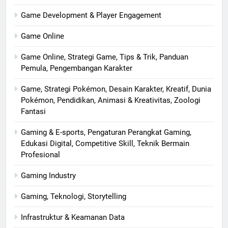
Game Development & Player Engagement
Game Online
Game Online, Strategi Game, Tips & Trik, Panduan
Pemula, Pengembangan Karakter
Game, Strategi Pokémon, Desain Karakter, Kreatif, Dunia
Pokémon, Pendidikan, Animasi & Kreativitas, Zoologi
Fantasi
Gaming & E-sports, Pengaturan Perangkat Gaming,
Edukasi Digital, Competitive Skill, Teknik Bermain
Profesional
Gaming Industry
Gaming, Teknologi, Storytelling
Infrastruktur & Keamanan Data