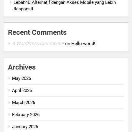
Lebah4D Alternatif dengan Akses Mobile yang Lebih
Responsif
Recent Comments
A WordPress Commenter
on
Hello world!
Archives
May 2026
April 2026
March 2026
February 2026
January 2026