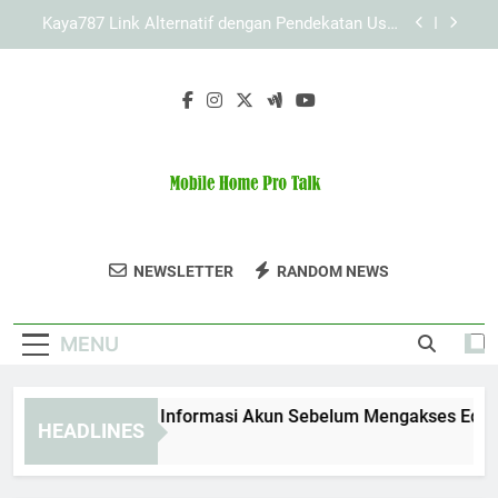
Skip
LAE138 Link Alternatif dan Dukungan Sistem yang
to
Lebih Responsif
content
Cara Mengatasi Kendala Akses Slot Lebah4D
dengan Langkah Sederhana
Cara Menyiapkan Informasi Akun Sebelum
Mengakses Edwinslot Alternatif dengan Aman
dan Teratur
Kaya787 Link Alternatif dengan Pendekatan User
Friendly untuk Akses yang Lebih Nyaman
LAE138 Link Alternatif dan Dukungan Sistem yang
Lebih Responsif
Mobile Home
Ikuti Diskusi Dan Temukan Tips Tentang
Cara Mengatasi Kendala Akses Slot Lebah4D
NEWSLETTER
RANDOM NEWS
Pro Talk
dengan Langkah Sederhana
Rumah Mobil Di Mobile Home Pro Talk.
MENU
ara Menyiapkan Informasi Akun Sebelum Mengakses Edwinslot
HEADLINES
Months Ago