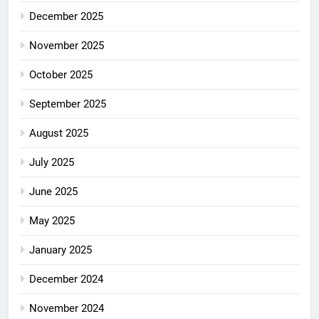
December 2025
November 2025
October 2025
September 2025
August 2025
July 2025
June 2025
May 2025
January 2025
December 2024
November 2024