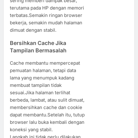
sering memberi dampak besar,
terutama pada HP dengan memori
terbatas.Semakin ringan browser
bekerja, semakin mudah halaman
dimuat dengan stabil.
Bersihkan Cache Jika
Tampilan Bermasalah
Cache membantu mempercepat
pemuatan halaman, tetapi data
lama yang menumpuk kadang
membuat tampilan tidak
sesuai.Jika halaman terlihat
berbeda, lambat, atau sulit dimuat,
membersihkan cache dan cookie
dapat membantu.Setelah itu, tutup
browser lalu buka kembali dengan
koneksi yang stabil.
Langkah ini tidak perlu dilakukan