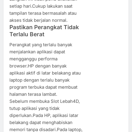
setiap hari.Cukup lakukan saat
tampilan terasa bermasalah atau
akses tidak berjalan normal.
Pastikan Perangkat Tidak
Terlalu Berat
Perangkat yang terlalu banyak
menjalankan aplikasi dapat
mengganggu performa
browser.HP dengan banyak
aplikasi aktif di latar belakang atau
laptop dengan terlalu banyak
program terbuka dapat membuat
halaman terasa lambat.
Sebelum membuka Slot Lebah4D,
tutup aplikasi yang tidak
diperlukan.Pada HP, aplikasi latar
belakang dapat menghabiskan
memori tanpa disadari.Pada laptop,