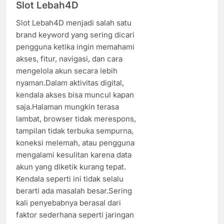
Slot Lebah4D
Slot Lebah4D menjadi salah satu
brand keyword yang sering dicari
pengguna ketika ingin memahami
akses, fitur, navigasi, dan cara
mengelola akun secara lebih
nyaman.Dalam aktivitas digital,
kendala akses bisa muncul kapan
saja.Halaman mungkin terasa
lambat, browser tidak merespons,
tampilan tidak terbuka sempurna,
koneksi melemah, atau pengguna
mengalami kesulitan karena data
akun yang diketik kurang tepat.
Kendala seperti ini tidak selalu
berarti ada masalah besar.Sering
kali penyebabnya berasal dari
faktor sederhana seperti jaringan