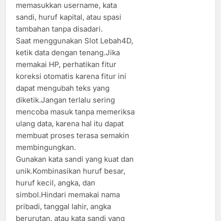
memasukkan username, kata
sandi, huruf kapital, atau spasi
tambahan tanpa disadari.
Saat menggunakan Slot Lebah4D,
ketik data dengan tenang.Jika
memakai HP, perhatikan fitur
koreksi otomatis karena fitur ini
dapat mengubah teks yang
diketik.Jangan terlalu sering
mencoba masuk tanpa memeriksa
ulang data, karena hal itu dapat
membuat proses terasa semakin
membingungkan.
Gunakan kata sandi yang kuat dan
unik.Kombinasikan huruf besar,
huruf kecil, angka, dan
simbol.Hindari memakai nama
pribadi, tanggal lahir, angka
berurutan, atau kata sandi yang