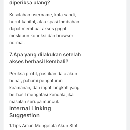
diperiksa ulang?
Kesalahan username, kata sandi,
huruf kapital, atau spasi tambahan
dapat membuat akses gagal
meskipun koneksi dan browser
normal.
7.Apa yang dilakukan setelah
akses berhasil kembali?
Periksa profil, pastikan data akun
benar, pahami pengaturan
keamanan, dan ingat langkah yang
berhasil mengatasi kendala jika
masalah serupa muncul.
Internal Linking
Suggestion
1.Tips Aman Mengelola Akun Slot