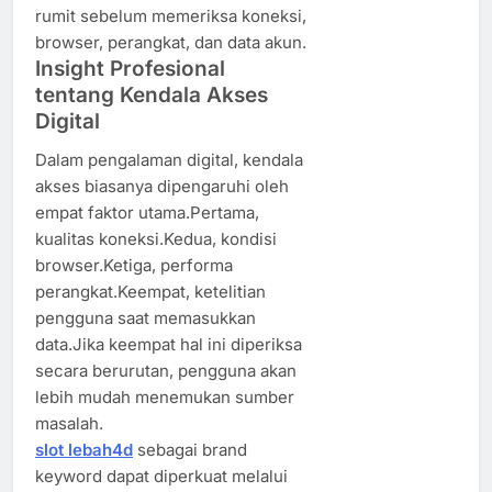
rumit sebelum memeriksa koneksi,
browser, perangkat, dan data akun.
Insight Profesional
tentang Kendala Akses
Digital
Dalam pengalaman digital, kendala
akses biasanya dipengaruhi oleh
empat faktor utama.Pertama,
kualitas koneksi.Kedua, kondisi
browser.Ketiga, performa
perangkat.Keempat, ketelitian
pengguna saat memasukkan
data.Jika keempat hal ini diperiksa
secara berurutan, pengguna akan
lebih mudah menemukan sumber
masalah.
slot lebah4d
sebagai brand
keyword dapat diperkuat melalui