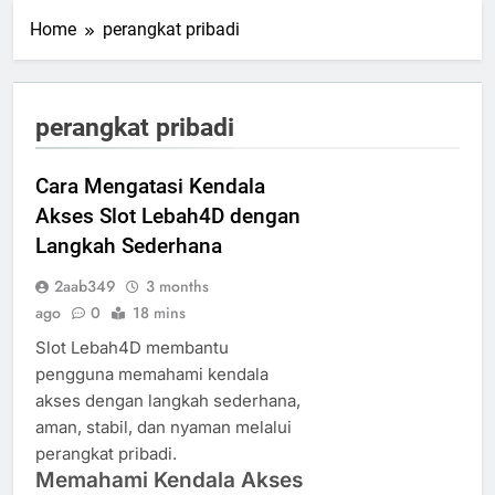
Home
perangkat pribadi
perangkat pribadi
Cara Mengatasi Kendala
Akses Slot Lebah4D dengan
Langkah Sederhana
2aab349
3 months
ago
0
18 mins
Slot Lebah4D membantu
pengguna memahami kendala
akses dengan langkah sederhana,
aman, stabil, dan nyaman melalui
perangkat pribadi.
Memahami Kendala Akses