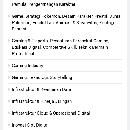
Pemula, Pengembangan Karakter
Game, Strategi Pokémon, Desain Karakter, Kreatif, Dunia
Pokémon, Pendidikan, Animasi & Kreativitas, Zoologi
Fantasi
Gaming & E-sports, Pengaturan Perangkat Gaming,
Edukasi Digital, Competitive Skill, Teknik Bermain
Profesional
Gaming Industry
Gaming, Teknologi, Storytelling
Infrastruktur & Keamanan Data
Infrastruktur & Kinerja Jaringan
Infrastruktur Cloud & Operasional Digital
Inovasi Slot Digital