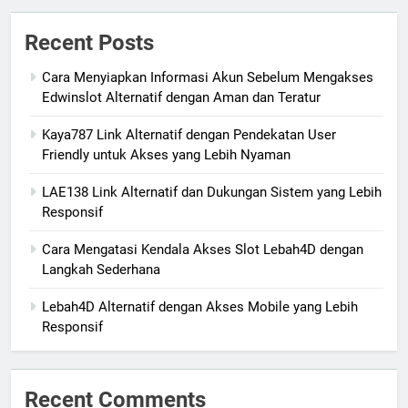
Recent Posts
Cara Menyiapkan Informasi Akun Sebelum Mengakses
Edwinslot Alternatif dengan Aman dan Teratur
Kaya787 Link Alternatif dengan Pendekatan User
Friendly untuk Akses yang Lebih Nyaman
LAE138 Link Alternatif dan Dukungan Sistem yang Lebih
Responsif
Cara Mengatasi Kendala Akses Slot Lebah4D dengan
Langkah Sederhana
Lebah4D Alternatif dengan Akses Mobile yang Lebih
Responsif
Recent Comments