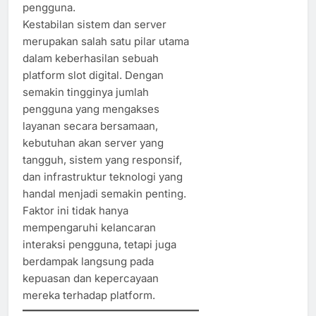
pengguna.
Kestabilan sistem dan server
merupakan salah satu pilar utama
dalam keberhasilan sebuah
platform slot digital. Dengan
semakin tingginya jumlah
pengguna yang mengakses
layanan secara bersamaan,
kebutuhan akan server yang
tangguh, sistem yang responsif,
dan infrastruktur teknologi yang
handal menjadi semakin penting.
Faktor ini tidak hanya
mempengaruhi kelancaran
interaksi pengguna, tetapi juga
berdampak langsung pada
kepuasan dan kepercayaan
mereka terhadap platform.