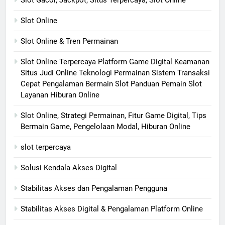
Slot Gacor, Jackpot, Situs Terpercaya, Slot Online
Slot Online
Slot Online & Tren Permainan
Slot Online Terpercaya Platform Game Digital Keamanan
Situs Judi Online Teknologi Permainan Sistem Transaksi
Cepat Pengalaman Bermain Slot Panduan Pemain Slot
Layanan Hiburan Online
Slot Online, Strategi Permainan, Fitur Game Digital, Tips
Bermain Game, Pengelolaan Modal, Hiburan Online
slot terpercaya
Solusi Kendala Akses Digital
Stabilitas Akses dan Pengalaman Pengguna
Stabilitas Akses Digital & Pengalaman Platform Online