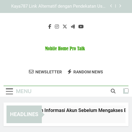
Skip
LAE138 Link Alternatif dan Dukungan Sistem yang
to
Lebih Responsif
content
Cara Mengatasi Kendala Akses Slot Lebah4D
dengan Langkah Sederhana
Cara Menyiapkan Informasi Akun Sebelum
Mengakses Edwinslot Alternatif dengan Aman
dan Teratur
Kaya787 Link Alternatif dengan Pendekatan User
Friendly untuk Akses yang Lebih Nyaman
LAE138 Link Alternatif dan Dukungan Sistem yang
Mobile Home
Lebih Responsif
Ikuti Diskusi Dan Temukan Tips Tentang
NEWSLETTER
RANDOM NEWS
Cara Mengatasi Kendala Akses Slot Lebah4D
Pro Talk
Rumah Mobil Di Mobile Home Pro Talk.
dengan Langkah Sederhana
MENU
Cara Menyiapkan Informasi Akun Sebelum Mengakses Edwinslo
HEADLINES
2 Months Ago