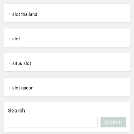
slot thailand
slot
situs slot
slot gacor
Search
SEARCH