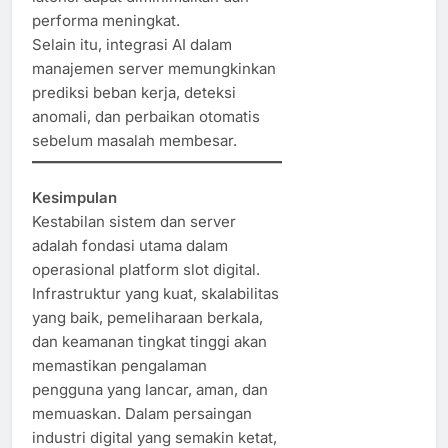
performa meningkat.
Selain itu, integrasi AI dalam
manajemen server memungkinkan
prediksi beban kerja, deteksi
anomali, dan perbaikan otomatis
sebelum masalah membesar.
Kesimpulan
Kestabilan sistem dan server
adalah fondasi utama dalam
operasional platform slot digital.
Infrastruktur yang kuat, skalabilitas
yang baik, pemeliharaan berkala,
dan keamanan tingkat tinggi akan
memastikan pengalaman
pengguna yang lancar, aman, dan
memuaskan. Dalam persaingan
industri digital yang semakin ketat,