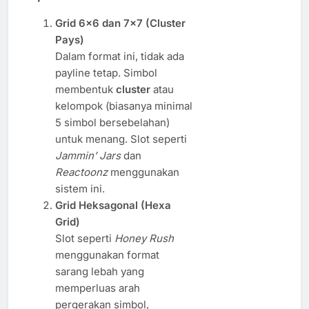
Grid 6×6 dan 7×7 (Cluster
Pays)
Dalam format ini, tidak ada
payline tetap. Simbol
membentuk
cluster
atau
kelompok (biasanya minimal
5 simbol bersebelahan)
untuk menang. Slot seperti
Jammin’ Jars
dan
Reactoonz
menggunakan
sistem ini.
Grid Heksagonal (Hexa
Grid)
Slot seperti
Honey Rush
menggunakan format
sarang lebah yang
memperluas arah
pergerakan simbol,