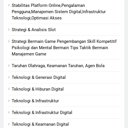
Stabilitas Platform Online,Pengalaman
Pengguna,Manajemen Sistem Digital,Infrastruktur
Teknologi,Optimasi Akses
Strategi & Analisis Slot
Strategi Bermain Game Pengembangan Skill Kompetitif
Psikologi dan Mental Bermain Tips Taktik Bermain
Manajemen Game
Taruhan Olahraga, Keamanan Taruhan, Agen Bola
Teknologi & Generasi Digital
Teknologi & Hiburan Digital
Teknologi & Infrastruktur
Teknologi & Infrastruktur Digital
Teknologi & Keamanan Digital