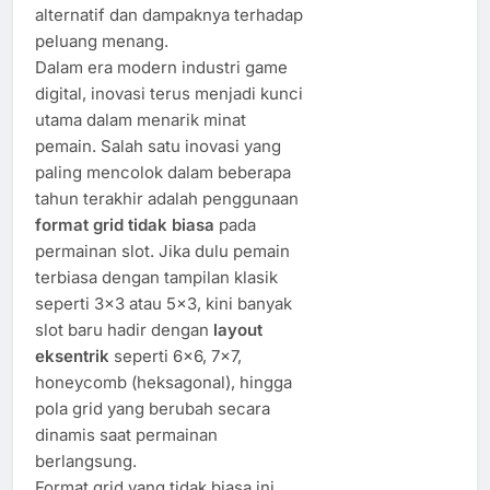
alternatif dan dampaknya terhadap
peluang menang.
Dalam era modern industri game
digital, inovasi terus menjadi kunci
utama dalam menarik minat
pemain. Salah satu inovasi yang
paling mencolok dalam beberapa
tahun terakhir adalah penggunaan
format grid tidak biasa
pada
permainan slot. Jika dulu pemain
terbiasa dengan tampilan klasik
seperti 3×3 atau 5×3, kini banyak
slot baru hadir dengan
layout
eksentrik
seperti 6×6, 7×7,
honeycomb (heksagonal), hingga
pola grid yang berubah secara
dinamis saat permainan
berlangsung.
Format grid yang tidak biasa ini