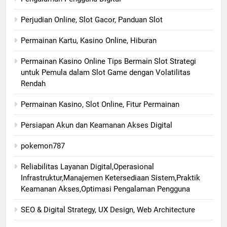
Perjudian Online, Slot Gacor, Panduan Slot
Permainan Kartu, Kasino Online, Hiburan
Permainan Kasino Online Tips Bermain Slot Strategi
untuk Pemula dalam Slot Game dengan Volatilitas
Rendah
Permainan Kasino, Slot Online, Fitur Permainan
Persiapan Akun dan Keamanan Akses Digital
pokemon787
Reliabilitas Layanan Digital,Operasional
Infrastruktur,Manajemen Ketersediaan Sistem,Praktik
Keamanan Akses,Optimasi Pengalaman Pengguna
SEO & Digital Strategy, UX Design, Web Architecture