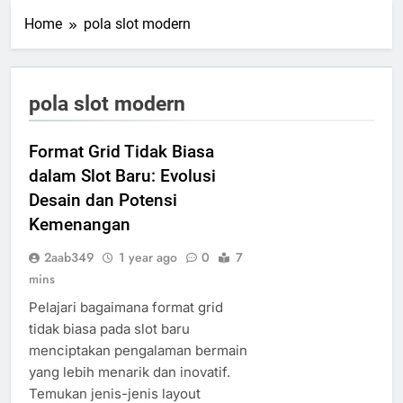
Home
pola slot modern
pola slot modern
Format Grid Tidak Biasa
dalam Slot Baru: Evolusi
Desain dan Potensi
Kemenangan
2aab349
1 year ago
0
7
mins
Pelajari bagaimana format grid
tidak biasa pada slot baru
menciptakan pengalaman bermain
yang lebih menarik dan inovatif.
Temukan jenis-jenis layout