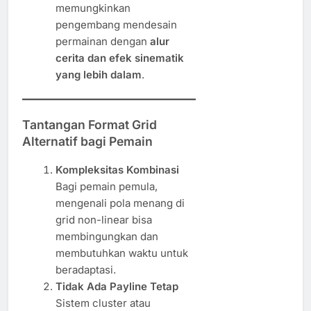
memungkinkan
pengembang mendesain
permainan dengan
alur
cerita dan efek sinematik
yang lebih dalam
.
Tantangan Format Grid
Alternatif bagi Pemain
Kompleksitas Kombinasi
Bagi pemain pemula,
mengenali pola menang di
grid non-linear bisa
membingungkan dan
membutuhkan waktu untuk
beradaptasi.
Tidak Ada Payline Tetap
Sistem cluster atau