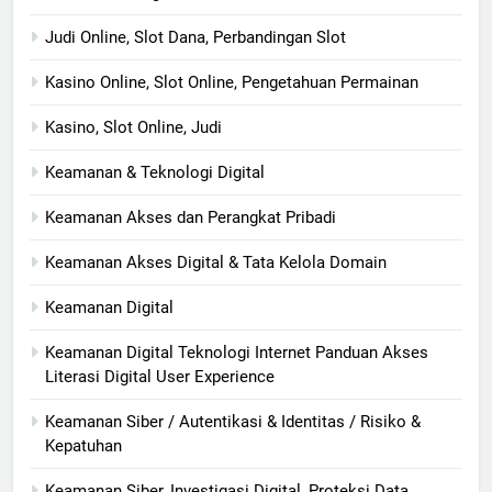
Judi Online, Slot Dana, Perbandingan Slot
Kasino Online, Slot Online, Pengetahuan Permainan
Kasino, Slot Online, Judi
Keamanan & Teknologi Digital
Keamanan Akses dan Perangkat Pribadi
Keamanan Akses Digital & Tata Kelola Domain
Keamanan Digital
Keamanan Digital Teknologi Internet Panduan Akses
Literasi Digital User Experience
Keamanan Siber / Autentikasi & Identitas / Risiko &
Kepatuhan
Keamanan Siber, Investigasi Digital, Proteksi Data,