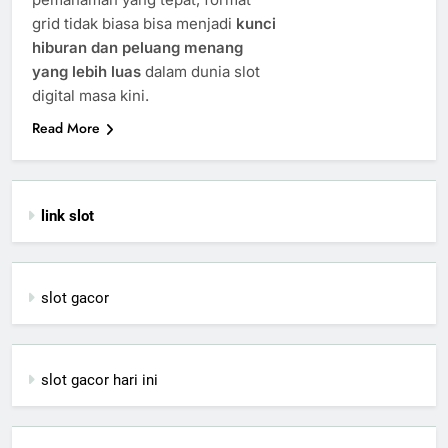
grid tidak biasa bisa menjadi
kunci
hiburan dan peluang menang
yang lebih luas
dalam dunia slot
digital masa kini.
Read More
link slot
slot gacor
slot gacor hari ini