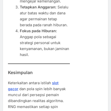
mengejar kemenangan.
Tetapkan Anggaran:
Selalu
atur batas waktu dan dana
agar permainan tetap
berada pada ranah hiburan.
Fokus pada Hiburan:
Anggap pola sebagai
strategi personal untuk
kenyamanan, bukan jaminan
hasil.
Kesimpulan
Keterkaitan antara istilah
slot
gacor
dan pola spin lebih banyak
muncul dari persepsi pemain
dibandingkan realitas algoritma.
RNG memastikan setiap spin