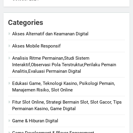
Categories
Akses Alternatif dan Keamanan Digital
Akses Mobile Responsif
Analisis Ritme Permainan,Studi Sistem
Interaktif,Observasi Pola Terstruktur,Perilaku Pemain
Analitis,Evaluasi Permainan Digital
Edukasi Game, Teknologi Kasino, Psikologi Pemain,
Manajemen Risiko, Slot Online
Fitur Slot Online, Strategi Bermain Slot, Slot Gacor, Tips
Permainan Kasino, Game Digital
Game & Hiburan Digital
Game Development & Player Engagement