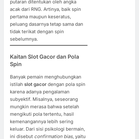
putaran ditentukan oleh angka
acak dari RNG. Artinya, baik spin
pertama maupun keseratus,
peluang dasarnya tetap sama dan
tidak terikat dengan spin
sebelumnya.
Kaitan Slot Gacor dan Pola
Spin
Banyak pemain menghubungkan
istilah
slot gacor
dengan pola spin
karena adanya pengalaman
subyektif. Misalnya, seseorang
mungkin merasa bahwa setelah
mengikuti pola tertentu, hasil
kemenangannya lebih sering
keluar. Dari sisi psikologi bermain,
ini disebut
confirmation bias
, yaitu