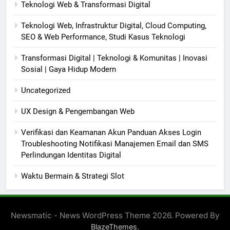
Teknologi Web & Transformasi Digital
Teknologi Web, Infrastruktur Digital, Cloud Computing,
SEO & Web Performance, Studi Kasus Teknologi
Transformasi Digital | Teknologi & Komunitas | Inovasi
Sosial | Gaya Hidup Modern
Uncategorized
UX Design & Pengembangan Web
Verifikasi dan Keamanan Akun Panduan Akses Login
Troubleshooting Notifikasi Manajemen Email dan SMS
Perlindungan Identitas Digital
Waktu Bermain & Strategi Slot
Newsmatic - News WordPress Theme 2026. Powered By
.
BlazeThemes