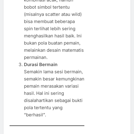
bobot simbol tertentu
(misalnya scatter atau wild)
bisa membuat beberapa
spin terlihat lebih sering
menghasilkan hasil baik. Ini
bukan pola buatan pemain,
melainkan desain matematis
permainan.
Durasi Bermain
Semakin lama sesi bermain,
semakin besar kemungkinan
pemain merasakan variasi
hasil. Hal ini sering
disalahartikan sebagai bukti
pola tertentu yang
“berhasil”.