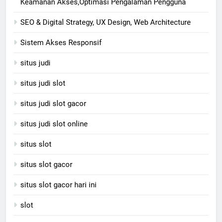
Keamanan Akses,Optimasi Pengalaman Pengguna
SEO & Digital Strategy, UX Design, Web Architecture
Sistem Akses Responsif
situs judi
situs judi slot
situs judi slot gacor
situs judi slot online
situs slot
situs slot gacor
situs slot gacor hari ini
slot