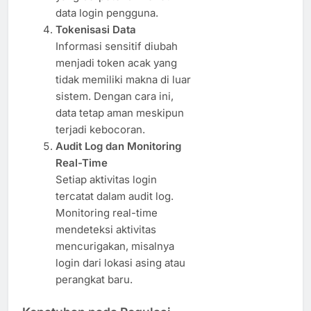
data login pengguna.
Tokenisasi Data
Informasi sensitif diubah
menjadi token acak yang
tidak memiliki makna di luar
sistem. Dengan cara ini,
data tetap aman meskipun
terjadi kebocoran.
Audit Log dan Monitoring
Real-Time
Setiap aktivitas login
tercatat dalam audit log.
Monitoring real-time
mendeteksi aktivitas
mencurigakan, misalnya
login dari lokasi asing atau
perangkat baru.