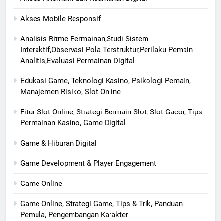
Akses Mobile Responsif
Analisis Ritme Permainan,Studi Sistem
Interaktif,Observasi Pola Terstruktur,Perilaku Pemain
Analitis,Evaluasi Permainan Digital
Edukasi Game, Teknologi Kasino, Psikologi Pemain,
Manajemen Risiko, Slot Online
Fitur Slot Online, Strategi Bermain Slot, Slot Gacor, Tips
Permainan Kasino, Game Digital
Game & Hiburan Digital
Game Development & Player Engagement
Game Online
Game Online, Strategi Game, Tips & Trik, Panduan
Pemula, Pengembangan Karakter