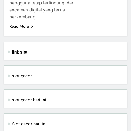
pengguna tetap terlindungi dari
ancaman digital yang terus
berkembang.
Read More
link slot
slot gacor
slot gacor hari ini
Slot gacor hari ini