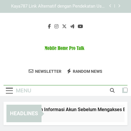
Friendly untuk Akses yang Lebih Nyaman
Skip
LAE138 Link Alternatif dan Dukungan Sistem yang
to
Lebih Responsif
content
Cara Mengatasi Kendala Akses Slot Lebah4D
dengan Langkah Sederhana
Cara Menyiapkan Informasi Akun Sebelum
Mengakses Edwinslot Alternatif dengan Aman
dan Teratur
Kaya787 Link Alternatif dengan Pendekatan User
Friendly untuk Akses yang Lebih Nyaman
LAE138 Link Alternatif dan Dukungan Sistem yang
Mobile Home
Lebih Responsif
Ikuti Diskusi Dan Temukan Tips Tentang
NEWSLETTER
RANDOM NEWS
Cara Mengatasi Kendala Akses Slot Lebah4D
Pro Talk
Rumah Mobil Di Mobile Home Pro Talk.
dengan Langkah Sederhana
MENU
Cara Menyiapkan Informasi Akun Sebelum Mengakses Edwinslo
HEADLINES
3 Months Ago