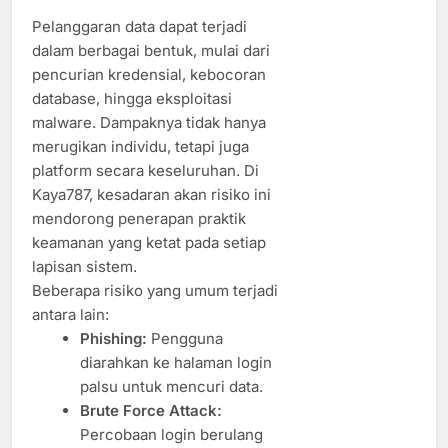
Pelanggaran data dapat terjadi
dalam berbagai bentuk, mulai dari
pencurian kredensial, kebocoran
database, hingga eksploitasi
malware. Dampaknya tidak hanya
merugikan individu, tetapi juga
platform secara keseluruhan. Di
Kaya787, kesadaran akan risiko ini
mendorong penerapan praktik
keamanan yang ketat pada setiap
lapisan sistem.
Beberapa risiko yang umum terjadi
antara lain:
Phishing:
Pengguna
diarahkan ke halaman login
palsu untuk mencuri data.
Brute Force Attack:
Percobaan login berulang