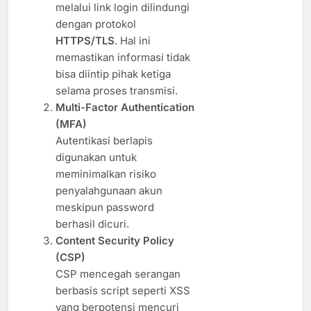
melalui link login dilindungi
dengan protokol
HTTPS/TLS
. Hal ini
memastikan informasi tidak
bisa diintip pihak ketiga
selama proses transmisi.
Multi-Factor Authentication
(MFA)
Autentikasi berlapis
digunakan untuk
meminimalkan risiko
penyalahgunaan akun
meskipun password
berhasil dicuri.
Content Security Policy
(CSP)
CSP mencegah serangan
berbasis script seperti XSS
yang berpotensi mencuri