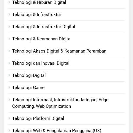
Teknologi & Hiburan Digital
Teknologi & Infrastruktur
Teknologi & Infrastruktur Digital
Teknologi & Keamanan Digital
Teknologi Akses Digital & Keamanan Peramban
Teknologi dan Inovasi Digital
Teknologi Digital
Teknologi Game
Teknologi Informasi, Infrastruktur Jaringan, Edge
Computing, Web Optimization
Teknologi Platform Digital
Teknologi Web & Pengalaman Pengguna (UX)