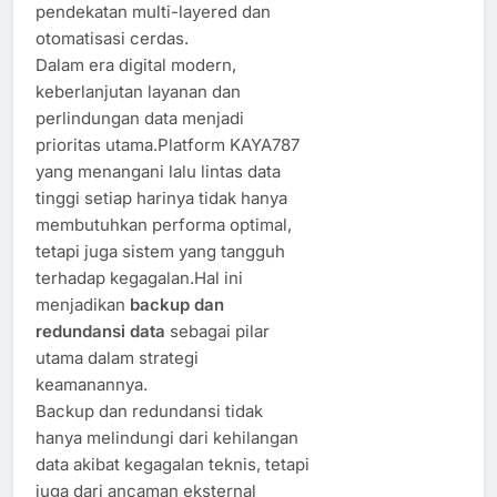
pendekatan multi-layered dan
otomatisasi cerdas.
Dalam era digital modern,
keberlanjutan layanan dan
perlindungan data menjadi
prioritas utama.Platform KAYA787
yang menangani lalu lintas data
tinggi setiap harinya tidak hanya
membutuhkan performa optimal,
tetapi juga sistem yang tangguh
terhadap kegagalan.Hal ini
menjadikan
backup dan
redundansi data
sebagai pilar
utama dalam strategi
keamanannya.
Backup dan redundansi tidak
hanya melindungi dari kehilangan
data akibat kegagalan teknis, tetapi
juga dari ancaman eksternal