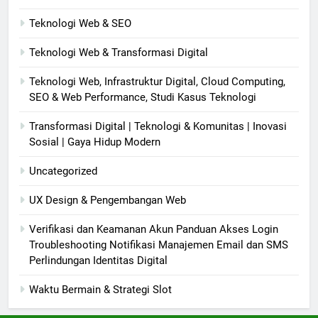
Teknologi Web & SEO
Teknologi Web & Transformasi Digital
Teknologi Web, Infrastruktur Digital, Cloud Computing,
SEO & Web Performance, Studi Kasus Teknologi
Transformasi Digital | Teknologi & Komunitas | Inovasi
Sosial | Gaya Hidup Modern
Uncategorized
UX Design & Pengembangan Web
Verifikasi dan Keamanan Akun Panduan Akses Login
Troubleshooting Notifikasi Manajemen Email dan SMS
Perlindungan Identitas Digital
Waktu Bermain & Strategi Slot