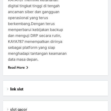
digital tingkat tinggi di tengah
ancaman siber dan gangguan
operasional yang terus
berkembang.Dengan terus
memperbarui kebijakan backup
dan menguji DRP secara rutin,
KAYA787 menempatkan dirinya
sebagai platform yang siap
menghadapi tantangan keamanan
data masa depan.
Read More
link slot
slot gacor