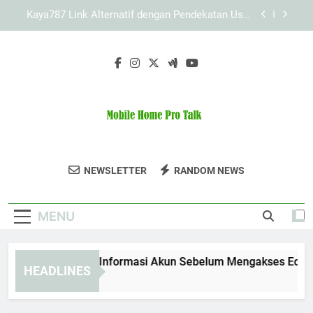
Skip
LAE138 Link Alternatif dan Dukungan Sistem yang
to
Lebih Responsif
content
Cara Mengatasi Kendala Akses Slot Lebah4D
dengan Langkah Sederhana
Cara Menyiapkan Informasi Akun Sebelum
Mengakses Edwinslot Alternatif dengan Aman
dan Teratur
Kaya787 Link Alternatif dengan Pendekatan User
Friendly untuk Akses yang Lebih Nyaman
LAE138 Link Alternatif dan Dukungan Sistem yang
Lebih Responsif
Mobile Home
Ikuti Diskusi Dan Temukan Tips Tentang
Cara Mengatasi Kendala Akses Slot Lebah4D
NEWSLETTER
RANDOM NEWS
Pro Talk
dengan Langkah Sederhana
Rumah Mobil Di Mobile Home Pro Talk.
MENU
ra Menyiapkan Informasi Akun Sebelum Mengakses Edwinslot
HEADLINES
Months Ago