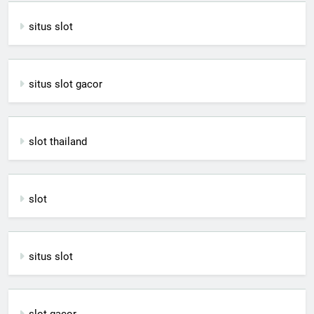
situs slot
situs slot gacor
slot thailand
slot
situs slot
slot gacor