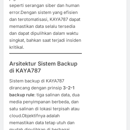
seperti serangan siber dan human
error.Dengan sistem yang efisien
dan terotomatisasi, KAYA787 dapat
memastikan data selalu tersedia
dan dapat dipulihkan dalam waktu
singkat, bahkan saat terjadi insiden
kritikal.
Arsitektur Sistem Backup
di KAYA787
Sistem backup di KAYA787
dirancang dengan prinsip
3-2-1
backup rule
: tiga salinan data, dua
media penyimpanan berbeda, dan
satu salinan di lokasi terpisah atau
cloud.Objektifnya adalah
memastikan data tetap utuh dan
mudah dipulihkan di berbagai