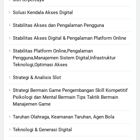
Solusi Kendala Akses Digital
Stabilitas Akses dan Pengalaman Pengguna
Stabilitas Akses Digital & Pengalaman Platform Online
Stabilitas Platform Online,Pengalaman
Pengguna,Manajemen Sistem Digital,Infrastruktur
Teknologi,Optimasi Akses
Strategi & Analisis Slot
Strategi Bermain Game Pengembangan Skill Kompetitif
Psikologi dan Mental Bermain Tips Taktik Bermain
Manajemen Game
Taruhan Olahraga, Keamanan Taruhan, Agen Bola
Teknologi & Generasi Digital