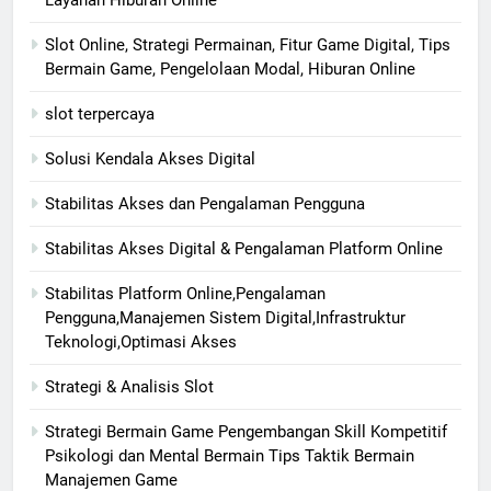
Layanan Hiburan Online
Slot Online, Strategi Permainan, Fitur Game Digital, Tips
Bermain Game, Pengelolaan Modal, Hiburan Online
slot terpercaya
Solusi Kendala Akses Digital
Stabilitas Akses dan Pengalaman Pengguna
Stabilitas Akses Digital & Pengalaman Platform Online
Stabilitas Platform Online,Pengalaman
Pengguna,Manajemen Sistem Digital,Infrastruktur
Teknologi,Optimasi Akses
Strategi & Analisis Slot
Strategi Bermain Game Pengembangan Skill Kompetitif
Psikologi dan Mental Bermain Tips Taktik Bermain
Manajemen Game