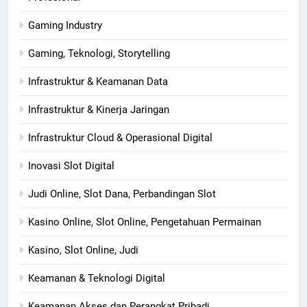
Gaming Industry
Gaming, Teknologi, Storytelling
Infrastruktur & Keamanan Data
Infrastruktur & Kinerja Jaringan
Infrastruktur Cloud & Operasional Digital
Inovasi Slot Digital
Judi Online, Slot Dana, Perbandingan Slot
Kasino Online, Slot Online, Pengetahuan Permainan
Kasino, Slot Online, Judi
Keamanan & Teknologi Digital
Keamanan Akses dan Perangkat Pribadi