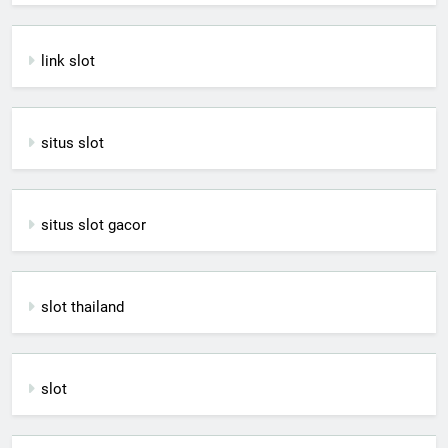
link slot
situs slot
situs slot gacor
slot thailand
slot