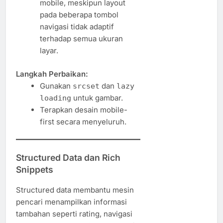
mobile, meskipun layout
pada beberapa tombol
navigasi tidak adaptif
terhadap semua ukuran
layar.
Langkah Perbaikan:
Gunakan
dan
srcset
lazy
untuk gambar.
loading
Terapkan desain mobile-
first secara menyeluruh.
Structured Data dan Rich
Snippets
Structured data membantu mesin
pencari menampilkan informasi
tambahan seperti rating, navigasi