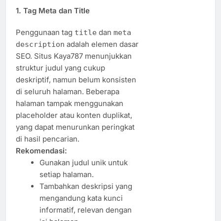
1.
Tag Meta dan Title
Penggunaan tag
dan
title
meta
adalah elemen dasar
description
SEO. Situs Kaya787 menunjukkan
struktur judul yang cukup
deskriptif, namun belum konsisten
di seluruh halaman. Beberapa
halaman tampak menggunakan
placeholder atau konten duplikat,
yang dapat menurunkan peringkat
di hasil pencarian.
Rekomendasi:
Gunakan judul unik untuk
setiap halaman.
Tambahkan deskripsi yang
mengandung kata kunci
informatif, relevan dengan