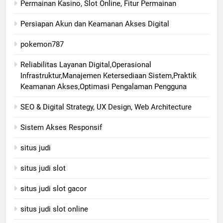
Permainan Kasino, Slot Online, Fitur Permainan
Persiapan Akun dan Keamanan Akses Digital
pokemon787
Reliabilitas Layanan Digital,Operasional
Infrastruktur,Manajemen Ketersediaan Sistem,Praktik
Keamanan Akses,Optimasi Pengalaman Pengguna
SEO & Digital Strategy, UX Design, Web Architecture
Sistem Akses Responsif
situs judi
situs judi slot
situs judi slot gacor
situs judi slot online