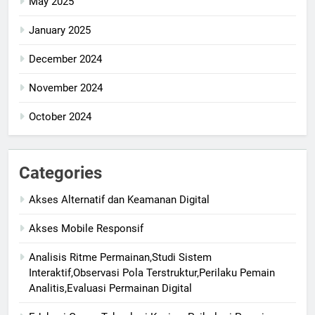
May 2025
January 2025
December 2024
November 2024
October 2024
Categories
Akses Alternatif dan Keamanan Digital
Akses Mobile Responsif
Analisis Ritme Permainan,Studi Sistem
Interaktif,Observasi Pola Terstruktur,Perilaku Pemain
Analitis,Evaluasi Permainan Digital