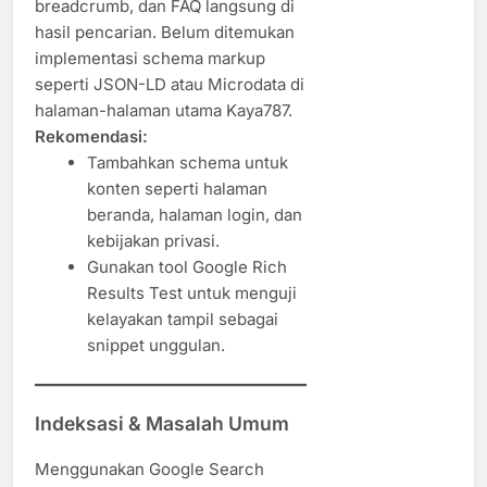
breadcrumb, dan FAQ langsung di
hasil pencarian. Belum ditemukan
implementasi schema markup
seperti JSON-LD atau Microdata di
halaman-halaman utama Kaya787.
Rekomendasi:
Tambahkan schema untuk
konten seperti halaman
beranda, halaman login, dan
kebijakan privasi.
Gunakan tool Google Rich
Results Test untuk menguji
kelayakan tampil sebagai
snippet unggulan.
Indeksasi & Masalah Umum
Menggunakan Google Search