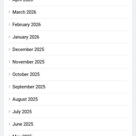
March 2026
February 2026
January 2026
December 2025
November 2025
October 2025
September 2025
August 2025
July 2025
June 2025