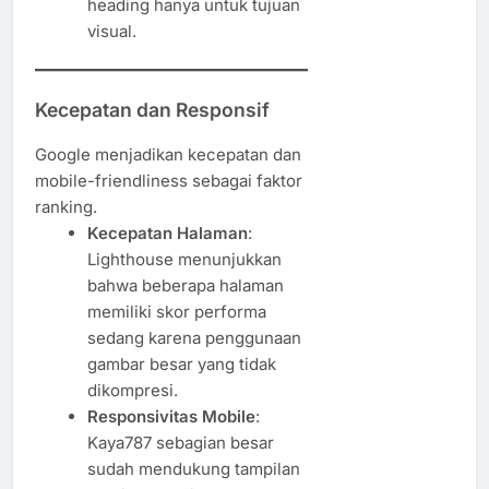
heading hanya untuk tujuan
visual.
Kecepatan dan Responsif
Google menjadikan kecepatan dan
mobile-friendliness sebagai faktor
ranking.
Kecepatan Halaman
:
Lighthouse menunjukkan
bahwa beberapa halaman
memiliki skor performa
sedang karena penggunaan
gambar besar yang tidak
dikompresi.
Responsivitas Mobile
:
Kaya787 sebagian besar
sudah mendukung tampilan