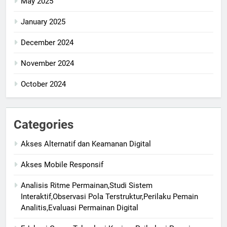
May 2025
January 2025
December 2024
November 2024
October 2024
Categories
Akses Alternatif dan Keamanan Digital
Akses Mobile Responsif
Analisis Ritme Permainan,Studi Sistem
Interaktif,Observasi Pola Terstruktur,Perilaku Pemain
Analitis,Evaluasi Permainan Digital