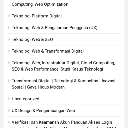
Computing, Web Optimization
Teknologi Platform Digital
Teknologi Web & Pengalaman Pengguna (UX)
Teknologi Web & SEO
Teknologi Web & Transformasi Digital
Teknologi Web, Infrastruktur Digital, Cloud Computing,
SEO & Web Performance, Studi Kasus Teknologi
Transformasi Digital | Teknologi & Komunitas | Inovasi
Sosial | Gaya Hidup Modern
Uncategorized
UX Design & Pengembangan Web
Verifikasi dan Keamanan Akun Panduan Akses Login