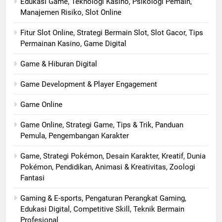
Edukasi Game, Teknologi Kasino, Psikologi Pemain,
Manajemen Risiko, Slot Online
Fitur Slot Online, Strategi Bermain Slot, Slot Gacor, Tips
Permainan Kasino, Game Digital
Game & Hiburan Digital
Game Development & Player Engagement
Game Online
Game Online, Strategi Game, Tips & Trik, Panduan
Pemula, Pengembangan Karakter
Game, Strategi Pokémon, Desain Karakter, Kreatif, Dunia
Pokémon, Pendidikan, Animasi & Kreativitas, Zoologi
Fantasi
Gaming & E-sports, Pengaturan Perangkat Gaming,
Edukasi Digital, Competitive Skill, Teknik Bermain
Profesional