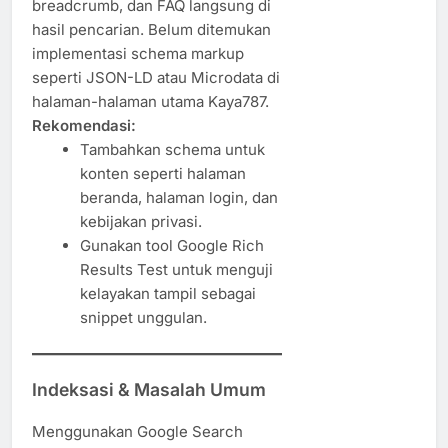
breadcrumb, dan FAQ langsung di
hasil pencarian. Belum ditemukan
implementasi schema markup
seperti JSON-LD atau Microdata di
halaman-halaman utama Kaya787.
Rekomendasi:
Tambahkan schema untuk
konten seperti halaman
beranda, halaman login, dan
kebijakan privasi.
Gunakan tool Google Rich
Results Test untuk menguji
kelayakan tampil sebagai
snippet unggulan.
Indeksasi & Masalah Umum
Menggunakan Google Search