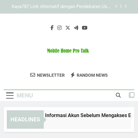
Skip
LAE138 Link Alternatif dan Dukungan Sistem yang
to
Lebih Responsif
content
Cara Mengatasi Kendala Akses Slot Lebah4D
dengan Langkah Sederhana
Cara Menyiapkan Informasi Akun Sebelum
Mengakses Edwinslot Alternatif dengan Aman
dan Teratur
Kaya787 Link Alternatif dengan Pendekatan User
Friendly untuk Akses yang Lebih Nyaman
LAE138 Link Alternatif dan Dukungan Sistem yang
Lebih Responsif
Mobile Home
Ikuti Diskusi Dan Temukan Tips Tentang
Cara Mengatasi Kendala Akses Slot Lebah4D
NEWSLETTER
RANDOM NEWS
Pro Talk
dengan Langkah Sederhana
Rumah Mobil Di Mobile Home Pro Talk.
MENU
ara Menyiapkan Informasi Akun Sebelum Mengakses Edwinslot
HEADLINES
 Months Ago