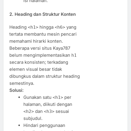
isi halaman.
2.
Heading dan Struktur Konten
Heading
hingga
yang
<h1>
<h6>
tertata membantu mesin pencari
memahami hirarki konten.
Beberapa versi situs Kaya787
belum mengimplementasikan
h1
secara konsisten; terkadang
elemen visual besar tidak
dibungkus dalam struktur heading
semestinya.
Solusi:
Gunakan satu
per
<h1>
halaman, diikuti dengan
dan
sesuai
<h2>
<h3>
subjudul.
Hindari penggunaan