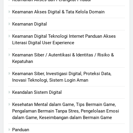
Keamanan Akses Digital & Tata Kelola Domain
Keamanan Digital
Keamanan Digital Teknologi Internet Panduan Akses
Literasi Digital User Experience
Keamanan Siber / Autentikasi & Identitas / Risiko &
Kepatuhan
Keamanan Siber, Investigasi Digital, Proteksi Data,
Inovasi Teknologi, Sistem Login Aman
Keandalan Sistem Digital
Kesehatan Mental dalam Game, Tips Bermain Game,
Pengalaman Bermain Tanpa Stres, Pengelolaan Emosi
dalam Game, Keseimbangan dalam Bermain Game
Panduan