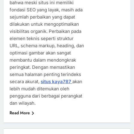
bahwa meski situs ini memiliki
fondasi SEO yang layak, masih ada
sejumlah perbaikan yang dapat
dilakukan untuk mengoptimalkan
visibilitas organik. Perbaikan pada
elemen teknis seperti struktur
URL, schema markup, heading, dan
optimasi gambar akan sangat
membantu dalam mendongkrak
peringkat. Dengan memastikan
semua halaman penting terindeks
secara akurat,
situs kaya787
akan
lebih mudah ditemukan oleh
pengguna dari berbagai perangkat
dan wilayah.
Read More