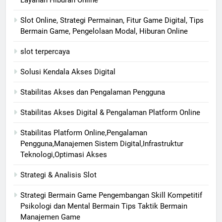
Layanan Hiburan Online
Slot Online, Strategi Permainan, Fitur Game Digital, Tips
Bermain Game, Pengelolaan Modal, Hiburan Online
slot terpercaya
Solusi Kendala Akses Digital
Stabilitas Akses dan Pengalaman Pengguna
Stabilitas Akses Digital & Pengalaman Platform Online
Stabilitas Platform Online,Pengalaman
Pengguna,Manajemen Sistem Digital,Infrastruktur
Teknologi,Optimasi Akses
Strategi & Analisis Slot
Strategi Bermain Game Pengembangan Skill Kompetitif
Psikologi dan Mental Bermain Tips Taktik Bermain
Manajemen Game