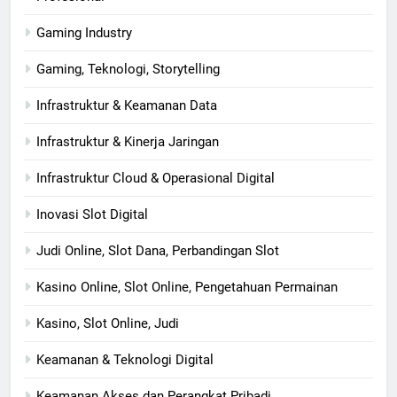
Gaming Industry
Gaming, Teknologi, Storytelling
Infrastruktur & Keamanan Data
Infrastruktur & Kinerja Jaringan
Infrastruktur Cloud & Operasional Digital
Inovasi Slot Digital
Judi Online, Slot Dana, Perbandingan Slot
Kasino Online, Slot Online, Pengetahuan Permainan
Kasino, Slot Online, Judi
Keamanan & Teknologi Digital
Keamanan Akses dan Perangkat Pribadi