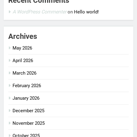
Recent Comments
A WordPress Commenter
on
Hello world!
Archives
May 2026
April 2026
March 2026
February 2026
January 2026
December 2025
November 2025
October 2025