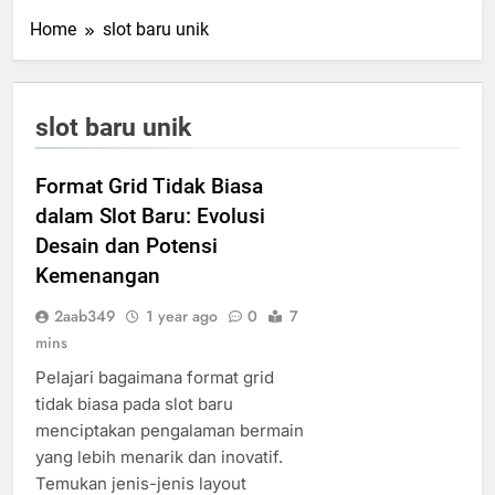
Home
slot baru unik
slot baru unik
Format Grid Tidak Biasa
dalam Slot Baru: Evolusi
Desain dan Potensi
Kemenangan
2aab349
1 year ago
0
7
mins
Pelajari bagaimana format grid
tidak biasa pada slot baru
menciptakan pengalaman bermain
yang lebih menarik dan inovatif.
Temukan jenis-jenis layout