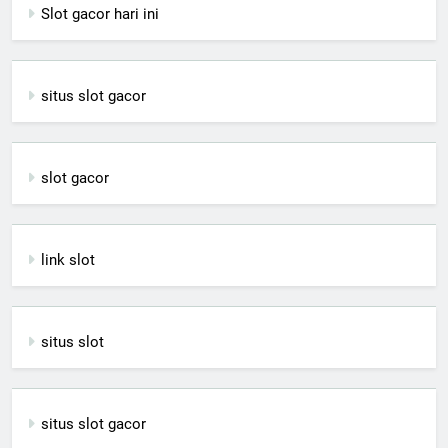
Slot gacor hari ini
situs slot gacor
slot gacor
link slot
situs slot
situs slot gacor