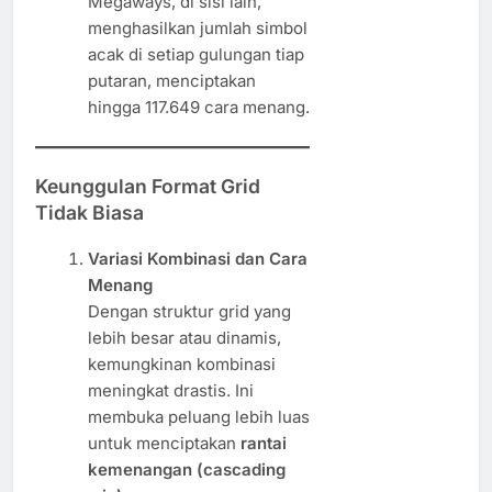
Megaways, di sisi lain,
menghasilkan jumlah simbol
acak di setiap gulungan tiap
putaran, menciptakan
hingga 117.649 cara menang.
Keunggulan Format Grid
Tidak Biasa
Variasi Kombinasi dan Cara
Menang
Dengan struktur grid yang
lebih besar atau dinamis,
kemungkinan kombinasi
meningkat drastis. Ini
membuka peluang lebih luas
untuk menciptakan
rantai
kemenangan (cascading