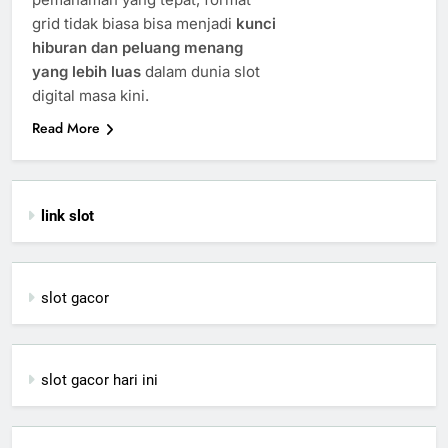
grid tidak biasa bisa menjadi
kunci
hiburan dan peluang menang
yang lebih luas
dalam dunia slot
digital masa kini.
Read More
link slot
slot gacor
slot gacor hari ini