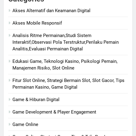
Akses Alternatif dan Keamanan Digital
Akses Mobile Responsif
Analisis Ritme Permainan,Studi Sistem
Interaktif,Observasi Pola Terstruktur,Perilaku Pemain
Analitis,Evaluasi Permainan Digital
Edukasi Game, Teknologi Kasino, Psikologi Pemain,
Manajemen Risiko, Slot Online
Fitur Slot Online, Strategi Bermain Slot, Slot Gacor, Tips
Permainan Kasino, Game Digital
Game & Hiburan Digital
Game Development & Player Engagement
Game Online