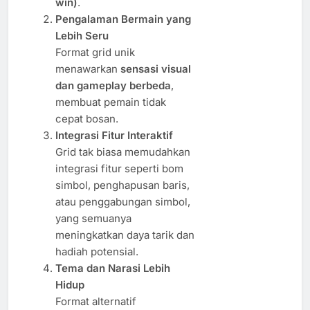
win)
.
Pengalaman Bermain yang
Lebih Seru
Format grid unik
menawarkan
sensasi visual
dan gameplay berbeda
,
membuat pemain tidak
cepat bosan.
Integrasi Fitur Interaktif
Grid tak biasa memudahkan
integrasi fitur seperti bom
simbol, penghapusan baris,
atau penggabungan simbol,
yang semuanya
meningkatkan daya tarik dan
hadiah potensial.
Tema dan Narasi Lebih
Hidup
Format alternatif