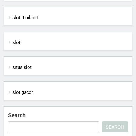
slot thailand
slot
situs slot
slot gacor
Search
SEARCH