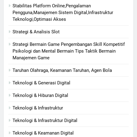
Stabilitas Platform Online,Pengalaman
Pengguna,Manajemen Sistem Digital,Infrastruktur
Teknologi,Optimasi Akses
Strategi & Analisis Slot
Strategi Bermain Game Pengembangan Skill Kompetitif
Psikologi dan Mental Bermain Tips Taktik Bermain
Manajemen Game
Taruhan Olahraga, Keamanan Taruhan, Agen Bola
Teknologi & Generasi Digital
Teknologi & Hiburan Digital
Teknologi & Infrastruktur
Teknologi & Infrastruktur Digital
Teknologi & Keamanan Digital