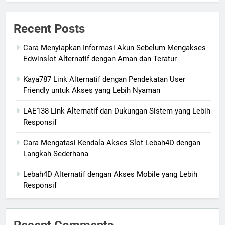
Recent Posts
Cara Menyiapkan Informasi Akun Sebelum Mengakses
Edwinslot Alternatif dengan Aman dan Teratur
Kaya787 Link Alternatif dengan Pendekatan User
Friendly untuk Akses yang Lebih Nyaman
LAE138 Link Alternatif dan Dukungan Sistem yang Lebih
Responsif
Cara Mengatasi Kendala Akses Slot Lebah4D dengan
Langkah Sederhana
Lebah4D Alternatif dengan Akses Mobile yang Lebih
Responsif