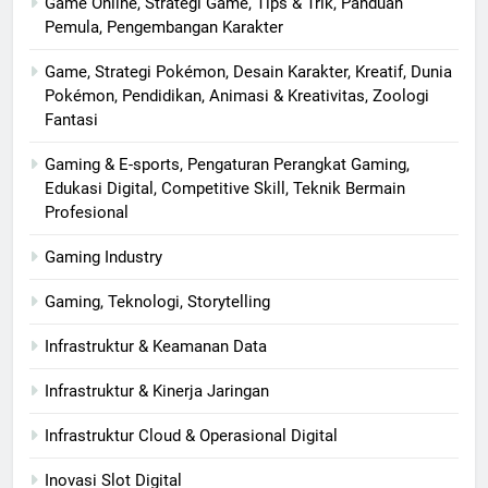
Game Online, Strategi Game, Tips & Trik, Panduan
Pemula, Pengembangan Karakter
Game, Strategi Pokémon, Desain Karakter, Kreatif, Dunia
Pokémon, Pendidikan, Animasi & Kreativitas, Zoologi
Fantasi
Gaming & E-sports, Pengaturan Perangkat Gaming,
Edukasi Digital, Competitive Skill, Teknik Bermain
Profesional
Gaming Industry
Gaming, Teknologi, Storytelling
Infrastruktur & Keamanan Data
Infrastruktur & Kinerja Jaringan
Infrastruktur Cloud & Operasional Digital
Inovasi Slot Digital