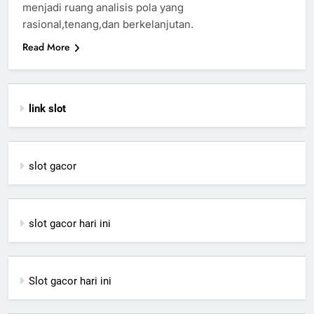
menjadi ruang analisis pola yang
rasional,tenang,dan berkelanjutan.
Read More
link slot
slot gacor
slot gacor hari ini
Slot gacor hari ini