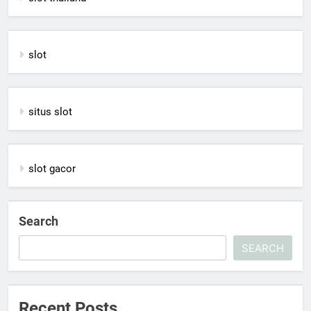
slot
situs slot
slot gacor
Search
SEARCH
Recent Posts