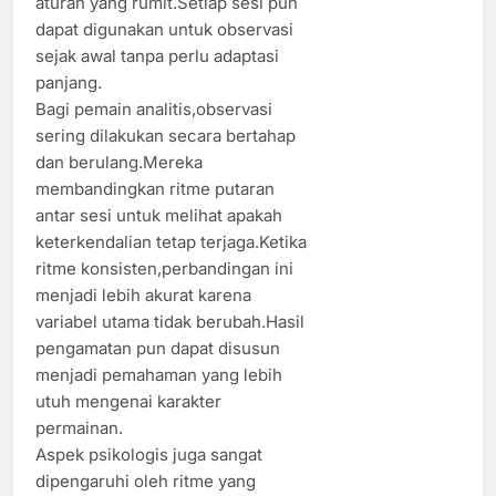
aturan yang rumit.Setiap sesi pun
dapat digunakan untuk observasi
sejak awal tanpa perlu adaptasi
panjang.
Bagi pemain analitis,observasi
sering dilakukan secara bertahap
dan berulang.Mereka
membandingkan ritme putaran
antar sesi untuk melihat apakah
keterkendalian tetap terjaga.Ketika
ritme konsisten,perbandingan ini
menjadi lebih akurat karena
variabel utama tidak berubah.Hasil
pengamatan pun dapat disusun
menjadi pemahaman yang lebih
utuh mengenai karakter
permainan.
Aspek psikologis juga sangat
dipengaruhi oleh ritme yang