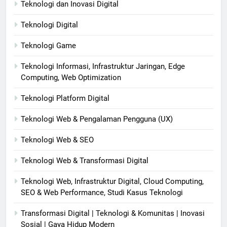
Teknologi dan Inovasi Digital
Teknologi Digital
Teknologi Game
Teknologi Informasi, Infrastruktur Jaringan, Edge
Computing, Web Optimization
Teknologi Platform Digital
Teknologi Web & Pengalaman Pengguna (UX)
Teknologi Web & SEO
Teknologi Web & Transformasi Digital
Teknologi Web, Infrastruktur Digital, Cloud Computing,
SEO & Web Performance, Studi Kasus Teknologi
Transformasi Digital | Teknologi & Komunitas | Inovasi
Sosial | Gaya Hidup Modern