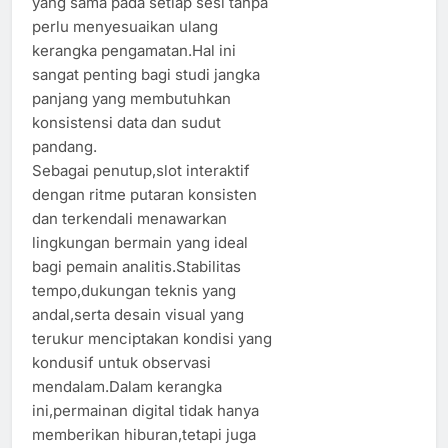
yang sama pada setiap sesi tanpa
perlu menyesuaikan ulang
kerangka pengamatan.Hal ini
sangat penting bagi studi jangka
panjang yang membutuhkan
konsistensi data dan sudut
pandang.
Sebagai penutup,slot interaktif
dengan ritme putaran konsisten
dan terkendali menawarkan
lingkungan bermain yang ideal
bagi pemain analitis.Stabilitas
tempo,dukungan teknis yang
andal,serta desain visual yang
terukur menciptakan kondisi yang
kondusif untuk observasi
mendalam.Dalam kerangka
ini,permainan digital tidak hanya
memberikan hiburan,tetapi juga