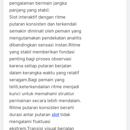
pengalaman bermain jangka
panjang yang stabil.
Slot interaktif dengan ritme
putaran konsisten dan terkendali
semakin diminati oleh pemain yang
mengutamakan pendekatan analitis
dibandingkan sensasi instan.Ritme
yang stabil memberikan fondasi
penting bagi proses observasi
karena setiap putaran berjalan
dalam kerangka waktu yang relatif
seragam.Bagi pemain yang
teliti,keterkendalian ritme menjadi
kunci untuk memahami struktur
permainan secara lebih mendalam.
Ritme putaran konsisten berarti
durasi antar putaran
slot
tidak
mengalami fluktuasi
ekstrem.Transisi visual berjalan