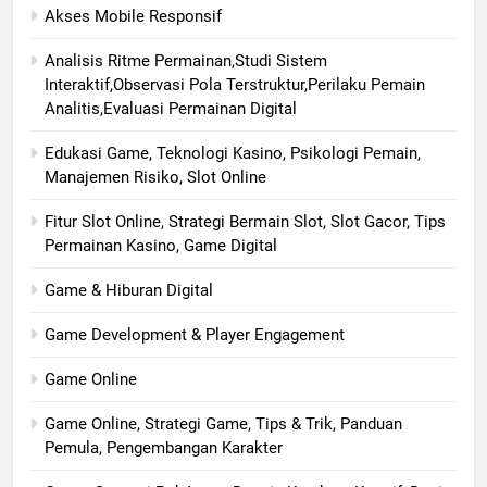
Akses Mobile Responsif
Analisis Ritme Permainan,Studi Sistem
Interaktif,Observasi Pola Terstruktur,Perilaku Pemain
Analitis,Evaluasi Permainan Digital
Edukasi Game, Teknologi Kasino, Psikologi Pemain,
Manajemen Risiko, Slot Online
Fitur Slot Online, Strategi Bermain Slot, Slot Gacor, Tips
Permainan Kasino, Game Digital
Game & Hiburan Digital
Game Development & Player Engagement
Game Online
Game Online, Strategi Game, Tips & Trik, Panduan
Pemula, Pengembangan Karakter