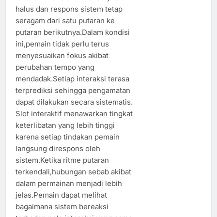
halus dan respons sistem tetap
seragam dari satu putaran ke
putaran berikutnya.Dalam kondisi
ini,pemain tidak perlu terus
menyesuaikan fokus akibat
perubahan tempo yang
mendadak.Setiap interaksi terasa
terprediksi sehingga pengamatan
dapat dilakukan secara sistematis.
Slot interaktif menawarkan tingkat
keterlibatan yang lebih tinggi
karena setiap tindakan pemain
langsung direspons oleh
sistem.Ketika ritme putaran
terkendali,hubungan sebab akibat
dalam permainan menjadi lebih
jelas.Pemain dapat melihat
bagaimana sistem bereaksi