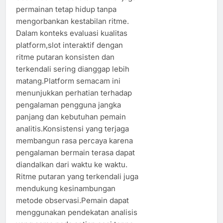
permainan tetap hidup tanpa
mengorbankan kestabilan ritme.
Dalam konteks evaluasi kualitas
platform,slot interaktif dengan
ritme putaran konsisten dan
terkendali sering dianggap lebih
matang.Platform semacam ini
menunjukkan perhatian terhadap
pengalaman pengguna jangka
panjang dan kebutuhan pemain
analitis.Konsistensi yang terjaga
membangun rasa percaya karena
pengalaman bermain terasa dapat
diandalkan dari waktu ke waktu.
Ritme putaran yang terkendali juga
mendukung kesinambungan
metode observasi.Pemain dapat
menggunakan pendekatan analisis