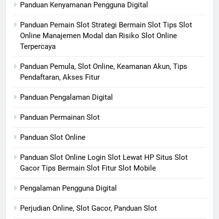
Panduan Kenyamanan Pengguna Digital
Panduan Pemain Slot Strategi Bermain Slot Tips Slot
Online Manajemen Modal dan Risiko Slot Online
Terpercaya
Panduan Pemula, Slot Online, Keamanan Akun, Tips
Pendaftaran, Akses Fitur
Panduan Pengalaman Digital
Panduan Permainan Slot
Panduan Slot Online
Panduan Slot Online Login Slot Lewat HP Situs Slot
Gacor Tips Bermain Slot Fitur Slot Mobile
Pengalaman Pengguna Digital
Perjudian Online, Slot Gacor, Panduan Slot