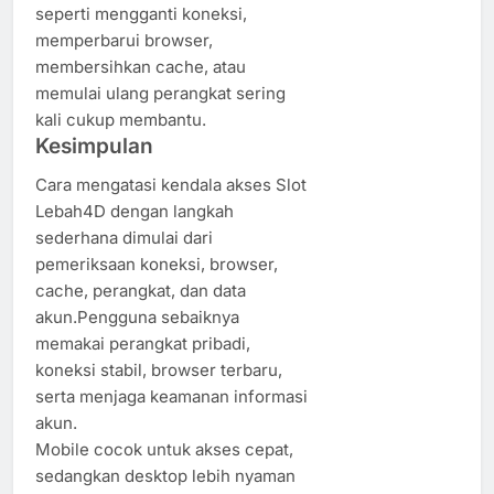
seperti mengganti koneksi,
memperbarui browser,
membersihkan cache, atau
memulai ulang perangkat sering
kali cukup membantu.
Kesimpulan
Cara mengatasi kendala akses Slot
Lebah4D dengan langkah
sederhana dimulai dari
pemeriksaan koneksi, browser,
cache, perangkat, dan data
akun.Pengguna sebaiknya
memakai perangkat pribadi,
koneksi stabil, browser terbaru,
serta menjaga keamanan informasi
akun.
Mobile cocok untuk akses cepat,
sedangkan desktop lebih nyaman