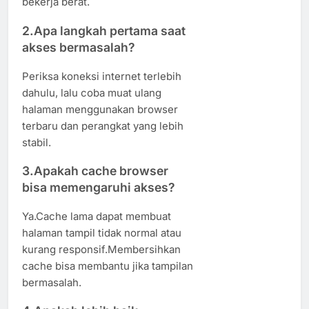
bekerja berat.
2.Apa langkah pertama saat
akses bermasalah?
Periksa koneksi internet terlebih
dahulu, lalu coba muat ulang
halaman menggunakan browser
terbaru dan perangkat yang lebih
stabil.
3.Apakah cache browser
bisa memengaruhi akses?
Ya.Cache lama dapat membuat
halaman tampil tidak normal atau
kurang responsif.Membersihkan
cache bisa membantu jika tampilan
bermasalah.