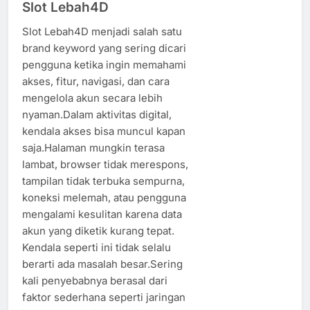
Slot Lebah4D
Slot Lebah4D menjadi salah satu
brand keyword yang sering dicari
pengguna ketika ingin memahami
akses, fitur, navigasi, dan cara
mengelola akun secara lebih
nyaman.Dalam aktivitas digital,
kendala akses bisa muncul kapan
saja.Halaman mungkin terasa
lambat, browser tidak merespons,
tampilan tidak terbuka sempurna,
koneksi melemah, atau pengguna
mengalami kesulitan karena data
akun yang diketik kurang tepat.
Kendala seperti ini tidak selalu
berarti ada masalah besar.Sering
kali penyebabnya berasal dari
faktor sederhana seperti jaringan