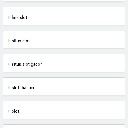
link slot
situs slot
situs slot gacor
slot thailand
slot