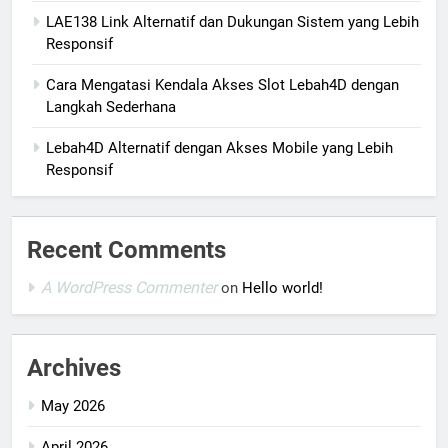
LAE138 Link Alternatif dan Dukungan Sistem yang Lebih
Responsif
Cara Mengatasi Kendala Akses Slot Lebah4D dengan
Langkah Sederhana
Lebah4D Alternatif dengan Akses Mobile yang Lebih
Responsif
Recent Comments
A WordPress Commenter
on
Hello world!
Archives
May 2026
April 2026