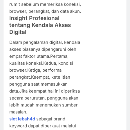
rumit sebelum memeriksa koneksi,
browser, perangkat, dan data akun.
Insight Profesional
tentang Kendala Akses
Digital
Dalam pengalaman digital, kendala
akses biasanya dipengaruhi oleh
empat faktor utama.Pertama,
kualitas koneksi.Kedua, kondisi
browser.Ketiga, performa
perangkat.Keempat, ketelitian
pengguna saat memasukkan
data.Jika keempat hal ini diperiksa
secara berurutan, pengguna akan
lebih mudah menemukan sumber
masalah.
slot lebah4d
sebagai brand
keyword dapat diperkuat melalui