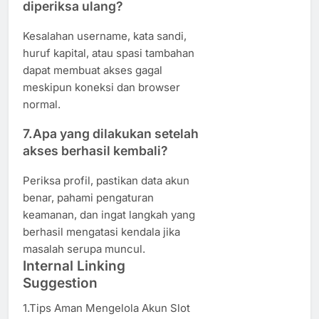
diperiksa ulang?
Kesalahan username, kata sandi,
huruf kapital, atau spasi tambahan
dapat membuat akses gagal
meskipun koneksi dan browser
normal.
7.Apa yang dilakukan setelah
akses berhasil kembali?
Periksa profil, pastikan data akun
benar, pahami pengaturan
keamanan, dan ingat langkah yang
berhasil mengatasi kendala jika
masalah serupa muncul.
Internal Linking
Suggestion
1.Tips Aman Mengelola Akun Slot