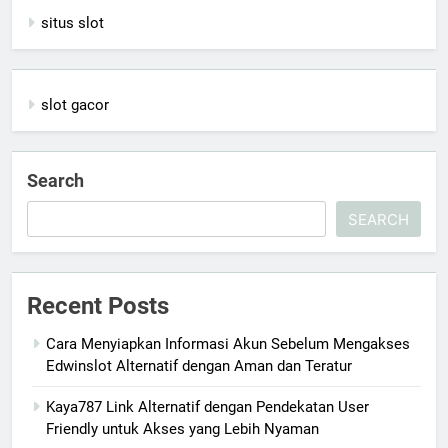
situs slot
slot gacor
Search
SEARCH
Recent Posts
Cara Menyiapkan Informasi Akun Sebelum Mengakses
Edwinslot Alternatif dengan Aman dan Teratur
Kaya787 Link Alternatif dengan Pendekatan User
Friendly untuk Akses yang Lebih Nyaman