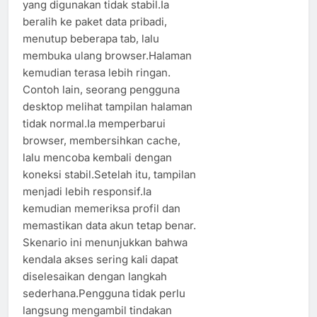
yang digunakan tidak stabil.Ia
beralih ke paket data pribadi,
menutup beberapa tab, lalu
membuka ulang browser.Halaman
kemudian terasa lebih ringan.
Contoh lain, seorang pengguna
desktop melihat tampilan halaman
tidak normal.Ia memperbarui
browser, membersihkan cache,
lalu mencoba kembali dengan
koneksi stabil.Setelah itu, tampilan
menjadi lebih responsif.Ia
kemudian memeriksa profil dan
memastikan data akun tetap benar.
Skenario ini menunjukkan bahwa
kendala akses sering kali dapat
diselesaikan dengan langkah
sederhana.Pengguna tidak perlu
langsung mengambil tindakan