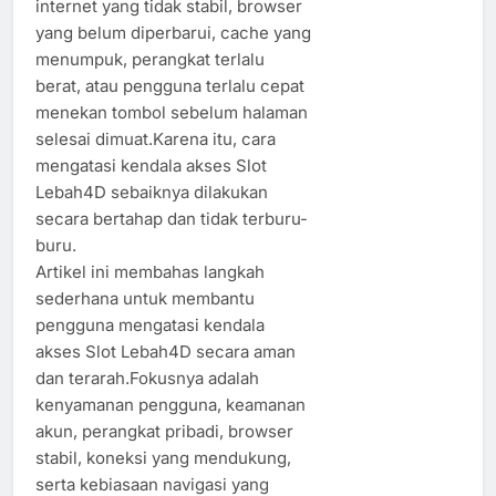
internet yang tidak stabil, browser
yang belum diperbarui, cache yang
menumpuk, perangkat terlalu
berat, atau pengguna terlalu cepat
menekan tombol sebelum halaman
selesai dimuat.Karena itu, cara
mengatasi kendala akses Slot
Lebah4D sebaiknya dilakukan
secara bertahap dan tidak terburu-
buru.
Artikel ini membahas langkah
sederhana untuk membantu
pengguna mengatasi kendala
akses Slot Lebah4D secara aman
dan terarah.Fokusnya adalah
kenyamanan pengguna, keamanan
akun, perangkat pribadi, browser
stabil, koneksi yang mendukung,
serta kebiasaan navigasi yang