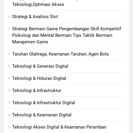
Teknologi,Optimasi Akses
Strategi & Analisis Slot
Strategi Bermain Game Pengembangan Skill Kompetitif
Psikologi dan Mental Bermain Tips Taktik Bermain
Manajemen Game
Taruhan Olahraga, Keamanan Taruhan, Agen Bola
Teknologi & Generasi Digital
Teknologi & Hiburan Digital
Teknologi & Infrastruktur
Teknologi & Infrastruktur Digital
Teknologi & Keamanan Digital
Teknologi Akses Digital & Keamanan Peramban