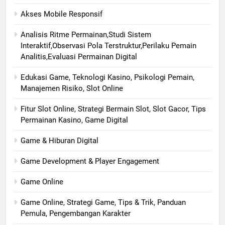
Akses Mobile Responsif
Analisis Ritme Permainan,Studi Sistem
Interaktif,Observasi Pola Terstruktur,Perilaku Pemain
Analitis,Evaluasi Permainan Digital
Edukasi Game, Teknologi Kasino, Psikologi Pemain,
Manajemen Risiko, Slot Online
Fitur Slot Online, Strategi Bermain Slot, Slot Gacor, Tips
Permainan Kasino, Game Digital
Game & Hiburan Digital
Game Development & Player Engagement
Game Online
Game Online, Strategi Game, Tips & Trik, Panduan
Pemula, Pengembangan Karakter