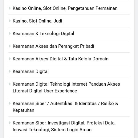
Kasino Online, Slot Online, Pengetahuan Permainan
Kasino, Slot Online, Judi
Keamanan & Teknologi Digital
Keamanan Akses dan Perangkat Pribadi
Keamanan Akses Digital & Tata Kelola Domain
Keamanan Digital
Keamanan Digital Teknologi Internet Panduan Akses
Literasi Digital User Experience
Keamanan Siber / Autentikasi & Identitas / Risiko &
Kepatuhan
Keamanan Siber, Investigasi Digital, Proteksi Data,
Inovasi Teknologi, Sistem Login Aman