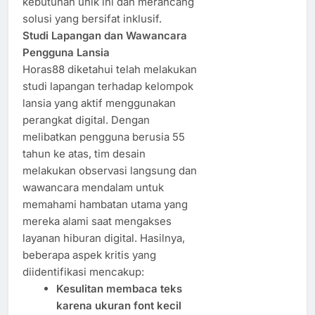
kebutuhan unik ini dan merancang
solusi yang bersifat inklusif.
Studi Lapangan dan Wawancara
Pengguna Lansia
Horas88 diketahui telah melakukan
studi lapangan terhadap kelompok
lansia yang aktif menggunakan
perangkat digital. Dengan
melibatkan pengguna berusia 55
tahun ke atas, tim desain
melakukan observasi langsung dan
wawancara mendalam untuk
memahami hambatan utama yang
mereka alami saat mengakses
layanan hiburan digital. Hasilnya,
beberapa aspek kritis yang
diidentifikasi mencakup:
Kesulitan membaca teks
karena ukuran font kecil