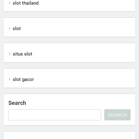
slot thailand
slot
situs slot
slot gacor
Search
SEARCH