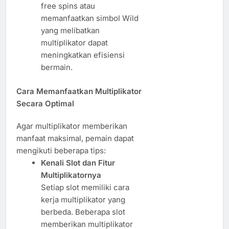
free spins atau
memanfaatkan simbol Wild
yang melibatkan
multiplikator dapat
meningkatkan efisiensi
bermain.
Cara Memanfaatkan Multiplikator
Secara Optimal
Agar multiplikator memberikan
manfaat maksimal, pemain dapat
mengikuti beberapa tips:
Kenali Slot dan Fitur
Multiplikatornya
Setiap slot memiliki cara
kerja multiplikator yang
berbeda. Beberapa slot
memberikan multiplikator