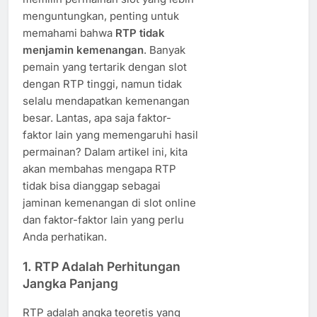
menguntungkan, penting untuk
memahami bahwa
RTP tidak
menjamin kemenangan
. Banyak
pemain yang tertarik dengan slot
dengan RTP tinggi, namun tidak
selalu mendapatkan kemenangan
besar. Lantas, apa saja faktor-
faktor lain yang memengaruhi hasil
permainan? Dalam artikel ini, kita
akan membahas mengapa RTP
tidak bisa dianggap sebagai
jaminan kemenangan di slot online
dan faktor-faktor lain yang perlu
Anda perhatikan.
1.
RTP Adalah Perhitungan
Jangka Panjang
RTP adalah angka teoretis yang