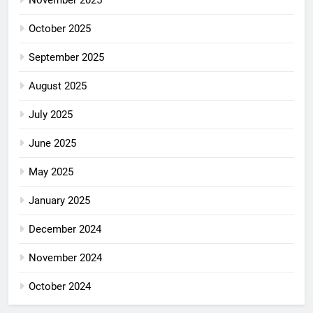
October 2025
September 2025
August 2025
July 2025
June 2025
May 2025
January 2025
December 2024
November 2024
October 2024