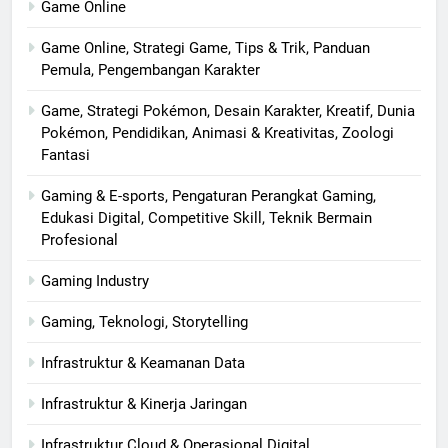
Game Online
Game Online, Strategi Game, Tips & Trik, Panduan
Pemula, Pengembangan Karakter
Game, Strategi Pokémon, Desain Karakter, Kreatif, Dunia
Pokémon, Pendidikan, Animasi & Kreativitas, Zoologi
Fantasi
Gaming & E-sports, Pengaturan Perangkat Gaming,
Edukasi Digital, Competitive Skill, Teknik Bermain
Profesional
Gaming Industry
Gaming, Teknologi, Storytelling
Infrastruktur & Keamanan Data
Infrastruktur & Kinerja Jaringan
Infrastruktur Cloud & Operasional Digital