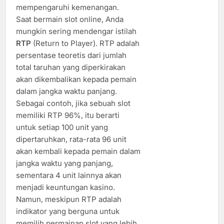
mempengaruhi kemenangan.
Saat bermain slot online, Anda
mungkin sering mendengar istilah
RTP
(Return to Player). RTP adalah
persentase teoretis dari jumlah
total taruhan yang diperkirakan
akan dikembalikan kepada pemain
dalam jangka waktu panjang.
Sebagai contoh, jika sebuah slot
memiliki RTP 96%, itu berarti
untuk setiap 100 unit yang
dipertaruhkan, rata-rata 96 unit
akan kembali kepada pemain dalam
jangka waktu yang panjang,
sementara 4 unit lainnya akan
menjadi keuntungan kasino.
Namun, meskipun RTP adalah
indikator yang berguna untuk
memilih permainan slot yang lebih