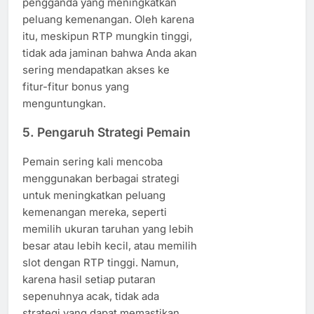
pengganda yang meningkatkan
peluang kemenangan. Oleh karena
itu, meskipun RTP mungkin tinggi,
tidak ada jaminan bahwa Anda akan
sering mendapatkan akses ke
fitur-fitur bonus yang
menguntungkan.
5.
Pengaruh Strategi Pemain
Pemain sering kali mencoba
menggunakan berbagai strategi
untuk meningkatkan peluang
kemenangan mereka, seperti
memilih ukuran taruhan yang lebih
besar atau lebih kecil, atau memilih
slot dengan RTP tinggi. Namun,
karena hasil setiap putaran
sepenuhnya acak, tidak ada
strategi yang dapat memastikan