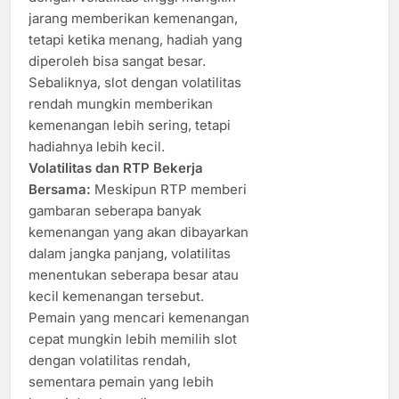
jarang memberikan kemenangan,
tetapi ketika menang, hadiah yang
diperoleh bisa sangat besar.
Sebaliknya, slot dengan volatilitas
rendah mungkin memberikan
kemenangan lebih sering, tetapi
hadiahnya lebih kecil.
Volatilitas dan RTP Bekerja
Bersama:
Meskipun RTP memberi
gambaran seberapa banyak
kemenangan yang akan dibayarkan
dalam jangka panjang, volatilitas
menentukan seberapa besar atau
kecil kemenangan tersebut.
Pemain yang mencari kemenangan
cepat mungkin lebih memilih slot
dengan volatilitas rendah,
sementara pemain yang lebih