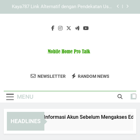
Skip
LAE138 Link Alternatif dan Dukungan Sistem yang
to
Lebih Responsif
content
Cara Mengatasi Kendala Akses Slot Lebah4D
dengan Langkah Sederhana
Cara Menyiapkan Informasi Akun Sebelum
Mengakses Edwinslot Alternatif dengan Aman
dan Teratur
Kaya787 Link Alternatif dengan Pendekatan User
Friendly untuk Akses yang Lebih Nyaman
LAE138 Link Alternatif dan Dukungan Sistem yang
Lebih Responsif
Mobile Home
Ikuti Diskusi Dan Temukan Tips Tentang
Cara Mengatasi Kendala Akses Slot Lebah4D
NEWSLETTER
RANDOM NEWS
Pro Talk
dengan Langkah Sederhana
Rumah Mobil Di Mobile Home Pro Talk.
MENU
ra Menyiapkan Informasi Akun Sebelum Mengakses Edwinslot 
HEADLINES
onths Ago