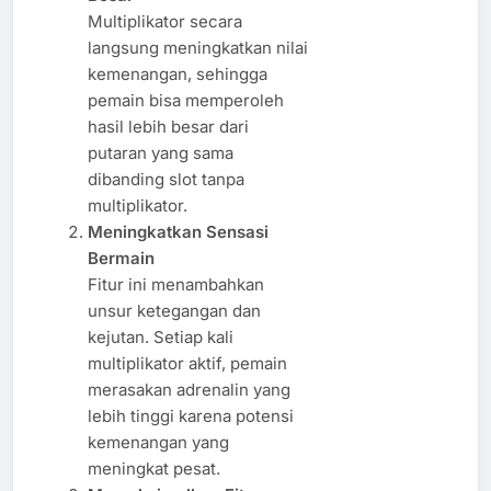
Multiplikator secara
langsung meningkatkan nilai
kemenangan, sehingga
pemain bisa memperoleh
hasil lebih besar dari
putaran yang sama
dibanding slot tanpa
multiplikator.
Meningkatkan Sensasi
Bermain
Fitur ini menambahkan
unsur ketegangan dan
kejutan. Setiap kali
multiplikator aktif, pemain
merasakan adrenalin yang
lebih tinggi karena potensi
kemenangan yang
meningkat pesat.