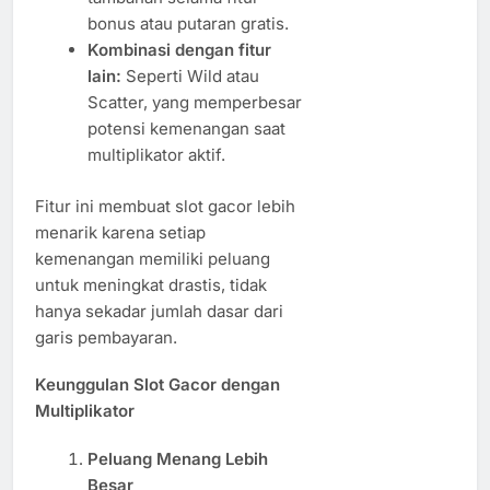
bonus atau putaran gratis.
Kombinasi dengan fitur
lain:
Seperti Wild atau
Scatter, yang memperbesar
potensi kemenangan saat
multiplikator aktif.
Fitur ini membuat slot gacor lebih
menarik karena setiap
kemenangan memiliki peluang
untuk meningkat drastis, tidak
hanya sekadar jumlah dasar dari
garis pembayaran.
Keunggulan Slot Gacor dengan
Multiplikator
Peluang Menang Lebih
Besar