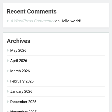
Recent Comments
A WordPress Commenter
on
Hello world!
Archives
May 2026
April 2026
March 2026
February 2026
January 2026
December 2025
November 2025