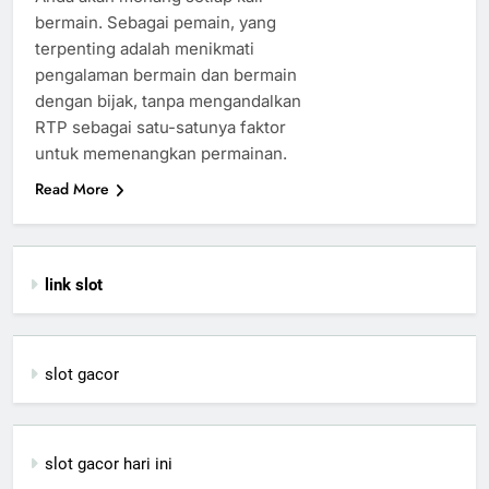
bermain. Sebagai pemain, yang
terpenting adalah menikmati
pengalaman bermain dan bermain
dengan bijak, tanpa mengandalkan
RTP sebagai satu-satunya faktor
untuk memenangkan permainan.
Read More
link slot
slot gacor
slot gacor hari ini