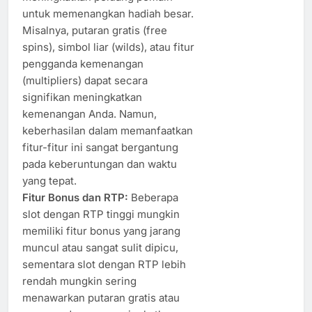
untuk memenangkan hadiah besar.
Misalnya, putaran gratis (free
spins), simbol liar (wilds), atau fitur
pengganda kemenangan
(multipliers) dapat secara
signifikan meningkatkan
kemenangan Anda. Namun,
keberhasilan dalam memanfaatkan
fitur-fitur ini sangat bergantung
pada keberuntungan dan waktu
yang tepat.
Fitur Bonus dan RTP:
Beberapa
slot dengan RTP tinggi mungkin
memiliki fitur bonus yang jarang
muncul atau sangat sulit dipicu,
sementara slot dengan RTP lebih
rendah mungkin sering
menawarkan putaran gratis atau