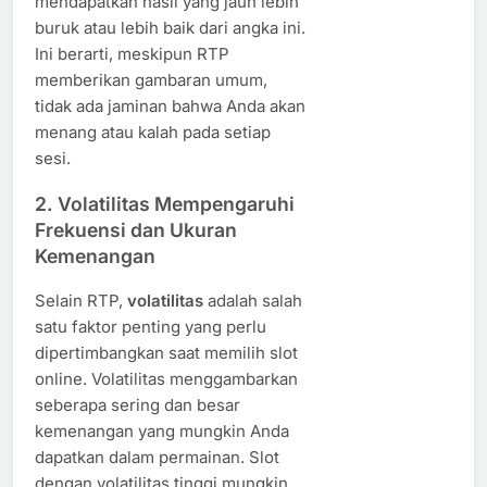
mendapatkan hasil yang jauh lebih
buruk atau lebih baik dari angka ini.
Ini berarti, meskipun RTP
memberikan gambaran umum,
tidak ada jaminan bahwa Anda akan
menang atau kalah pada setiap
sesi.
2.
Volatilitas Mempengaruhi
Frekuensi dan Ukuran
Kemenangan
Selain RTP,
volatilitas
adalah salah
satu faktor penting yang perlu
dipertimbangkan saat memilih slot
online. Volatilitas menggambarkan
seberapa sering dan besar
kemenangan yang mungkin Anda
dapatkan dalam permainan. Slot
dengan volatilitas tinggi mungkin