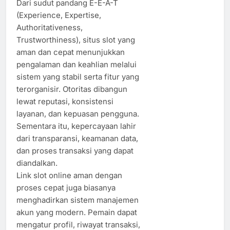
Dari sudut pandang E-E-A-T
(Experience, Expertise,
Authoritativeness,
Trustworthiness), situs slot yang
aman dan cepat menunjukkan
pengalaman dan keahlian melalui
sistem yang stabil serta fitur yang
terorganisir. Otoritas dibangun
lewat reputasi, konsistensi
layanan, dan kepuasan pengguna.
Sementara itu, kepercayaan lahir
dari transparansi, keamanan data,
dan proses transaksi yang dapat
diandalkan.
Link slot online aman dengan
proses cepat juga biasanya
menghadirkan sistem manajemen
akun yang modern. Pemain dapat
mengatur profil, riwayat transaksi,