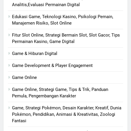
Analitis,Evaluasi Permainan Digital
Edukasi Game, Teknologi Kasino, Psikologi Pemain,
Manajemen Risiko, Slot Online
Fitur Slot Online, Strategi Bermain Slot, Slot Gacor, Tips
Permainan Kasino, Game Digital
Game & Hiburan Digital
Game Development & Player Engagement
Game Online
Game Online, Strategi Game, Tips & Trik, Panduan
Pemula, Pengembangan Karakter
Game, Strategi Pokémon, Desain Karakter, Kreatif, Dunia
Pokémon, Pendidikan, Animasi & Kreativitas, Zoologi
Fantasi