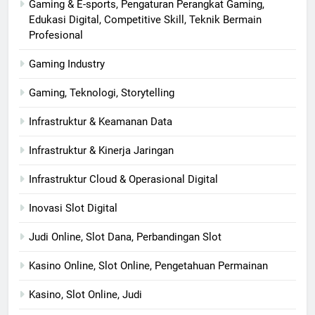
Gaming & E-sports, Pengaturan Perangkat Gaming,
Edukasi Digital, Competitive Skill, Teknik Bermain
Profesional
Gaming Industry
Gaming, Teknologi, Storytelling
Infrastruktur & Keamanan Data
Infrastruktur & Kinerja Jaringan
Infrastruktur Cloud & Operasional Digital
Inovasi Slot Digital
Judi Online, Slot Dana, Perbandingan Slot
Kasino Online, Slot Online, Pengetahuan Permainan
Kasino, Slot Online, Judi