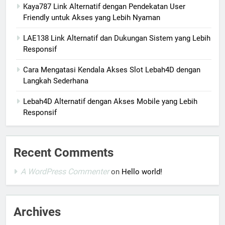
Kaya787 Link Alternatif dengan Pendekatan User
Friendly untuk Akses yang Lebih Nyaman
LAE138 Link Alternatif dan Dukungan Sistem yang Lebih
Responsif
Cara Mengatasi Kendala Akses Slot Lebah4D dengan
Langkah Sederhana
Lebah4D Alternatif dengan Akses Mobile yang Lebih
Responsif
Recent Comments
A WordPress Commenter
on
Hello world!
Archives