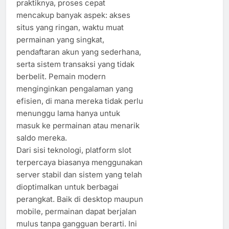
praktiknya, proses cepat
mencakup banyak aspek: akses
situs yang ringan, waktu muat
permainan yang singkat,
pendaftaran akun yang sederhana,
serta sistem transaksi yang tidak
berbelit. Pemain modern
menginginkan pengalaman yang
efisien, di mana mereka tidak perlu
menunggu lama hanya untuk
masuk ke permainan atau menarik
saldo mereka.
Dari sisi teknologi, platform slot
terpercaya biasanya menggunakan
server stabil dan sistem yang telah
dioptimalkan untuk berbagai
perangkat. Baik di desktop maupun
mobile, permainan dapat berjalan
mulus tanpa gangguan berarti. Ini