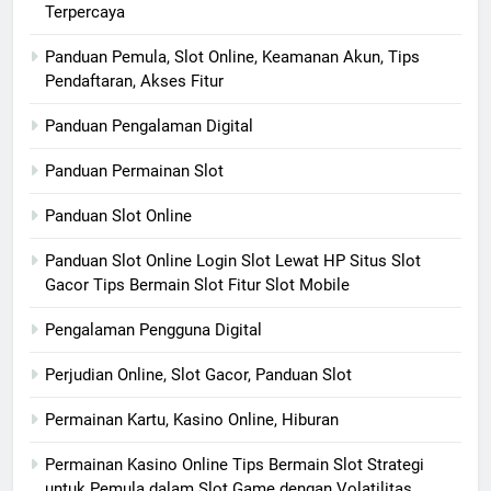
Terpercaya
Panduan Pemula, Slot Online, Keamanan Akun, Tips
Pendaftaran, Akses Fitur
Panduan Pengalaman Digital
Panduan Permainan Slot
Panduan Slot Online
Panduan Slot Online Login Slot Lewat HP Situs Slot
Gacor Tips Bermain Slot Fitur Slot Mobile
Pengalaman Pengguna Digital
Perjudian Online, Slot Gacor, Panduan Slot
Permainan Kartu, Kasino Online, Hiburan
Permainan Kasino Online Tips Bermain Slot Strategi
untuk Pemula dalam Slot Game dengan Volatilitas