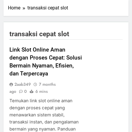
Home
transaksi cepat slot
transaksi cepat slot
Link Slot Online Aman
dengan Proses Cepat: Solusi
Bermain Nyaman, Efisien,
dan Terpercaya
2aab349
7 months
ago
0
6 mins
Temukan link slot online aman
dengan proses cepat yang
menawarkan sistem stabil,
transaksi instan, dan pengalaman
bermain yang nyaman. Panduan