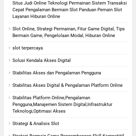
Situs Judi Online Teknologi Permainan Sistem Transaksi
Cepat Pengalaman Bermain Slot Panduan Pemain Slot
Layanan Hiburan Online
Slot Online, Strategi Permainan, Fitur Game Digital, Tips
Bermain Game, Pengelolaan Modal, Hiburan Online
slot terpercaya
Solusi Kendala Akses Digital
Stabilitas Akses dan Pengalaman Pengguna
Stabilitas Akses Digital & Pengalaman Platform Online
Stabilitas Platform Online,Pengalaman
Pengguna,Manajemen Sistem Digital,Infrastruktur
Teknologi,Optimasi Akses
Strategi & Analisis Slot