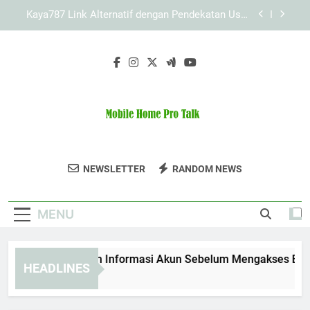
Friendly untuk Akses yang Lebih Nyaman
Skip
LAE138 Link Alternatif dan Dukungan Sistem yang
to
Lebih Responsif
content
Cara Mengatasi Kendala Akses Slot Lebah4D
dengan Langkah Sederhana
Cara Menyiapkan Informasi Akun Sebelum
Mengakses Edwinslot Alternatif dengan Aman
dan Teratur
Kaya787 Link Alternatif dengan Pendekatan User
Friendly untuk Akses yang Lebih Nyaman
LAE138 Link Alternatif dan Dukungan Sistem yang
Mobile Home
Lebih Responsif
Ikuti Diskusi Dan Temukan Tips Tentang
NEWSLETTER
RANDOM NEWS
Cara Mengatasi Kendala Akses Slot Lebah4D
Pro Talk
Rumah Mobil Di Mobile Home Pro Talk.
dengan Langkah Sederhana
MENU
Cara Menyiapkan Informasi Akun Sebelum Mengakses Edwinslo
HEADLINES
3 Months Ago