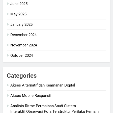
June 2025
May 2025
January 2025
December 2024
November 2024
October 2024
Categories
Akses Alternatif dan Keamanan Digital
Akses Mobile Responsif
Analisis Ritme Permainan,Studi Sistem
Interaktif,Observasi Pola Terstruktur,Perilaku Pemain