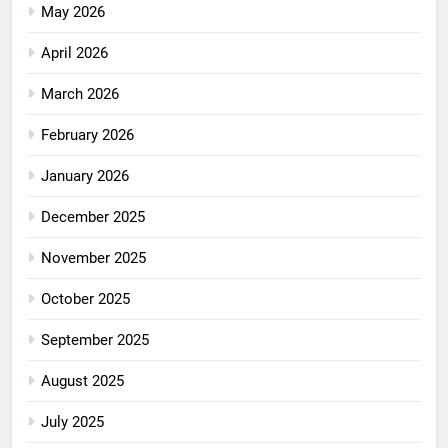
May 2026
April 2026
March 2026
February 2026
January 2026
December 2025
November 2025
October 2025
September 2025
August 2025
July 2025