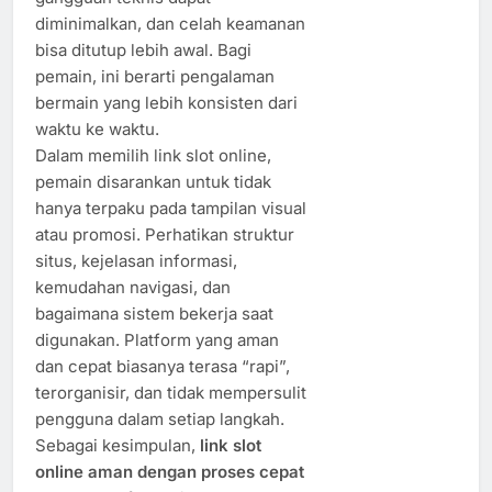
diminimalkan, dan celah keamanan
bisa ditutup lebih awal. Bagi
pemain, ini berarti pengalaman
bermain yang lebih konsisten dari
waktu ke waktu.
Dalam memilih link slot online,
pemain disarankan untuk tidak
hanya terpaku pada tampilan visual
atau promosi. Perhatikan struktur
situs, kejelasan informasi,
kemudahan navigasi, dan
bagaimana sistem bekerja saat
digunakan. Platform yang aman
dan cepat biasanya terasa “rapi”,
terorganisir, dan tidak mempersulit
pengguna dalam setiap langkah.
Sebagai kesimpulan,
link slot
online aman dengan proses cepat