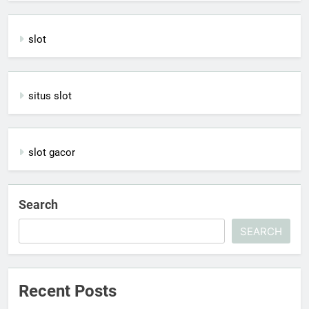
slot
situs slot
slot gacor
Search
SEARCH
Recent Posts