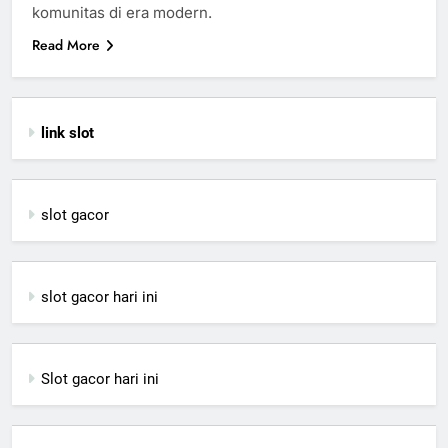
komunitas di era modern.
Read More
link slot
slot gacor
slot gacor hari ini
Slot gacor hari ini