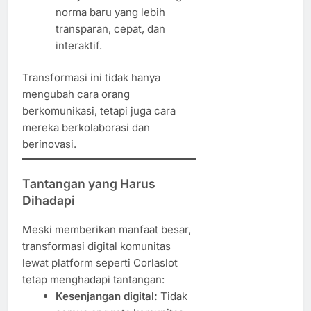
norma baru yang lebih
transparan, cepat, dan
interaktif.
Transformasi ini tidak hanya
mengubah cara orang
berkomunikasi, tetapi juga cara
mereka berkolaborasi dan
berinovasi.
Tantangan yang Harus
Dihadapi
Meski memberikan manfaat besar,
transformasi digital komunitas
lewat platform seperti Corlaslot
tetap menghadapi tantangan:
Kesenjangan digital:
Tidak