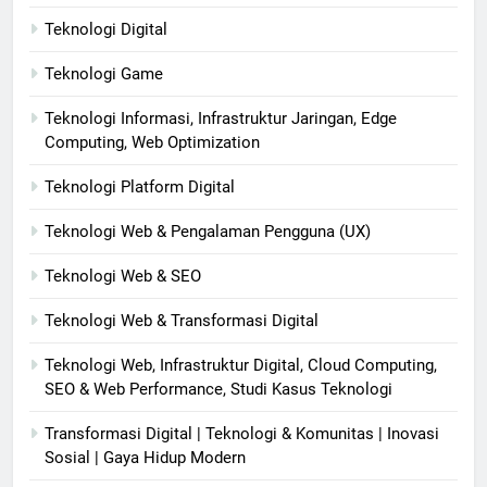
Teknologi Digital
Teknologi Game
Teknologi Informasi, Infrastruktur Jaringan, Edge
Computing, Web Optimization
Teknologi Platform Digital
Teknologi Web & Pengalaman Pengguna (UX)
Teknologi Web & SEO
Teknologi Web & Transformasi Digital
Teknologi Web, Infrastruktur Digital, Cloud Computing,
SEO & Web Performance, Studi Kasus Teknologi
Transformasi Digital | Teknologi & Komunitas | Inovasi
Sosial | Gaya Hidup Modern