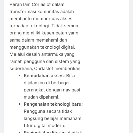
Peran lain Corlaslot dalam
transformasi komunitas adalah
membantu memperluas akses
terhadap teknologi. Tidak semua
orang memiliki kesempatan yang
sama dalam memahami dan
menggunakan teknologi digital.
Melalui desain antarmuka yang
ramah pengguna dan sistem yang
sederhana, Corlaslot memberikan:
Kemudahan akses:
Bisa
dijalankan di berbagai
perangkat dengan navigasi
mudah dipahami.
Pengenalan teknologi baru:
Pengguna secara tidak
langsung belajar memahami
fitur digital modern.
Peningkatan literasi digital: