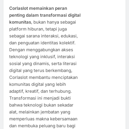
Corlaslot memainkan peran
penting dalam transformasi digital
komunitas
, bukan hanya sebagai
platform hiburan, tetapi juga
sebagai sarana interaksi, edukasi,
dan penguatan identitas kolektif.
Dengan menggabungkan akses
teknologi yang inklusif, interaksi
sosial yang dinamis, serta literasi
digital yang terus berkembang,
Corlaslot membantu menciptakan
komunitas digital yang lebih
adaptif, kreatif, dan terhubung.
Transformasi ini menjadi bukti
bahwa teknologi bukan sekadar
alat, melainkan jembatan yang
memperluas makna kebersamaan
dan membuka peluang baru bagi