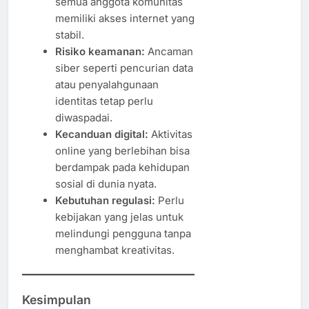
semua anggota komunitas
memiliki akses internet yang
stabil.
Risiko keamanan:
Ancaman
siber seperti pencurian data
atau penyalahgunaan
identitas tetap perlu
diwaspadai.
Kecanduan digital:
Aktivitas
online yang berlebihan bisa
berdampak pada kehidupan
sosial di dunia nyata.
Kebutuhan regulasi:
Perlu
kebijakan yang jelas untuk
melindungi pengguna tanpa
menghambat kreativitas.
Kesimpulan