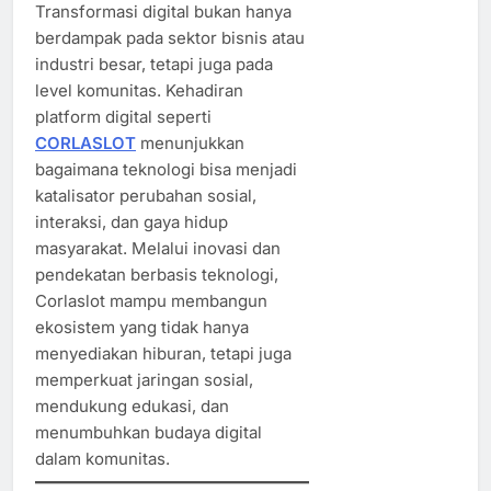
Transformasi digital bukan hanya
berdampak pada sektor bisnis atau
industri besar, tetapi juga pada
level komunitas. Kehadiran
platform digital seperti
CORLASLOT
menunjukkan
bagaimana teknologi bisa menjadi
katalisator perubahan sosial,
interaksi, dan gaya hidup
masyarakat. Melalui inovasi dan
pendekatan berbasis teknologi,
Corlaslot mampu membangun
ekosistem yang tidak hanya
menyediakan hiburan, tetapi juga
memperkuat jaringan sosial,
mendukung edukasi, dan
menumbuhkan budaya digital
dalam komunitas.