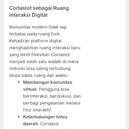
Corlaslot sebagai Ruang
Interaksi Digital
Komunitas modern tidak lagi
terbatas pada ruang fisik.
Kehadiran platform digital
menghadirkan ruang interaksi baru
yang lebih fleksibel. Corlaslot
menjadi salah satu wadah di mana
individu bisa saling terhubung
tanpa batas ruang dan waktu.
Membangun komunitas
virtual:
Pengguna bisa
berinteraksi, berdiskusi, dan
berbagi pengalaman melalui
fitur interaktif.
Keterhubungan lintas
daerah:
Corlaslot