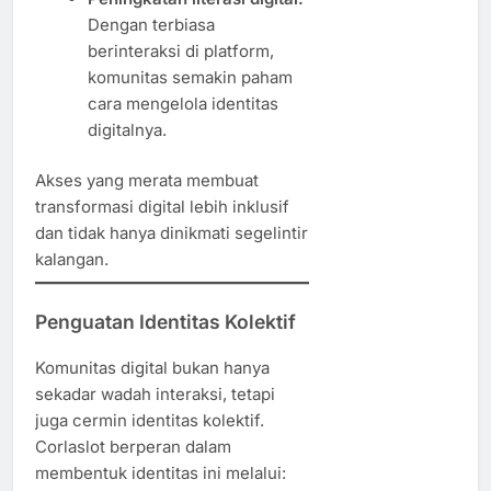
Dengan terbiasa
berinteraksi di platform,
komunitas semakin paham
cara mengelola identitas
digitalnya.
Akses yang merata membuat
transformasi digital lebih inklusif
dan tidak hanya dinikmati segelintir
kalangan.
Penguatan Identitas Kolektif
Komunitas digital bukan hanya
sekadar wadah interaksi, tetapi
juga cermin identitas kolektif.
Corlaslot berperan dalam
membentuk identitas ini melalui: