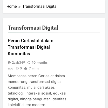
Home
Transformasi Digital
Transformasi Digital
Peran Corlaslot dalam
Transformasi Digital
Komunitas
2aab349
10 months
ago
0
7 mins
Membahas peran Corlaslot dalam
mendorong transformasi digital
komunitas, mulai dari akses
teknologi, interaksi sosial, edukasi
digital, hingga penguatan identitas
kolektif di era modern.