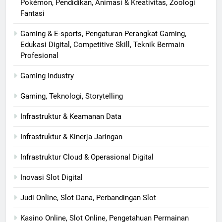
Pokémon, Pendidikan, Animasi & Kreativitas, Zoologi
Fantasi
Gaming & E-sports, Pengaturan Perangkat Gaming,
Edukasi Digital, Competitive Skill, Teknik Bermain
Profesional
Gaming Industry
Gaming, Teknologi, Storytelling
Infrastruktur & Keamanan Data
Infrastruktur & Kinerja Jaringan
Infrastruktur Cloud & Operasional Digital
Inovasi Slot Digital
Judi Online, Slot Dana, Perbandingan Slot
Kasino Online, Slot Online, Pengetahuan Permainan