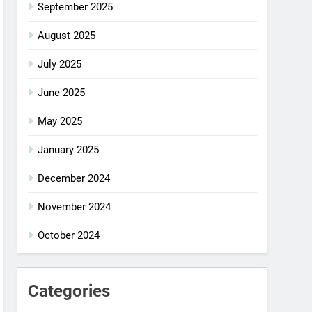
September 2025
August 2025
July 2025
June 2025
May 2025
January 2025
December 2024
November 2024
October 2024
Categories