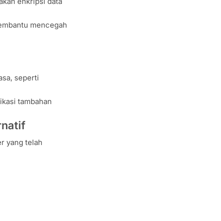
akan enkripsi data
 membantu mencegah
asa, seperti
fikasi tambahan
natif
r yang telah