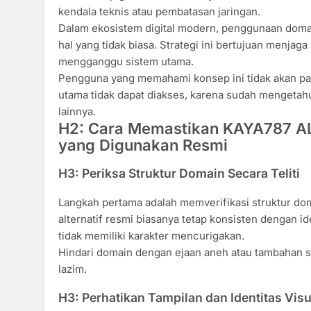
kendala teknis atau pembatasan jaringan.
Dalam ekosistem digital modern, penggunaan domai
hal yang tidak biasa. Strategi ini bertujuan menjaga 
mengganggu sistem utama.
Pengguna yang memahami konsep ini tidak akan pa
utama tidak dapat diakses, karena sudah mengetahu
lainnya.
H2: Cara Memastikan KAYA787 A
yang Digunakan Resmi
H3: Periksa Struktur Domain Secara Teliti
Langkah pertama adalah memverifikasi struktur do
alternatif resmi biasanya tetap konsisten dengan id
tidak memiliki karakter mencurigakan.
Hindari domain dengan ejaan aneh atau tambahan s
lazim.
H3: Perhatikan Tampilan dan Identitas Visu