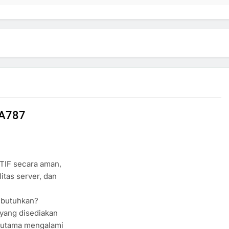
YA787
IF secara aman,
itas server, dan
butuhkan?
yang disediakan
n utama mengalami