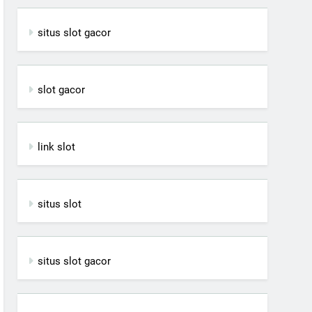
situs slot gacor
slot gacor
link slot
situs slot
situs slot gacor