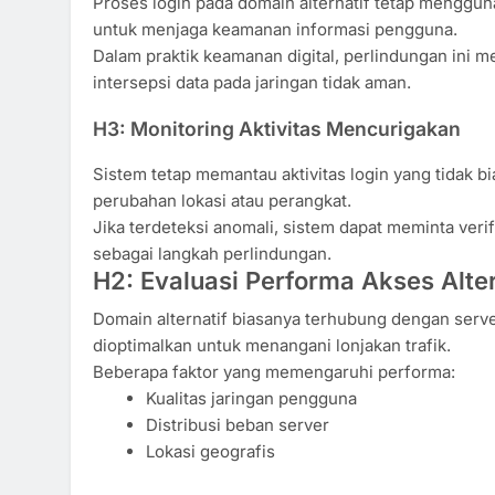
Proses login pada domain alternatif tetap menggun
untuk menjaga keamanan informasi pengguna.
Dalam praktik keamanan digital, perlindungan ini
intersepsi data pada jaringan tidak aman.
H3: Monitoring Aktivitas Mencurigakan
Sistem tetap memantau aktivitas login yang tidak bi
perubahan lokasi atau perangkat.
Jika terdeteksi anomali, sistem dapat meminta veri
sebagai langkah perlindungan.
H2: Evaluasi Performa Akses Alter
Domain alternatif biasanya terhubung dengan serve
dioptimalkan untuk menangani lonjakan trafik.
Beberapa faktor yang memengaruhi performa:
Kualitas jaringan pengguna
Distribusi beban server
Lokasi geografis