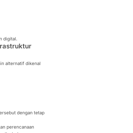
 digital.
frastruktur
 alternatif dikenal
rsebut dengan tetap
ukkan perencanaan