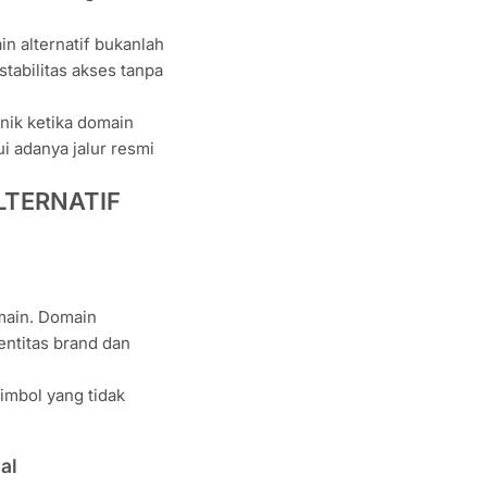
n alternatif bukanlah
stabilitas akses tanpa
nik ketika domain
i adanya jalur resmi
LTERNATIF
main. Domain
entitas brand dan
imbol yang tidak
al