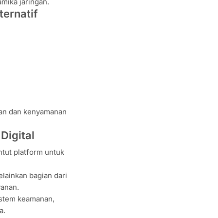
amika jaringan.
ernatif
an dan kenyamanan
Digital
tut platform untuk
lainkan bagian dari
yanan.
sistem keamanan,
a.