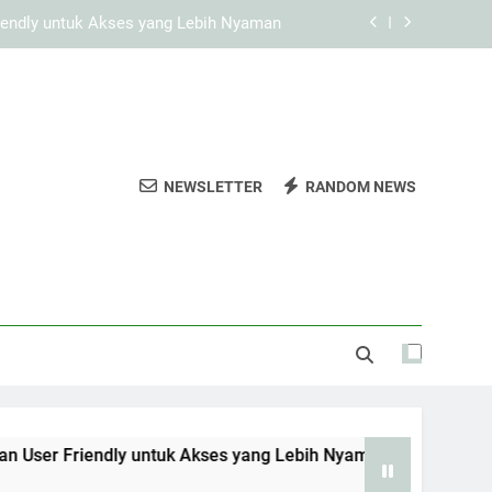
riendly untuk Akses yang Lebih Nyaman
 Dukungan Sistem yang Lebih Responsif
ot Lebah4D dengan Langkah Sederhana
t Alternatif dengan Aman dan Teratur
NEWSLETTER
RANDOM NEWS
riendly untuk Akses yang Lebih Nyaman
 Dukungan Sistem yang Lebih Responsif
 Talk.
ot Lebah4D dengan Langkah Sederhana
endly untuk Akses yang Lebih Nyaman
LAE138 Link Alter
3 Months Ago