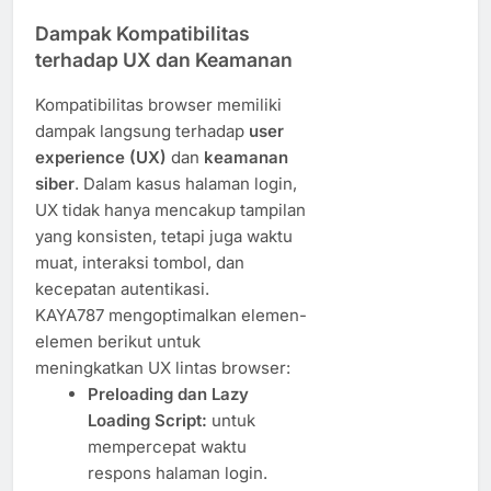
Dampak Kompatibilitas
terhadap UX dan Keamanan
Kompatibilitas browser memiliki
dampak langsung terhadap
user
experience (UX)
dan
keamanan
siber
. Dalam kasus halaman login,
UX tidak hanya mencakup tampilan
yang konsisten, tetapi juga waktu
muat, interaksi tombol, dan
kecepatan autentikasi.
KAYA787 mengoptimalkan elemen-
elemen berikut untuk
meningkatkan UX lintas browser:
Preloading dan Lazy
Loading Script:
untuk
mempercepat waktu
respons halaman login.