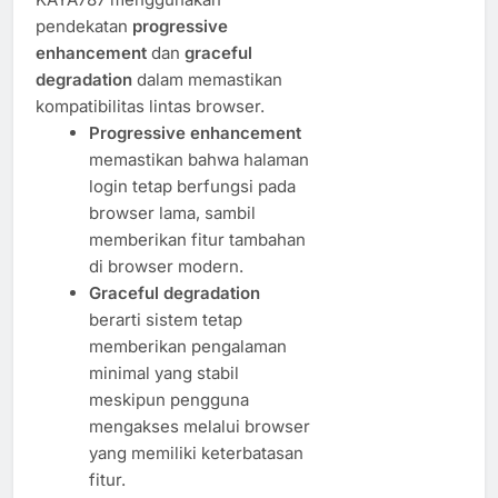
pendekatan
progressive
enhancement
dan
graceful
degradation
dalam memastikan
kompatibilitas lintas browser.
Progressive enhancement
memastikan bahwa halaman
login tetap berfungsi pada
browser lama, sambil
memberikan fitur tambahan
di browser modern.
Graceful degradation
berarti sistem tetap
memberikan pengalaman
minimal yang stabil
meskipun pengguna
mengakses melalui browser
yang memiliki keterbatasan
fitur.