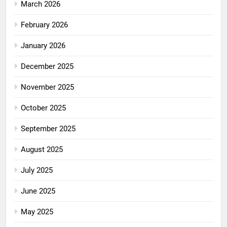
March 2026
February 2026
January 2026
December 2025
November 2025
October 2025
September 2025
August 2025
July 2025
June 2025
May 2025