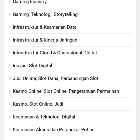
Gaming Industry
Gaming, Teknologi, Storytelling
Infrastruktur & Keamanan Data
Infrastruktur & Kinerja Jaringan
Infrastruktur Cloud & Operasional Digital
Inovasi Slot Digital
Judi Online, Slot Dana, Perbandingan Slot
Kasino Online, Slot Online, Pengetahuan Permainan
Kasino, Slot Online, Judi
Keamanan & Teknologi Digital
Keamanan Akses dan Perangkat Pribadi