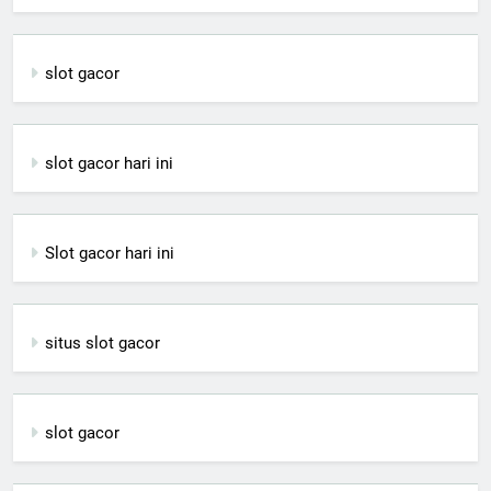
slot gacor
slot gacor hari ini
Slot gacor hari ini
situs slot gacor
slot gacor