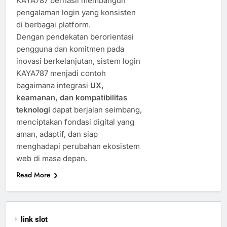
KAYA787 berhasil membangun
pengalaman login yang konsisten
di berbagai platform.
Dengan pendekatan berorientasi
pengguna dan komitmen pada
inovasi berkelanjutan, sistem login
KAYA787 menjadi contoh
bagaimana integrasi
UX,
keamanan, dan kompatibilitas
teknologi
dapat berjalan seimbang,
menciptakan fondasi digital yang
aman, adaptif, dan siap
menghadapi perubahan ekosistem
web di masa depan.
Read More
link slot