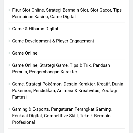
Fitur Slot Online, Strategi Bermain Slot, Slot Gacor, Tips
Permainan Kasino, Game Digital
Game & Hiburan Digital
Game Development & Player Engagement
Game Online
Game Online, Strategi Game, Tips & Trik, Panduan
Pemula, Pengembangan Karakter
Game, Strategi Pokémon, Desain Karakter, Kreatif, Dunia
Pokémon, Pendidikan, Animasi & Kreativitas, Zoologi
Fantasi
Gaming & E-sports, Pengaturan Perangkat Gaming,
Edukasi Digital, Competitive Skill, Teknik Bermain
Profesional