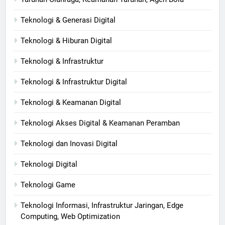
Teknologi & Generasi Digital
Teknologi & Hiburan Digital
Teknologi & Infrastruktur
Teknologi & Infrastruktur Digital
Teknologi & Keamanan Digital
Teknologi Akses Digital & Keamanan Peramban
Teknologi dan Inovasi Digital
Teknologi Digital
Teknologi Game
Teknologi Informasi, Infrastruktur Jaringan, Edge
Computing, Web Optimization