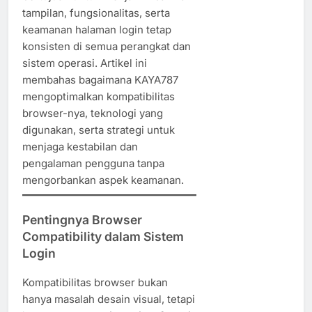
tampilan, fungsionalitas, serta
keamanan halaman login tetap
konsisten di semua perangkat dan
sistem operasi. Artikel ini
membahas bagaimana KAYA787
mengoptimalkan kompatibilitas
browser-nya, teknologi yang
digunakan, serta strategi untuk
menjaga kestabilan dan
pengalaman pengguna tanpa
mengorbankan aspek keamanan.
Pentingnya Browser
Compatibility dalam Sistem
Login
Kompatibilitas browser bukan
hanya masalah desain visual, tetapi