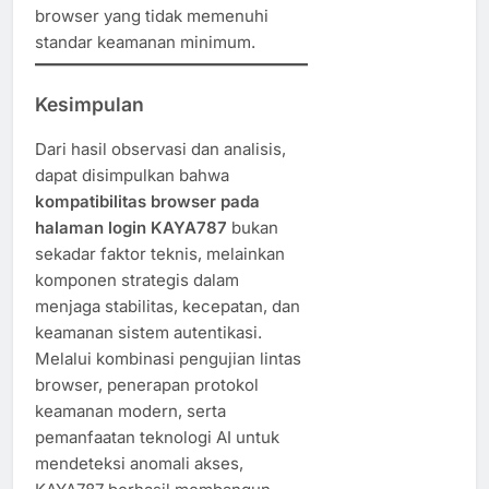
browser yang tidak memenuhi
standar keamanan minimum.
Kesimpulan
Dari hasil observasi dan analisis,
dapat disimpulkan bahwa
kompatibilitas browser pada
halaman login KAYA787
bukan
sekadar faktor teknis, melainkan
komponen strategis dalam
menjaga stabilitas, kecepatan, dan
keamanan sistem autentikasi.
Melalui kombinasi pengujian lintas
browser, penerapan protokol
keamanan modern, serta
pemanfaatan teknologi AI untuk
mendeteksi anomali akses,