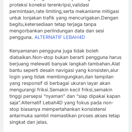
proteksi koneksi terenkripsi,validasi
permintaan,rate limiting,serta mekanisme mitigasi
untuk lonjakan trafik yang mencurigakan.Dengan
begitu,ketersediaan tetap terjaga tanpa
mengorbankan perlindungan data dan sesi
pengguna.
ALTERNATIF LEBAH4D
Kenyamanan pengguna juga tidak boleh
diabaikan.Non-stop bukan berarti pengguna harus
berjuang melewati banyak langkah tambahan.Alat
bantu seperti desain navigasi yang konsisten,alur
login yang tidak membingungkan,dan tampilan
yang responsif di berbagai ukuran layar akan
mengurangi friksi.Semakin kecil friksi,semakin
tinggi persepsi “nyaman” dan “siap dipakai kapan
saja”.Alternatif Lebah4D yang fokus pada non-
stop biasanya mempertahankan konsistensi
antarmuka sambil memastikan proses akses tetap
singkat dan jelas.