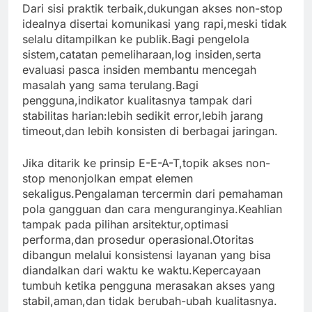
Dari sisi praktik terbaik,dukungan akses non-stop
idealnya disertai komunikasi yang rapi,meski tidak
selalu ditampilkan ke publik.Bagi pengelola
sistem,catatan pemeliharaan,log insiden,serta
evaluasi pasca insiden membantu mencegah
masalah yang sama terulang.Bagi
pengguna,indikator kualitasnya tampak dari
stabilitas harian:lebih sedikit error,lebih jarang
timeout,dan lebih konsisten di berbagai jaringan.
Jika ditarik ke prinsip E-E-A-T,topik akses non-
stop menonjolkan empat elemen
sekaligus.Pengalaman tercermin dari pemahaman
pola gangguan dan cara menguranginya.Keahlian
tampak pada pilihan arsitektur,optimasi
performa,dan prosedur operasional.Otoritas
dibangun melalui konsistensi layanan yang bisa
diandalkan dari waktu ke waktu.Kepercayaan
tumbuh ketika pengguna merasakan akses yang
stabil,aman,dan tidak berubah-ubah kualitasnya.