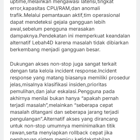
uptime,melainkan mengawasi latensi,tingkat
error,kapasitas CPU/RAM,dan anomali
trafik.Melalui pemantauan aktif,tim operasional
dapat mendeteksi gejala gangguan lebih
awal,sebelum pengguna merasakan
dampaknya.Pendekatan ini memperkuat keandalan
alternatif Lebah4D karena masalah tidak dibiarkan
berkembang menjadi gangguan besar.
Dukungan akses non-stop juga sangat terkait
dengan tata kelola incident response.Incident
response yang matang biasanya memiliki prosedur
jelas,misalnya klasifikasi insiden,prioritas
pemulihan,dan jalur eskalasi.Pengguna pada
akhirnya menilai bukan hanya “apakah pernah
terjadi masalah”,melainkan “seberapa cepat
masalah ditangani dan seberapa jarang terjadi
pengulangan”.Alternatif akses yang dirancang
untuk non-stop umumnya meminimalkan titik
rawan,serta menyiapkan rollback cepat jika
pembaruan sistem memicu ketidakstabilan.