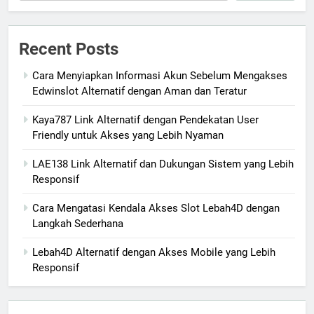
Recent Posts
Cara Menyiapkan Informasi Akun Sebelum Mengakses
Edwinslot Alternatif dengan Aman dan Teratur
Kaya787 Link Alternatif dengan Pendekatan User
Friendly untuk Akses yang Lebih Nyaman
LAE138 Link Alternatif dan Dukungan Sistem yang Lebih
Responsif
Cara Mengatasi Kendala Akses Slot Lebah4D dengan
Langkah Sederhana
Lebah4D Alternatif dengan Akses Mobile yang Lebih
Responsif