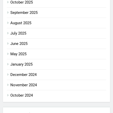
October 2025
September 2025
August 2025
July 2025
June 2025
May 2025
January 2025
December 2024
November 2024
October 2024