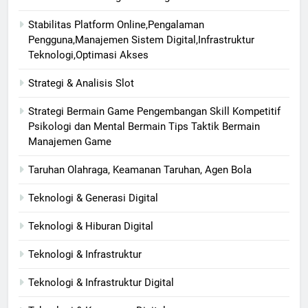
Stabilitas Platform Online,Pengalaman
Pengguna,Manajemen Sistem Digital,Infrastruktur
Teknologi,Optimasi Akses
Strategi & Analisis Slot
Strategi Bermain Game Pengembangan Skill Kompetitif
Psikologi dan Mental Bermain Tips Taktik Bermain
Manajemen Game
Taruhan Olahraga, Keamanan Taruhan, Agen Bola
Teknologi & Generasi Digital
Teknologi & Hiburan Digital
Teknologi & Infrastruktur
Teknologi & Infrastruktur Digital