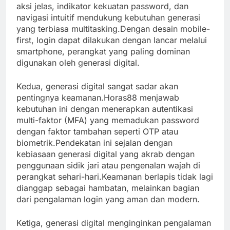
aksi jelas, indikator kekuatan password, dan
navigasi intuitif mendukung kebutuhan generasi
yang terbiasa multitasking.Dengan desain mobile-
first, login dapat dilakukan dengan lancar melalui
smartphone, perangkat yang paling dominan
digunakan oleh generasi digital.
Kedua, generasi digital sangat sadar akan
pentingnya keamanan.Horas88 menjawab
kebutuhan ini dengan menerapkan autentikasi
multi-faktor (MFA) yang memadukan password
dengan faktor tambahan seperti OTP atau
biometrik.Pendekatan ini sejalan dengan
kebiasaan generasi digital yang akrab dengan
penggunaan sidik jari atau pengenalan wajah di
perangkat sehari-hari.Keamanan berlapis tidak lagi
dianggap sebagai hambatan, melainkan bagian
dari pengalaman login yang aman dan modern.
Ketiga, generasi digital menginginkan pengalaman