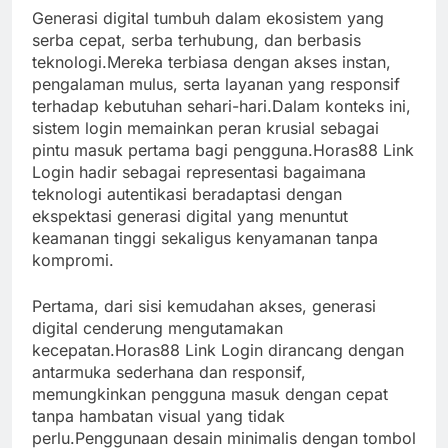
Generasi digital tumbuh dalam ekosistem yang
serba cepat, serba terhubung, dan berbasis
teknologi.Mereka terbiasa dengan akses instan,
pengalaman mulus, serta layanan yang responsif
terhadap kebutuhan sehari-hari.Dalam konteks ini,
sistem login memainkan peran krusial sebagai
pintu masuk pertama bagi pengguna.Horas88 Link
Login hadir sebagai representasi bagaimana
teknologi autentikasi beradaptasi dengan
ekspektasi generasi digital yang menuntut
keamanan tinggi sekaligus kenyamanan tanpa
kompromi.
Pertama, dari sisi kemudahan akses, generasi
digital cenderung mengutamakan
kecepatan.Horas88 Link Login dirancang dengan
antarmuka sederhana dan responsif,
memungkinkan pengguna masuk dengan cepat
tanpa hambatan visual yang tidak
perlu.Penggunaan desain minimalis dengan tombol