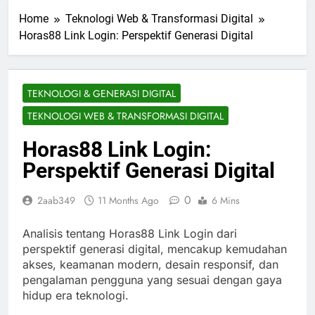
Home
Teknologi Web & Transformasi Digital
Horas88 Link Login: Perspektif Generasi Digital
TEKNOLOGI & GENERASI DIGITAL
TEKNOLOGI WEB & TRANSFORMASI DIGITAL
Horas88 Link Login:
Perspektif Generasi Digital
0
2aab349
11 Months Ago
6 Mins
Analisis tentang Horas88 Link Login dari
perspektif generasi digital, mencakup kemudahan
akses, keamanan modern, desain responsif, dan
pengalaman pengguna yang sesuai dengan gaya
hidup era teknologi.