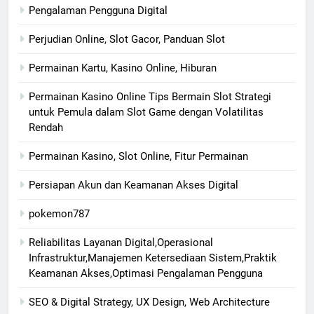
Pengalaman Pengguna Digital
Perjudian Online, Slot Gacor, Panduan Slot
Permainan Kartu, Kasino Online, Hiburan
Permainan Kasino Online Tips Bermain Slot Strategi
untuk Pemula dalam Slot Game dengan Volatilitas
Rendah
Permainan Kasino, Slot Online, Fitur Permainan
Persiapan Akun dan Keamanan Akses Digital
pokemon787
Reliabilitas Layanan Digital,Operasional
Infrastruktur,Manajemen Ketersediaan Sistem,Praktik
Keamanan Akses,Optimasi Pengalaman Pengguna
SEO & Digital Strategy, UX Design, Web Architecture