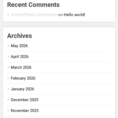
Recent Comments
A WordPress Commenter
on
Hello world!
Archives
May 2026
April 2026
March 2026
February 2026
January 2026
December 2025
November 2025