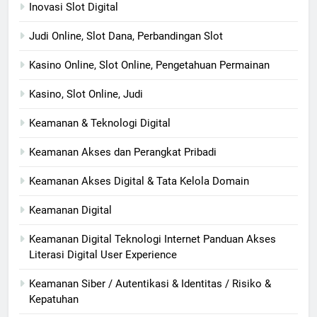
Inovasi Slot Digital
Judi Online, Slot Dana, Perbandingan Slot
Kasino Online, Slot Online, Pengetahuan Permainan
Kasino, Slot Online, Judi
Keamanan & Teknologi Digital
Keamanan Akses dan Perangkat Pribadi
Keamanan Akses Digital & Tata Kelola Domain
Keamanan Digital
Keamanan Digital Teknologi Internet Panduan Akses
Literasi Digital User Experience
Keamanan Siber / Autentikasi & Identitas / Risiko &
Kepatuhan