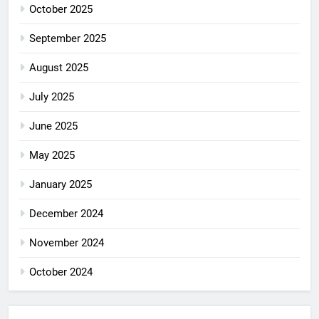
October 2025
September 2025
August 2025
July 2025
June 2025
May 2025
January 2025
December 2024
November 2024
October 2024