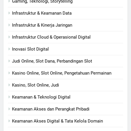
Gaming, Teknologi, Storytelling
Infrastruktur & Keamanan Data
Infrastruktur & Kinerja Jaringan
Infrastruktur Cloud & Operasional Digital
Inovasi Slot Digital
Judi Online, Slot Dana, Perbandingan Slot
Kasino Online, Slot Online, Pengetahuan Permainan
Kasino, Slot Online, Judi
Keamanan & Teknologi Digital
Keamanan Akses dan Perangkat Pribadi
Keamanan Akses Digital & Tata Kelola Domain