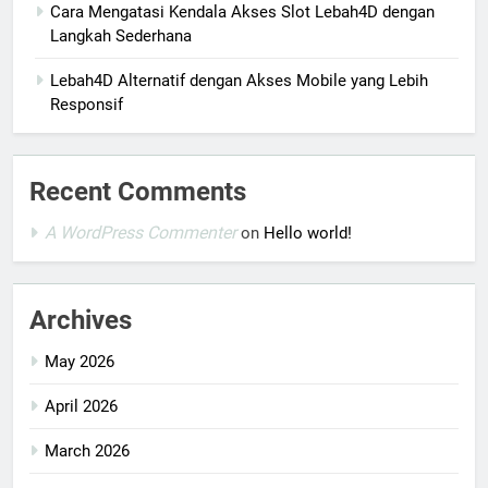
Cara Mengatasi Kendala Akses Slot Lebah4D dengan
Langkah Sederhana
Lebah4D Alternatif dengan Akses Mobile yang Lebih
Responsif
Recent Comments
A WordPress Commenter
on
Hello world!
Archives
May 2026
April 2026
March 2026