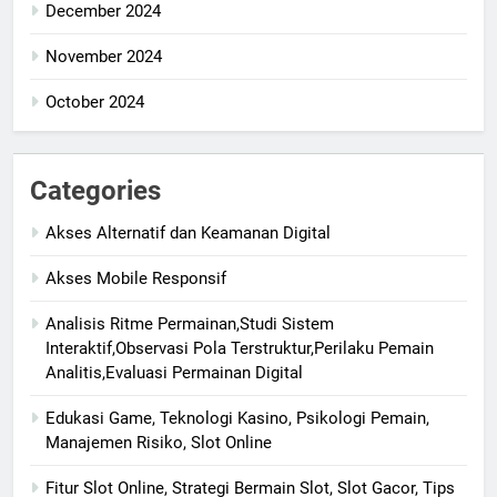
December 2024
November 2024
October 2024
Categories
Akses Alternatif dan Keamanan Digital
Akses Mobile Responsif
Analisis Ritme Permainan,Studi Sistem
Interaktif,Observasi Pola Terstruktur,Perilaku Pemain
Analitis,Evaluasi Permainan Digital
Edukasi Game, Teknologi Kasino, Psikologi Pemain,
Manajemen Risiko, Slot Online
Fitur Slot Online, Strategi Bermain Slot, Slot Gacor, Tips