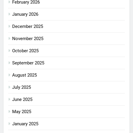
February 2026
January 2026
December 2025
November 2025
October 2025
September 2025
August 2025
July 2025
June 2025
May 2025
January 2025