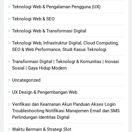
Teknologi Web & Pengalaman Pengguna (UX)
Teknologi Web & SEO
Teknologi Web & Transformasi Digital
Teknologi Web, Infrastruktur Digital, Cloud Computing,
SEO & Web Performance, Studi Kasus Teknologi
Transformasi Digital | Teknologi & Komunitas | Inovasi
Sosial | Gaya Hidup Modern
Uncategorized
UX Design & Pengembangan Web
Verifikasi dan Keamanan Akun Panduan Akses Login
Troubleshooting Notifikasi Manajemen Email dan SMS
Perlindungan Identitas Digital
Waktu Bermain & Strategi Slot