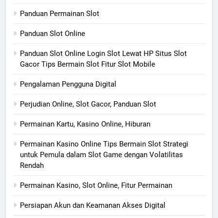
Panduan Permainan Slot
Panduan Slot Online
Panduan Slot Online Login Slot Lewat HP Situs Slot
Gacor Tips Bermain Slot Fitur Slot Mobile
Pengalaman Pengguna Digital
Perjudian Online, Slot Gacor, Panduan Slot
Permainan Kartu, Kasino Online, Hiburan
Permainan Kasino Online Tips Bermain Slot Strategi
untuk Pemula dalam Slot Game dengan Volatilitas
Rendah
Permainan Kasino, Slot Online, Fitur Permainan
Persiapan Akun dan Keamanan Akses Digital