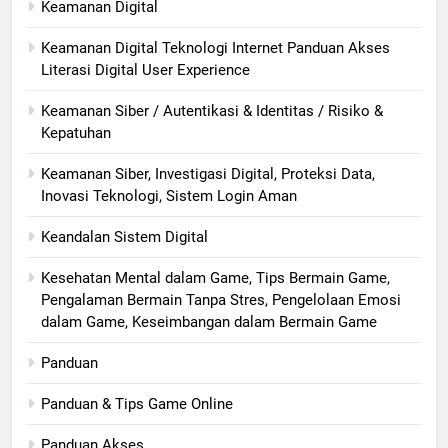
Keamanan Digital
Keamanan Digital Teknologi Internet Panduan Akses
Literasi Digital User Experience
Keamanan Siber / Autentikasi & Identitas / Risiko &
Kepatuhan
Keamanan Siber, Investigasi Digital, Proteksi Data,
Inovasi Teknologi, Sistem Login Aman
Keandalan Sistem Digital
Kesehatan Mental dalam Game, Tips Bermain Game,
Pengalaman Bermain Tanpa Stres, Pengelolaan Emosi
dalam Game, Keseimbangan dalam Bermain Game
Panduan
Panduan & Tips Game Online
Panduan Akses