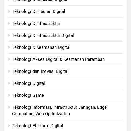
Teknologi & Hiburan Digital
Teknologi & Infrastruktur
Teknologi & Infrastruktur Digital
Teknologi & Keamanan Digital
Teknologi Akses Digital & Keamanan Peramban
Teknologi dan Inovasi Digital
Teknologi Digital
Teknologi Game
Teknologi Informasi, Infrastruktur Jaringan, Edge
Computing, Web Optimization
Teknologi Platform Digital