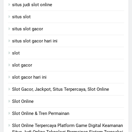
situs judi slot online
situs slot
situs slot gacor
situs slot gacor hari ini
slot
slot gacor
slot gacor hari ini
Slot Gacor, Jackpot, Situs Terpercaya, Slot Online
Slot Online
Slot Online & Tren Permainan
Slot Online Terpercaya Platform Game Digital Keamanan
Situs Judi Online Teknologi Permainan Sistem Transaksi