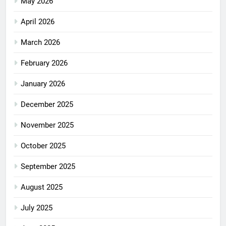
May 2026
April 2026
March 2026
February 2026
January 2026
December 2025
November 2025
October 2025
September 2025
August 2025
July 2025