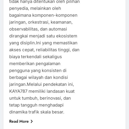
tidak hanya ditentukan oleh pilihan
penyedia, melainkan oleh
bagaimana komponen-komponen
jaringan, orkestrasi, keamanan,
observabilitas, dan automasi
dirangkai menjadi satu ekosistem
yang disiplin.Ini yang memastikan
akses cepat, reliabilitas tinggi, dan
biaya terkendali sekaligus
memberikan pengalaman
pengguna yang konsisten di
berbagai wilayah dan kondisi
jaringan.Melalui pendekatan ini,
KAYA787 memiliki landasan kuat
untuk tumbuh, berinovasi, dan
tetap tangguh menghadapi
dinamika trafik skala besar.
Read More