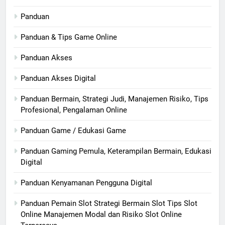
Panduan
Panduan & Tips Game Online
Panduan Akses
Panduan Akses Digital
Panduan Bermain, Strategi Judi, Manajemen Risiko, Tips
Profesional, Pengalaman Online
Panduan Game / Edukasi Game
Panduan Gaming Pemula, Keterampilan Bermain, Edukasi
Digital
Panduan Kenyamanan Pengguna Digital
Panduan Pemain Slot Strategi Bermain Slot Tips Slot
Online Manajemen Modal dan Risiko Slot Online