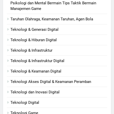
Psikologi dan Mental Bermain Tips Taktik Bermain
Manajemen Game
Taruhan Olahraga, Keamanan Taruhan, Agen Bola
Teknologi & Generasi Digital
Teknologi & Hiburan Digital
Teknologi & Infrastruktur
Teknologi & Infrastruktur Digital
Teknologi & Keamanan Digital
Teknologi Akses Digital & Keamanan Peramban
Teknologi dan Inovasi Digital
Teknologi Digital
Teknologi Game