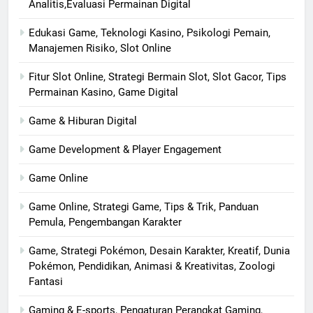
Analitis,Evaluasi Permainan Digital
Edukasi Game, Teknologi Kasino, Psikologi Pemain,
Manajemen Risiko, Slot Online
Fitur Slot Online, Strategi Bermain Slot, Slot Gacor, Tips
Permainan Kasino, Game Digital
Game & Hiburan Digital
Game Development & Player Engagement
Game Online
Game Online, Strategi Game, Tips & Trik, Panduan
Pemula, Pengembangan Karakter
Game, Strategi Pokémon, Desain Karakter, Kreatif, Dunia
Pokémon, Pendidikan, Animasi & Kreativitas, Zoologi
Fantasi
Gaming & E-sports, Pengaturan Perangkat Gaming,