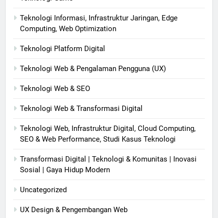
Teknologi Informasi, Infrastruktur Jaringan, Edge
Computing, Web Optimization
Teknologi Platform Digital
Teknologi Web & Pengalaman Pengguna (UX)
Teknologi Web & SEO
Teknologi Web & Transformasi Digital
Teknologi Web, Infrastruktur Digital, Cloud Computing,
SEO & Web Performance, Studi Kasus Teknologi
Transformasi Digital | Teknologi & Komunitas | Inovasi
Sosial | Gaya Hidup Modern
Uncategorized
UX Design & Pengembangan Web