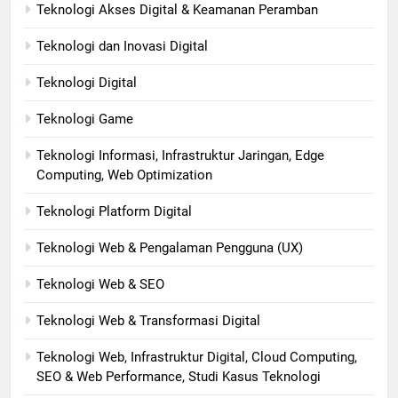
Teknologi Akses Digital & Keamanan Peramban
Teknologi dan Inovasi Digital
Teknologi Digital
Teknologi Game
Teknologi Informasi, Infrastruktur Jaringan, Edge
Computing, Web Optimization
Teknologi Platform Digital
Teknologi Web & Pengalaman Pengguna (UX)
Teknologi Web & SEO
Teknologi Web & Transformasi Digital
Teknologi Web, Infrastruktur Digital, Cloud Computing,
SEO & Web Performance, Studi Kasus Teknologi