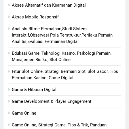
Akses Alternatif dan Keamanan Digital
Akses Mobile Responsif
Analisis Ritme Permainan,Studi Sistem
Interaktif,Observasi Pola Terstruktur,Perilaku Pemain
Analitis,Evaluasi Permainan Digital
Edukasi Game, Teknologi Kasino, Psikologi Pemain,
Manajemen Risiko, Slot Online
Fitur Slot Online, Strategi Bermain Slot, Slot Gacor, Tips
Permainan Kasino, Game Digital
Game & Hiburan Digital
Game Development & Player Engagement
Game Online
Game Online, Strategi Game, Tips & Trik, Panduan