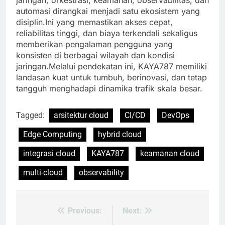
jaringan, orkestrasi, keamanan, observabilitas, dan
automasi dirangkai menjadi satu ekosistem yang
disiplin.Ini yang memastikan akses cepat,
reliabilitas tinggi, dan biaya terkendali sekaligus
memberikan pengalaman pengguna yang
konsisten di berbagai wilayah dan kondisi
jaringan.Melalui pendekatan ini, KAYA787 memiliki
landasan kuat untuk tumbuh, berinovasi, dan tetap
tangguh menghadapi dinamika trafik skala besar.
Tagged:
arsitektur cloud
CI/CD
DevOps
Edge Computing
hybrid cloud
integrasi cloud
KAYA787
keamanan cloud
multi-cloud
observability
Previous:
Next:
Post