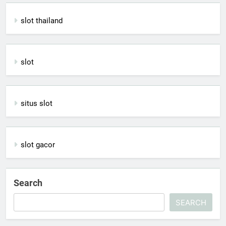
slot thailand
slot
situs slot
slot gacor
Search
SEARCH