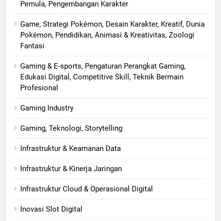
Pemula, Pengembangan Karakter
Game, Strategi Pokémon, Desain Karakter, Kreatif, Dunia
Pokémon, Pendidikan, Animasi & Kreativitas, Zoologi
Fantasi
Gaming & E-sports, Pengaturan Perangkat Gaming,
Edukasi Digital, Competitive Skill, Teknik Bermain
Profesional
Gaming Industry
Gaming, Teknologi, Storytelling
Infrastruktur & Keamanan Data
Infrastruktur & Kinerja Jaringan
Infrastruktur Cloud & Operasional Digital
Inovasi Slot Digital