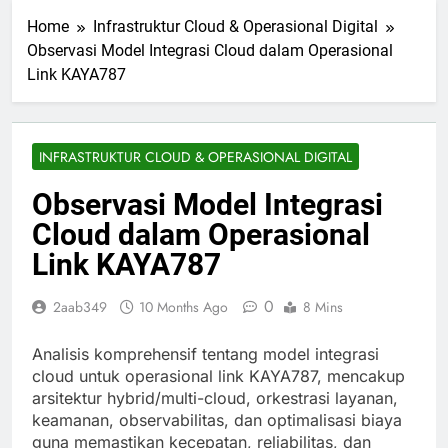
Home
Infrastruktur Cloud & Operasional Digital
Observasi Model Integrasi Cloud dalam Operasional
Link KAYA787
INFRASTRUKTUR CLOUD & OPERASIONAL DIGITAL
Observasi Model Integrasi
Cloud dalam Operasional
Link KAYA787
0
2aab349
10 Months Ago
8 Mins
Analisis komprehensif tentang model integrasi
cloud untuk operasional link KAYA787, mencakup
arsitektur hybrid/multi-cloud, orkestrasi layanan,
keamanan, observabilitas, dan optimalisasi biaya
guna memastikan kecepatan, reliabilitas, dan