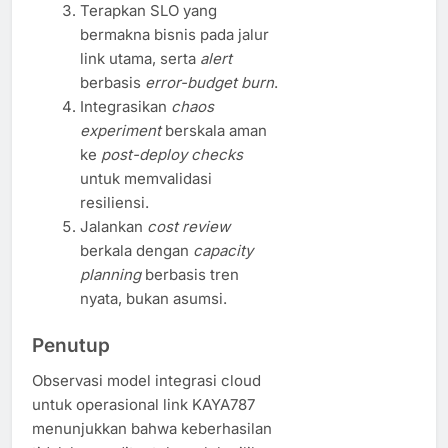
Terapkan SLO yang
bermakna bisnis pada jalur
link utama, serta
alert
berbasis
error-budget burn
.
Integrasikan
chaos
experiment
berskala aman
ke
post-deploy checks
untuk memvalidasi
resiliensi.
Jalankan
cost review
berkala dengan
capacity
planning
berbasis tren
nyata, bukan asumsi.
Penutup
Observasi model integrasi cloud
untuk operasional link KAYA787
menunjukkan bahwa keberhasilan