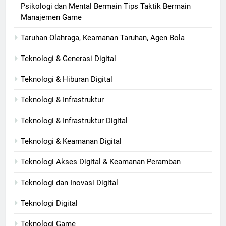
Psikologi dan Mental Bermain Tips Taktik Bermain
Manajemen Game
Taruhan Olahraga, Keamanan Taruhan, Agen Bola
Teknologi & Generasi Digital
Teknologi & Hiburan Digital
Teknologi & Infrastruktur
Teknologi & Infrastruktur Digital
Teknologi & Keamanan Digital
Teknologi Akses Digital & Keamanan Peramban
Teknologi dan Inovasi Digital
Teknologi Digital
Teknologi Game