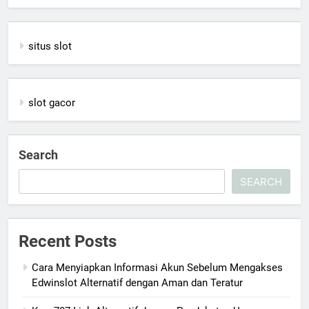
situs slot
slot gacor
Search
SEARCH
Recent Posts
Cara Menyiapkan Informasi Akun Sebelum Mengakses
Edwinslot Alternatif dengan Aman dan Teratur