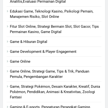
Analitis,Evaluasi Permainan Digital
Edukasi Game, Teknologi Kasino, Psikologi Pemain,
Manajemen Risiko, Slot Online
Fitur Slot Online, Strategi Bermain Slot, Slot Gacor, Tips
Permainan Kasino, Game Digital
Game & Hiburan Digital
Game Development & Player Engagement
Game Online
Game Online, Strategi Game, Tips & Trik, Panduan
Pemula, Pengembangan Karakter
Game, Strategi Pokémon, Desain Karakter, Kreatif, Dunia
Pokémon, Pendidikan, Animasi & Kreativitas, Zoologi
Fantasi
Gaming & E-sports, Pengaturan Perangkat Gaming,