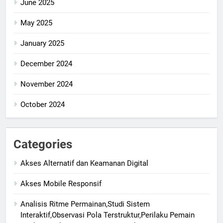
June 2025
May 2025
January 2025
December 2024
November 2024
October 2024
Categories
Akses Alternatif dan Keamanan Digital
Akses Mobile Responsif
Analisis Ritme Permainan,Studi Sistem
Interaktif,Observasi Pola Terstruktur,Perilaku Pemain