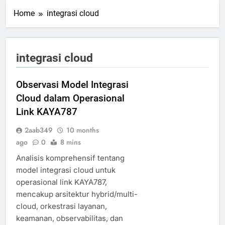
Home
integrasi cloud
integrasi cloud
Observasi Model Integrasi
Cloud dalam Operasional
Link KAYA787
2aab349
10 months
ago
0
8 mins
Analisis komprehensif tentang
model integrasi cloud untuk
operasional link KAYA787,
mencakup arsitektur hybrid/multi-
cloud, orkestrasi layanan,
keamanan, observabilitas, dan