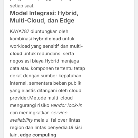
setiap saat.
Model Integrasi: Hybrid,
Multi-Cloud, dan Edge
KAYA787 diuntungkan oleh
kombinasi
hybrid cloud
untuk
workload yang sensitif dan
multi-
cloud
untuk redundansi serta
negosiasi biaya.Hybrid menjaga
data atau komponen tertentu tetap
dekat dengan sumber kepatuhan
internal, sementara beban publik
yang elastis ditangani oleh cloud
provider.Metode multi-cloud
mengurangi risiko
vendor lock-in
dan meningkatkan
service
availability
melalui failover lintas
region dan lintas penyedia.Di sisi
lain,
edge computing