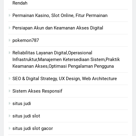
Rendah
Permainan Kasino, Slot Online, Fitur Permainan
Persiapan Akun dan Keamanan Akses Digital
pokemon787
Reliabilitas Layanan Digital,Operasional
Infrastruktur,Manajemen Ketersediaan Sistem,Praktik
Keamanan Akses,Optimasi Pengalaman Pengguna
SEO & Digital Strategy, UX Design, Web Architecture
Sistem Akses Responsif
situs judi
situs judi slot
situs judi slot gacor