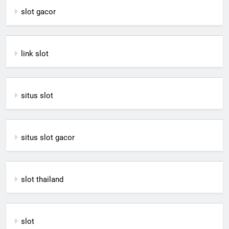
slot gacor
link slot
situs slot
situs slot gacor
slot thailand
slot