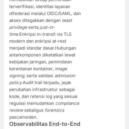
terverifikasi, identitas layanan
difederasi melalui OIDC/SAML, dan
akses ditegakkan dengan
least
privilege
serta
just-in-
time
.Enkripsi in-transit via TLS
modern dan enkripsi at-rest
menjadi standar dasar.Hubungan
antarkomponen diketatkan lewat
kebijakan jaringan, pemindaian
kerentanan kontainer,
image
signing
, serta validasi
admission
policy
.Audit trail terpadu, jejak
perubahan infrastruktur sebagai
kode, dan retensi log yang sesuai
regulasi memudahkan
compliance
review
sekaligus
forensics
pascainsiden.
Observabilitas End-to-End