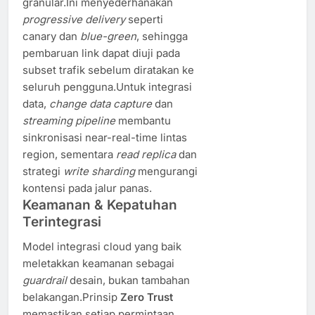
granular.Ini menyederhanakan
progressive delivery
seperti
canary dan
blue-green
, sehingga
pembaruan link dapat diuji pada
subset trafik sebelum diratakan ke
seluruh pengguna.Untuk integrasi
data,
change data capture
dan
streaming pipeline
membantu
sinkronisasi near-real-time lintas
region, sementara
read replica
dan
strategi
write sharding
mengurangi
kontensi pada jalur panas.
Keamanan & Kepatuhan
Terintegrasi
Model integrasi cloud yang baik
meletakkan keamanan sebagai
guardrail
desain, bukan tambahan
belakangan.Prinsip
Zero Trust
memastikan setiap permintaan