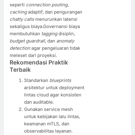
seperti
connection pooling
,
caching
adaptif, dan pengurangan
chatty calls
menurunkan latensi
sekaligus biaya.Governansi biaya
membutuhkan
tagging
disiplin,
budget guardrail
, dan
anomaly
detection
agar pengeluaran tidak
meleset dari proyeksi.
Rekomendasi Praktik
Terbaik
Standarkan
blueprints
arsitektur untuk deployment
lintas cloud agar konsisten
dan auditable.
Gunakan service mesh
untuk kebijakan lalu lintas,
keamanan mTLS, dan
observabilitas layanan.