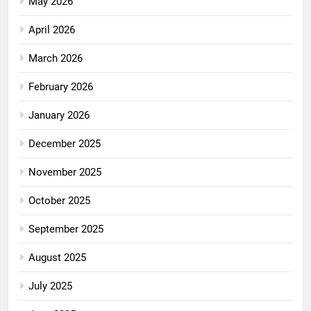
May 2026
April 2026
March 2026
February 2026
January 2026
December 2025
November 2025
October 2025
September 2025
August 2025
July 2025