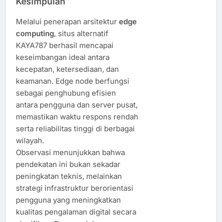
Kesimpulan
Melalui penerapan arsitektur
edge
computing
, situs alternatif
KAYA787 berhasil mencapai
keseimbangan ideal antara
kecepatan, ketersediaan, dan
keamanan. Edge node berfungsi
sebagai penghubung efisien
antara pengguna dan server pusat,
memastikan waktu respons rendah
serta reliabilitas tinggi di berbagai
wilayah.
Observasi menunjukkan bahwa
pendekatan ini bukan sekadar
peningkatan teknis, melainkan
strategi infrastruktur berorientasi
pengguna yang meningkatkan
kualitas pengalaman digital secara