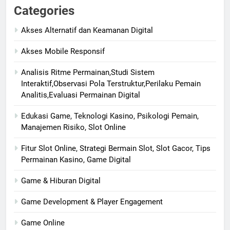
Categories
Akses Alternatif dan Keamanan Digital
Akses Mobile Responsif
Analisis Ritme Permainan,Studi Sistem
Interaktif,Observasi Pola Terstruktur,Perilaku Pemain
Analitis,Evaluasi Permainan Digital
Edukasi Game, Teknologi Kasino, Psikologi Pemain,
Manajemen Risiko, Slot Online
Fitur Slot Online, Strategi Bermain Slot, Slot Gacor, Tips
Permainan Kasino, Game Digital
Game & Hiburan Digital
Game Development & Player Engagement
Game Online