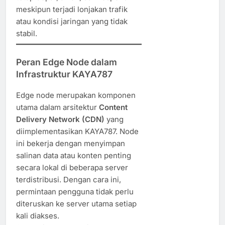
meskipun terjadi lonjakan trafik
atau kondisi jaringan yang tidak
stabil.
Peran Edge Node dalam
Infrastruktur KAYA787
Edge node merupakan komponen
utama dalam arsitektur
Content
Delivery Network (CDN)
yang
diimplementasikan KAYA787. Node
ini bekerja dengan menyimpan
salinan data atau konten penting
secara lokal di beberapa server
terdistribusi. Dengan cara ini,
permintaan pengguna tidak perlu
diteruskan ke server utama setiap
kali diakses.