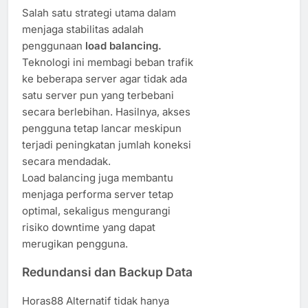
Salah satu strategi utama dalam
menjaga stabilitas adalah
penggunaan
load balancing.
Teknologi ini membagi beban trafik
ke beberapa server agar tidak ada
satu server pun yang terbebani
secara berlebihan. Hasilnya, akses
pengguna tetap lancar meskipun
terjadi peningkatan jumlah koneksi
secara mendadak.
Load balancing juga membantu
menjaga performa server tetap
optimal, sekaligus mengurangi
risiko downtime yang dapat
merugikan pengguna.
Redundansi dan Backup Data
Horas88 Alternatif tidak hanya