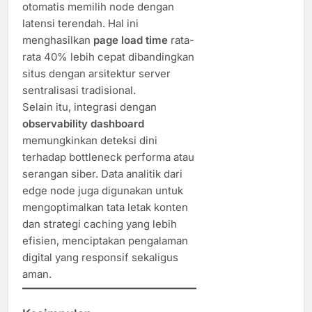
otomatis memilih node dengan
latensi terendah. Hal ini
menghasilkan
page load time
rata-
rata 40% lebih cepat dibandingkan
situs dengan arsitektur server
sentralisasi tradisional.
Selain itu, integrasi dengan
observability dashboard
memungkinkan deteksi dini
terhadap bottleneck performa atau
serangan siber. Data analitik dari
edge node juga digunakan untuk
mengoptimalkan tata letak konten
dan strategi caching yang lebih
efisien, menciptakan pengalaman
digital yang responsif sekaligus
aman.