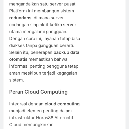
mengandalkan satu server pusat.
Platform ini membangun sistem
redundansi
di mana server
cadangan siap aktif ketika server
utama mengalami gangguan.
Dengan cara ini, layanan tetap bisa
diakses tanpa gangguan berarti.
Selain itu, penerapan
backup data
otomatis
memastikan bahwa
informasi penting pengguna tetap
aman meskipun terjadi kegagalan
sistem.
Peran Cloud Computing
Integrasi dengan
cloud computing
menjadi elemen penting dalam
infrastruktur Horas88 Alternatif.
Cloud memungkinkan