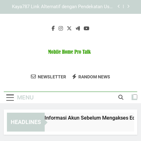
Skip
LAE138 Link Alternatif dan Dukungan Sistem yang
to
Lebih Responsif
content
Cara Mengatasi Kendala Akses Slot Lebah4D
dengan Langkah Sederhana
Cara Menyiapkan Informasi Akun Sebelum
Mengakses Edwinslot Alternatif dengan Aman
dan Teratur
Kaya787 Link Alternatif dengan Pendekatan User
Friendly untuk Akses yang Lebih Nyaman
LAE138 Link Alternatif dan Dukungan Sistem yang
Lebih Responsif
Mobile Home
Ikuti Diskusi Dan Temukan Tips Tentang
Cara Mengatasi Kendala Akses Slot Lebah4D
NEWSLETTER
RANDOM NEWS
Pro Talk
dengan Langkah Sederhana
Rumah Mobil Di Mobile Home Pro Talk.
MENU
ara Menyiapkan Informasi Akun Sebelum Mengakses Edwinslot
HEADLINES
 Months Ago