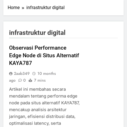
Home
infrastruktur digital
infrastruktur digital
Observasi Performance
Edge Node di Situs Alternatif
KAYA787
2aab349
10 months
ago
0
7 mins
Artikel ini membahas secara
mendalam tentang performa edge
node pada situs alternatif KAYA787,
mencakup analisis arsitektur
jaringan, efisiensi distribusi data,
optimalisasi latency, serta